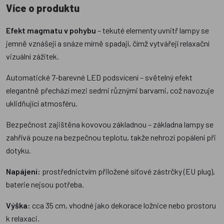
Více o produktu
Efekt magmatu v pohybu
– tekuté elementy uvnitř lampy se
jemně vznášejí a snáze mírně spadají, čímž vytvářejí relaxační
vizuální zážitek.
Automatické 7-barevné LED podsvícení – světelný efekt
elegantně přechází mezi sedmi různými barvami, což navozuje
uklidňující atmosféru.
Bezpečnost zajištěna kovovou základnou – základna lampy se
zahřívá pouze na bezpečnou teplotu, takže nehrozí popálení při
dotyku.
Napájení:
prostřednictvím přiložené síťové zástrčky (EU plug),
baterie nejsou potřeba.
Výška:
cca 35 cm, vhodné jako dekorace ložnice nebo prostoru
k relaxaci.