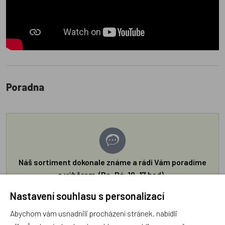
Poradna
Náš sortiment dokonale známe a rádi Vám poradíme
s výběrem (Po–Pá, 10–17 hod).
Jsme tu vždy rádi pro Vás! Váš rodinný obchod
Nastavení souhlasu s personalizací
Dráček.cz
Abychom vám usnadnili procházení stránek, nabídli
Položit dotaz