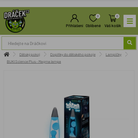
0
0
Přihlášení
Oblíbené
Váš košík
Dětský pokoj
Doplňky do dětského pokoje
Lampičky
BUKI Science Plus - Magma lampa