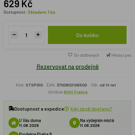
629 Kč
Skladem 1 ks
Dostupnost:
Do košíku
Do oblíbených
Hlídací pes
Rezervovat na prodejně
Kód:
STSP010
EAN:
3700802106500
Věk:
od 14 let
Výrobce:
BUKI France
Dostupnost a expedice
Kdy zboží dostanu?
U Vás doma
Na výdejním místě
11.08.2026
11.08.2026
Prodejna Praha 8