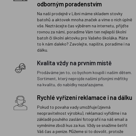
odborným poradenstvím
Na naší prodejně v Libni máme skladem stovky
batohů a aktovek mnoha značek a víme o nich úplně
vše. Neztrácejte čas výběrem na internetu, přijďte
rovnou za námi, poradíme Vám ten nejlepší školní
batoh či školní aktovku pro Vašeho školáka. Máte
to k nám daleko? Zavolejte, napište, poradíme i na
dálku.
Kvalita vždy na prvním místě
Prodáváme jen to, co bychom koupili i našim dětem.
Sortiment, který neprojde našimi přísnými měřítky
na kvalitu, do nabídky nezařazujeme.
Rychlé vyřízení reklamace i na dálku
Pokud to povaha vady umožňuje (zjevná
neopravitelnost výrobku), reklamaci vyřídíme i na
základě pouhého zaslání fotografií na náš email a
vyměníme zboží kus za kus. Vždy se snažíme šetřit
Váš čas a peníze. Můžeme si to dovolit, protože