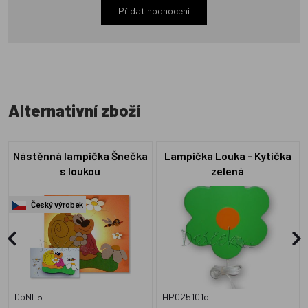
Přidat hodnocení
Alternativní zboží
Nástěnná lampička Šnečka
Lampička Louka - Kytička
s loukou
zelená
Český výrobek
DoNL5
HP025101c