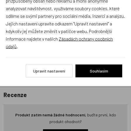
přizpůsobený obsah nebo reklamu a mohli anonymně
analyzovat návštěvnost, využíváme soubory cookies, které
Recenze v detailu produktu a texty od zákazníků v poradně
sdílíme se svými partnery pro sociální média, inzerci a analýzu.
odrážejí výhradně názory a stanoviska zákazníků. Provozovatel
Jejich nastavení upravíte odkazem "Upravit nastavení" a
e-shopu Dráček.cz texty zákazníků předem neschvaluje ani
kdykoliv jej můžete změnit v patičce webu. Podrobnější
neověřuje.
informace najdete v našich
Zásadách ochrany osobních
údajů
.
Zatím zde nejsou žádné dotazy. Buďte první, kdo se zeptá!
Upravit nastavení
Souhlasím
Recenze
Produkt zatím nemá žádné hodnocení,
buďte první, kdo
produkt ohodnotí!