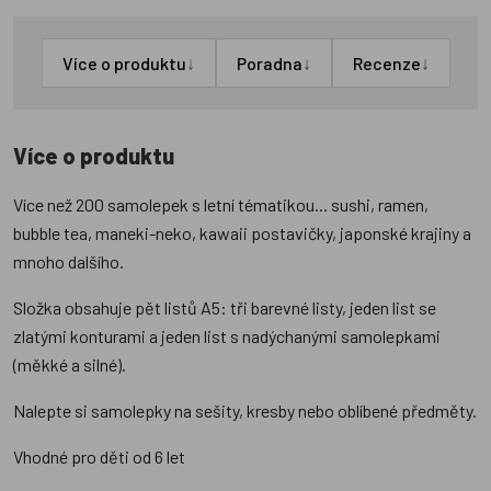
↓
↓
↓
Více o produktu
Poradna
Recenze
Více o produktu
Více než 200 samolepek s letní tématikou... sushi, ramen,
bubble tea, maneki-neko, kawaii postavičky, japonské krajiny a
mnoho dalšího.
Složka obsahuje pět listů A5: tři barevné listy, jeden list se
zlatými konturami a jeden list s nadýchanými samolepkami
(měkké a silné).
Nalepte si samolepky na sešity, kresby nebo oblíbené předměty.
Vhodné pro děti od 6 let