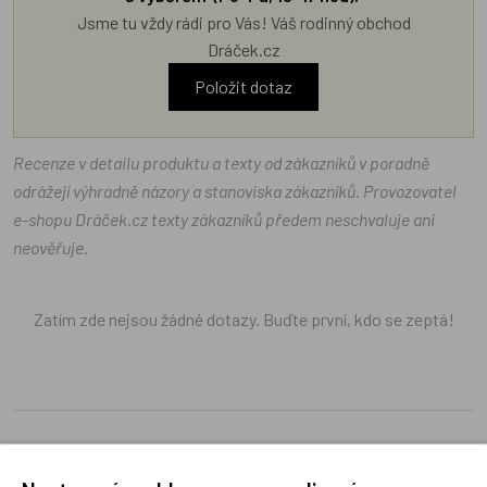
Jsme tu vždy rádi pro Vás! Váš rodinný obchod
Dráček.cz
Položit dotaz
Recenze v detailu produktu a texty od zákazníků v poradně
odrážejí výhradně názory a stanoviska zákazníků. Provozovatel
e-shopu Dráček.cz texty zákazníků předem neschvaluje ani
neověřuje.
Zatím zde nejsou žádné dotazy. Buďte první, kdo se zeptá!
Recenze