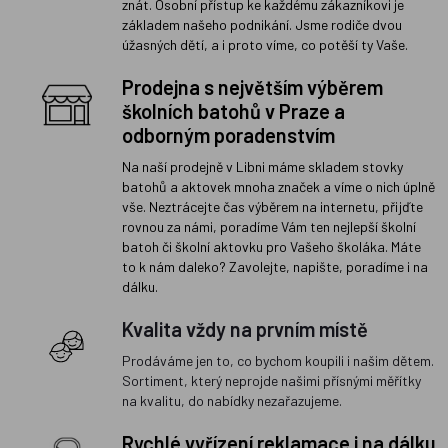
znát. Osobní přístup ke každému zákazníkovi je
základem našeho podnikání. Jsme rodiče dvou
úžasných dětí, a i proto víme, co potěší ty Vaše.
Prodejna s největším výběrem
školních batohů v Praze a
odborným poradenstvím
Na naší prodejně v Libni máme skladem stovky
batohů a aktovek mnoha značek a víme o nich úplně
vše. Neztrácejte čas výběrem na internetu, přijďte
rovnou za námi, poradíme Vám ten nejlepší školní
batoh či školní aktovku pro Vašeho školáka. Máte
to k nám daleko? Zavolejte, napište, poradíme i na
dálku.
Kvalita vždy na prvním místě
Prodáváme jen to, co bychom koupili i našim dětem.
Sortiment, který neprojde našimi přísnými měřítky
na kvalitu, do nabídky nezařazujeme.
Rychlé vyřízení reklamace i na dálku