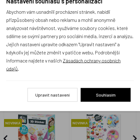
Nastavení souhlasu s personalizací
Abychom vám usnadnili procházení stránek, nabídli
Produkt zatím nemá žádné hodnocení,
buďte první, kdo
přizpůsobený obsah nebo reklamu a mohli anonymně
produkt ohodnotí!
analyzovat návštěvnost, využíváme soubory cookies, které
Přidat hodnocení
sdílíme se svými partnery pro sociální média, inzerci a analýzu.
Jejich nastavení upravíte odkazem "Upravit nastavení" a
kdykoliv jej můžete změnit v patičce webu. Podrobnější
informace najdete v našich
Zásadách ochrany osobních
údajů
.
Zboží se stejným motivem
Upravit nastavení
Souhlasím
BUKI 4allKids - Sada 3D
BUKI 4allKIDS Sada 200 +
samolepek - Kawai
samolepek - motiv Léto
NOVINKA
NOVINKA