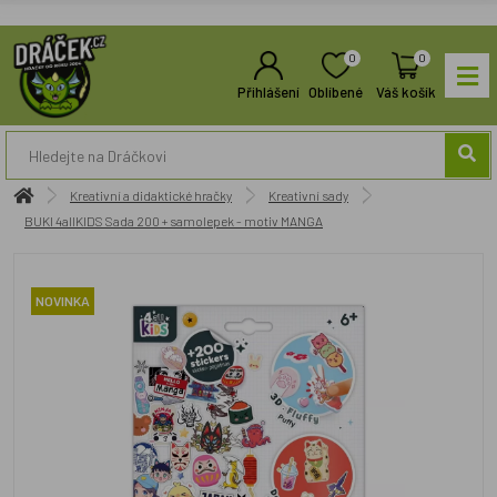
0
0
Přihlášení
Oblíbené
Váš košík
Kreativní a didaktické hračky
Kreativní sady
BUKI 4allKIDS Sada 200 + samolepek - motiv MANGA
NOVINKA