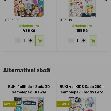
STFK026
STFK018
Skladem 1 ks
Skladem 1 ks
489 Kč
169 Kč
Alternativní zboží
BUKI 4allKids - Sada 3D
BUKI 4allKIDS Sada 200 +
samolepek - Kawai
samolepek - motiv Léto
NOVINKA
NOVINKA