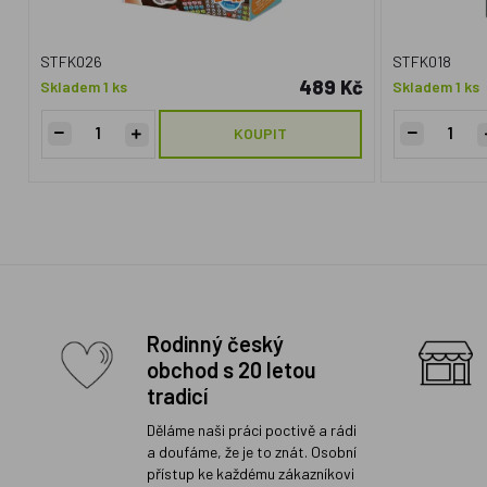
STFK026
STFK018
489 Kč
Skladem 1 ks
Skladem 1 ks
KOUPIT
Rodinný český
obchod s 20 letou
tradicí
Děláme naši práci poctivě a rádi
a doufáme, že je to znát. Osobní
přístup ke každému zákazníkovi