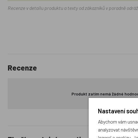
Recenze v detailu produktu a texty od zákazníků v poradně odrá
Recenze
Produkt zatím nemá žádné hodno
Nastavení souh
Abychom vám usnadn
analyzovat návštěvn
inzerci a analýzu. J