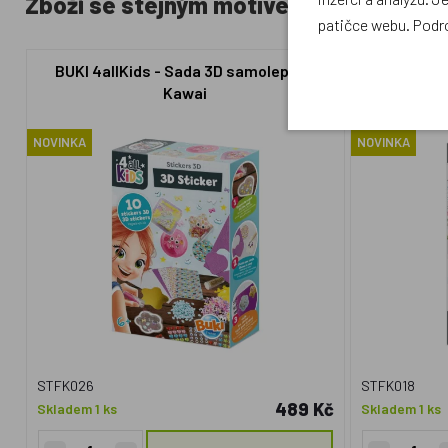
Zboží se stejným motivem
patičce webu. Podr
BUKI 4allKids - Sada 3D samolepek -
BUKI 4all
Kawai
NOVINKA
NOVINKA
STFK026
STFK018
489 Kč
Skladem 1 ks
Skladem 1 ks