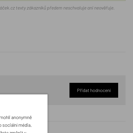
ráček.cz texty zákazníků předem neschvaluje ani neověřuje.
Přidat hodnocení
a mohli anonymně
 sociální média,
ůžete změnit v