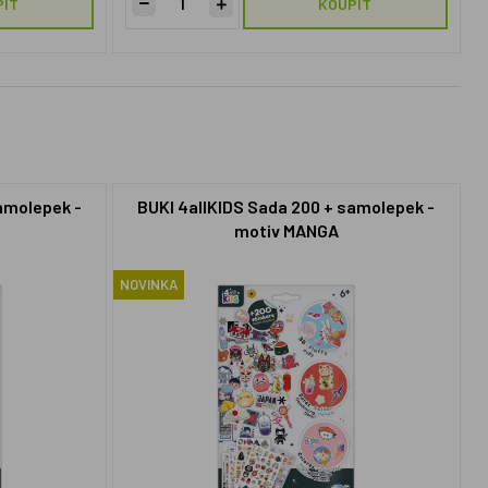
PIT
KOUPIT
amolepek -
BUKI 4allKIDS Sada 200 + samolepek -
motiv MANGA
NOVINKA