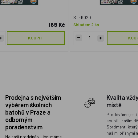
STFK020
169 Kč
Skladem 2 ks
KOUPIT
KOU
Prodejna s největším
Kvalita vžd
výběrem školních
místě
batohů v Praze a
Prodáváme jen t
odborným
koupili i našim d
poradenstvím
Sortiment, který
našimi přísnými 
Na naší prodejně v Libni máme