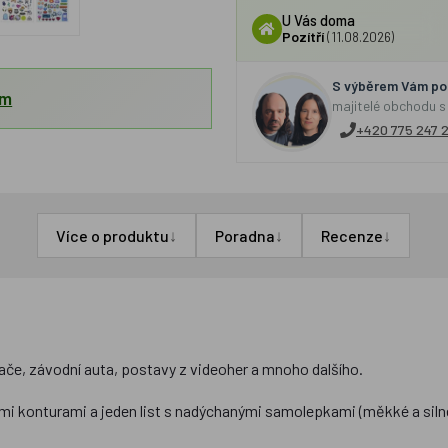
U Vás doma
Pozítří
(11.08.2026)
S výběrem Vám por
em
majitelé obchodu s
+420 775 247 
↓
↓
↓
Více o produktu
Poradna
Recenze
dače, závodní auta, postavy z videoher a mnoho dalšího.
latými konturami a jeden list s nadýchanými samolepkami (měkké a siln