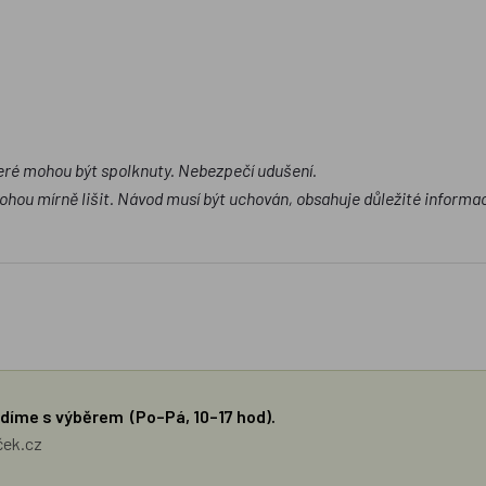
.
eré mohou být spolknuty. Nebezpečí udušení.
 mírně lišit. Návod musí být uchován, obsahuje důležité informa
díme s výběrem (Po–Pá, 10–17 hod).
ček.cz