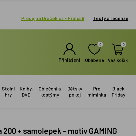
Prodejna Dráček.cz - Praha 8
Testy a recenze
0
0
Přihlášení
Oblíbené
Váš košík
Stolní
Knihy,
Oblečení a
Dětský
Pro
Black
hry
DVD
kostýmy
pokoj
miminka
Friday
da 200 + samolepek - motiv GAMING