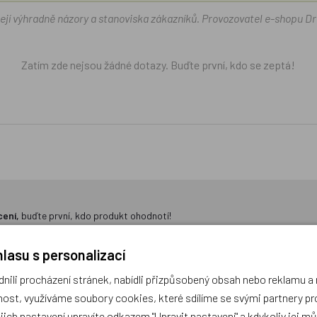
žejí výhradně názory a stanoviska zákazníků. Provozovatel e-shopu D
Zatím zde nejsou žádné dotazy. Buďte první, kdo se zeptá!
cení,
buďte první, kdo produkt ohodnotí!
lasu s personalizací
ili procházení stránek, nabídli přizpůsobený obsah nebo reklamu 
ost, využíváme soubory cookies, které sdílíme se svými partnery pro
ejich nastavení upravíte odkazem "Upravit nastavení" a kdykoliv jej m