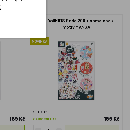
ů
.
amolepek -
BUKI 4allKIDS Sada 200 + samolepek -
motiv MANGA
NOVINKA
STFK021
169 Kč
169 Kč
Skladem 1 ks