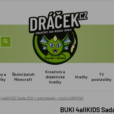
Kreativní a
ky a
Školní batoh
TV
didaktické
Hračky
říky
Minecraft
postavičky
hračky
 4allKIDS Sada 200 + samolepek - motiv GAMING
BUKI 4allKIDS Sa