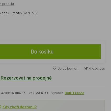
o produkt
olepek - motiv GAMING
Do košíku
Do oblíbených
Hlídací pes
Rezervovat na prodejně
:
3700802106753
Věk:
od 6 let
Výrobce:
BUKI France
Kdy zboží dostanu?