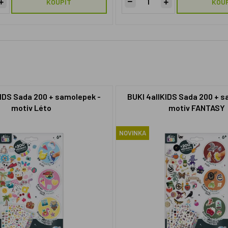
KOUPIT
KOU
KIDS Sada 200 + samolepek -
BUKI 4allKIDS Sada 200 + s
motiv Léto
motiv FANTASY
NOVINKA