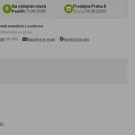
Na výdejním místě
Prodejna Praha 8
Pozítří
(11.08.2026)
Zítra
(10.08.2026)
adí manželé Loudínovi
 dlouholetou praxí
296
Napište e-mail
Navštivte nás
(10-17h)
é).