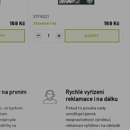
STFK021
169 Kč
169 Kč
Skladem 1 ks
PIT
KOUPIT
y na prvním
Rychlé vyřízení
reklamace i na dálku
o, co bychom
Pokud to povaha vady
ětem.
umožňuje (zjevná
 neprojde
neopravitelnost výrobku),
měřítky na
reklamaci vyřídíme i na základě