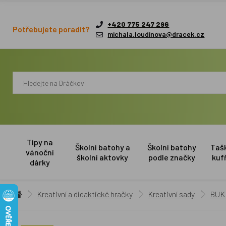
+420 775 247 296
Potřebujete poradit?
michala.loudinova@dracek.cz
Tipy na
Školní batohy a
Školní batohy
Taš
vánoční
školní aktovky
podle značky
kuf
dárky
Kreativní a didaktické hračky
Kreativní sady
BUKI