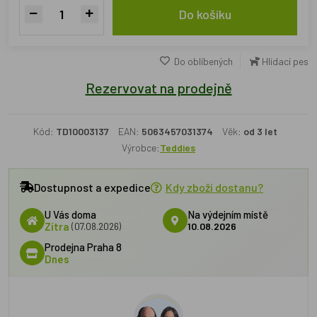
Do košíku
Do oblíbených
Hlídací pes
Rezervovat na prodejně
Kód:
TD10003137
EAN:
5063457031374
Věk:
od 3 let
Výrobce:
Teddies
Dostupnost a expedice
Kdy zboží dostanu?
U Vás doma
Na výdejním místě
Zítra
(07.08.2026)
10.08.2026
Prodejna Praha 8
Dnes