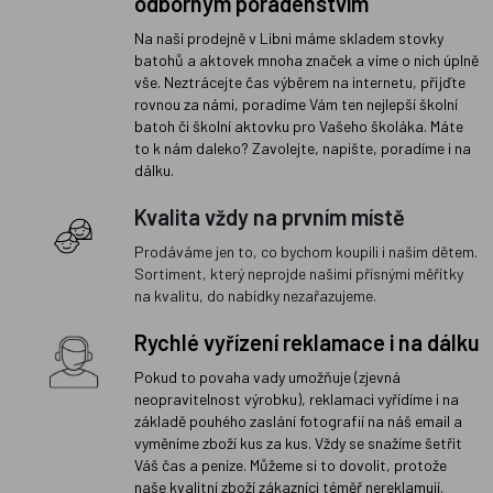
odborným poradenstvím
Na naší prodejně v Libni máme skladem stovky
batohů a aktovek mnoha značek a víme o nich úplně
vše. Neztrácejte čas výběrem na internetu, přijďte
rovnou za námi, poradíme Vám ten nejlepší školní
batoh či školní aktovku pro Vašeho školáka. Máte
to k nám daleko? Zavolejte, napište, poradíme i na
dálku.
Kvalita vždy na prvním místě
Prodáváme jen to, co bychom koupili i našim dětem.
Sortiment, který neprojde našimi přísnými měřítky
na kvalitu, do nabídky nezařazujeme.
Rychlé vyřízení reklamace i na dálku
Pokud to povaha vady umožňuje (zjevná
neopravitelnost výrobku), reklamaci vyřídíme i na
základě pouhého zaslání fotografií na náš email a
vyměníme zboží kus za kus. Vždy se snažíme šetřit
Váš čas a peníze. Můžeme si to dovolit, protože
naše kvalitní zboží zákazníci téměř nereklamují.