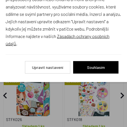
Přidat hodnocení
analyzovat návštěvnost, využíváme soubory cookies, které
sdílíme se svými partnery pro sociální média, inzerci a analýzu.
Jejich nastavení upravíte odkazem "Upravit nastavení" a
kdykoliv jej můžete změnit v patičce webu. Podrobnější
informace najdete v našich
Zásadách ochrany osobních
Alternativní zboží
údajů
.
BUKI 4allKids - Sada 3D
BUKI 4allKIDS Sada 200 +
Upravit nastavení
Souhlasím
samolepek - Kawai
samolepek - motiv Léto
NOVINKA
NOVINKA
STFK026
STFK018
Skladem 1 ks
Skladem 1 ks