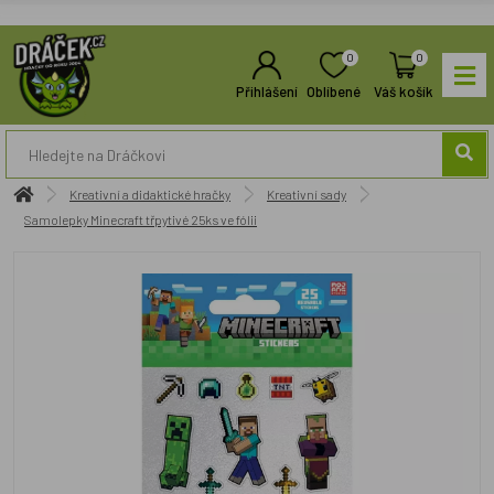
0
0
Přihlášení
Oblíbené
Váš košík
Kreativní a didaktické hračky
Kreativní sady
Samolepky Minecraft třpytivé 25ks ve fólii