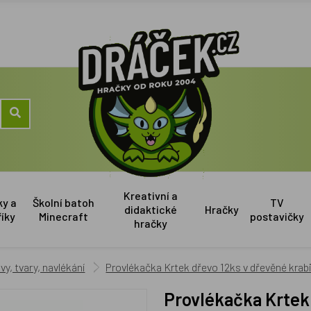
Kreativní a
ky a
Školní batoh
TV
didaktické
Hračky
říky
Minecraft
postavičky
hračky
vy, tvary, navlékání
Provlékačka Krtek dřevo 12ks v dřevěné krab
Provlékačka Krtek