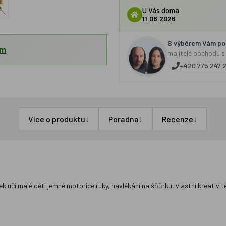
U Vás doma
11.08.2026
S výběrem Vám por
em
majitelé obchodu s
+420 775 247 
↓
↓
↓
Více o produktu
Poradna
Recenze
 učí malé děti jemné motorice ruky, navlékání na šňůrku, vlastní kreativitě