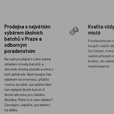
Prodejna s největším
Kvalita vžd
výběrem školních
místě
batohů v Praze a
Prodáváme jen t
odborným
koupili i našim d
poradenstvím
Sortiment, který
našimi přísnými 
Na naší prodejně v Libni máme
kvalitu, do nabíd
skladem stovky batohů a
nezařazujeme.
aktovek mnoha značek a víme o
nich úplně vše. Neztrácejte čas
výběrem na internetu, přijďte
rovnou za námi, poradíme Vám
ten nejlepší školní batoh či
školní aktovku pro Vašeho
školáka. Máte to k nám daleko?
Zavolejte, napište, poradíme i
na dálku.