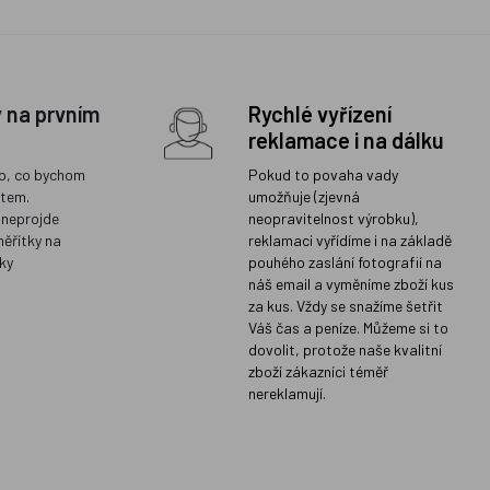
y na prvním
Rychlé vyřízení
reklamace i na dálku
o, co bychom
Pokud to povaha vady
ětem.
umožňuje (zjevná
 neprojde
neopravitelnost výrobku),
měřítky na
reklamaci vyřídíme i na základě
ky
pouhého zaslání fotografií na
náš email a vyměníme zboží kus
za kus. Vždy se snažíme šetřit
Váš čas a peníze. Můžeme si to
dovolit, protože naše kvalitní
zboží zákazníci téměř
nereklamují.