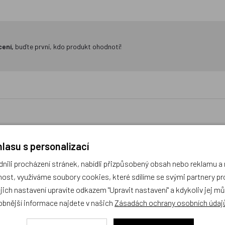
cení,
buďte první, kdo produkt ohodnotí!
lasu s personalizací
ý, Osuška Krtek a mravenci
Moravská ústředna Krtek sed
ili procházení stránek, nabídli přizpůsobený obsah nebo reklamu 
- mluvící
ost, využíváme soubory cookies, které sdílíme se svými partnery pro
ejich nastavení upravíte odkazem "Upravit nastavení" a kdykoliv jej m
Doprava zdarma
obnější informace najdete v našich
Zásadách ochrany osobních údaj
Český výrobek