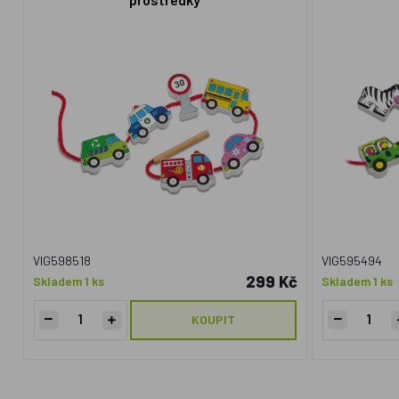
VIG598518
VIG595494
299 Kč
Skladem 1 ks
Skladem 1 ks
KOUPIT