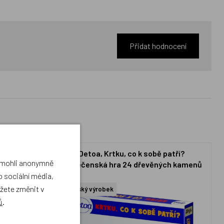
Přidat hodnocení
ačka plyšová
Detoa, Krtku, co k sobě patří?
a mohli anonymně
společenská hra 24 dřevěných kamenů
 sociální média,
ůžete změnit v
Český výrobek
ů
.