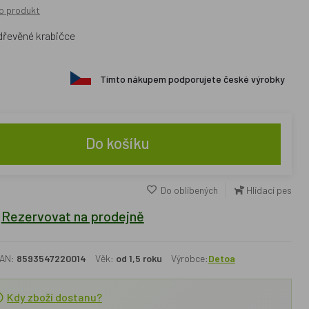
o produkt
dřevěné krabičce
Tímto nákupem podporujete české výrobky
Do košíku
Do oblíbených
Hlídací pes
Rezervovat na prodejně
AN:
8593547220014
Věk:
od 1,5 roku
Výrobce:
Detoa
Kdy zboží dostanu?