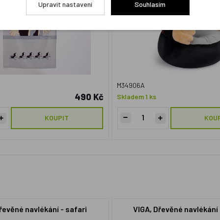
Upravit nastavení
Souhlasím
M34906A
490 Kč
Skladem 1 ks
KOUPIT
KOU
řevěné navlékání - safari
VIGA, Dřevěné navlékání