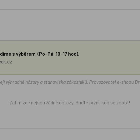
díme s výběrem (Po–Pá, 10–17 hod).
ček.cz
žejí výhradně názory a stanoviska zákazníků. Provozovatel e-shopu D
Zatím zde nejsou žádné dotazy. Buďte první, kdo se zeptá!