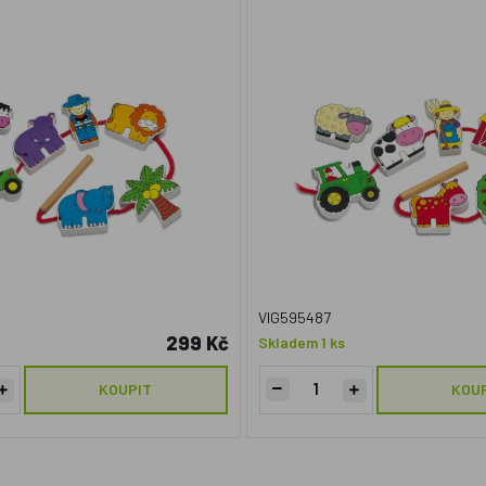
VIG595487
299 Kč
Skladem 1 ks
KOUPIT
KOU