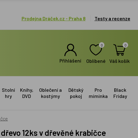
Prodejna Dráček.cz - Praha 8
Testy a recenze
0
0
Přihlášení
Oblíbené
Váš košík
Stolní
Knihy,
Oblečení a
Dětský
Pro
Black
hry
DVD
kostýmy
pokoj
miminka
Friday
ičce
 dřevo 12ks v dřevěné krabičce