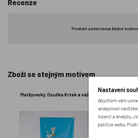
Recenze
Produkt zatím nemá žádné hodno
Zboží se stejným motivem
Nastavení souh
Matějovský, Osuška Krtek a vážka
Matějovsk
Abychom vám usnadn
analyzovat návštěvn
inzerci a analýzu. J
patičce webu. Podr