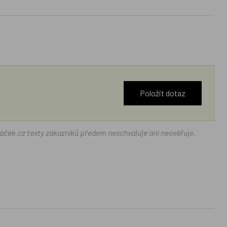
Položit dotaz
ráček.cz texty zákazníků předem neschvaluje ani neověřuje.