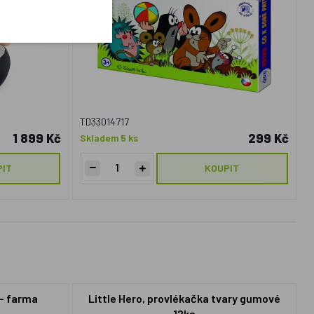
TD33014717
1 899 Kč
299 Kč
Skladem 5 ks
PIT
KOUPIT
 - farma
Little Hero, provlékačka tvary gumové
12ks