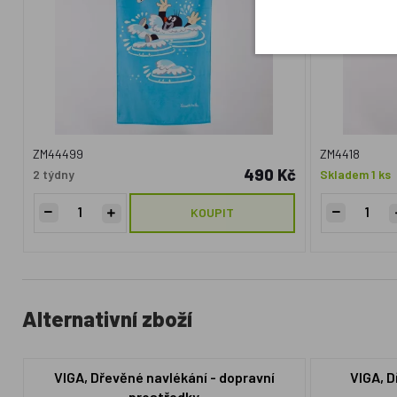
ZM44499
ZM4418
490 Kč
2 týdny
Skladem 1 ks
KOUPIT
Alternativní zboží
VIGA, Dřevěné navlékání - dopravní
VIGA, D
prostředky