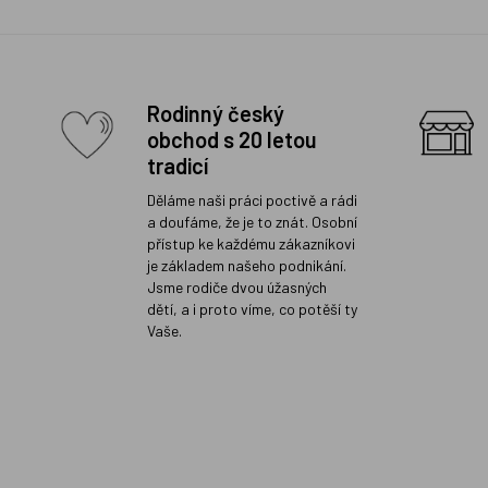
Rodinný český
obchod s 20 letou
tradicí
Děláme naši práci poctivě a rádi
a doufáme, že je to znát. Osobní
přístup ke každému zákazníkovi
je základem našeho podnikání.
Jsme rodiče dvou úžasných
dětí, a i proto víme, co potěší ty
Vaše.