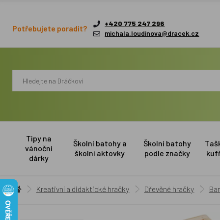
+420 775 247 296
Potřebujete poradit?
michala.loudinova@dracek.cz
Tipy na
Školní batohy a
Školní batohy
Taš
vánoční
školní aktovky
podle značky
kuf
dárky
Kreativní a didaktické hračky
Dřevěné hračky
Bar