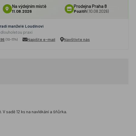
Na výdejním místě
Prodejna Praha 8
11.08.2026
Pozítří
(10.08.2026)
adí manželé Loudínovi
 dlouholetou praxí
296
Napište e-mail
Navštivte nás
(10-17h)
. V sadě 12 ks na navlékání a šňůrka.