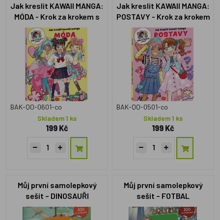
Jak kreslit KAWAII MANGA:
Jak kreslit KAWAII MANGA:
MÓDA - Krok za krokem s
POSTAVY - Krok za krokem
MISAKO
s MISAKO
BAK-QO-0601-co
BAK-QO-0501-co
Skladem 1 ks
Skladem 1 ks
199 Kč
199 Kč
Můj první samolepkový
Můj první samolepkový
sešit – DINOSAUŘI
sešit – FOTBAL