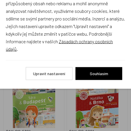
přizpůsobený obsah nebo reklamu a mohli anonymně
analyzovat návštěvnost, využíváme soubory cookies, které
sdílíme se svými partnery pro sociální média, inzerci a analýzu.
BAK-EM-1401
BAK-PC-5601
Jejich nastavení upravíte odkazem "Upravit nastavení" a
Skladem 1 ks
Skladem 2 ks
kdykoliv jej můžete změnit v patičce webu. Podrobnější
229 Kč
179 Kč
informace najdete v našich
Zásadách ochrany osobních
údajů
.
SÁRA & BUDAPEŠŤ – Město
NATÁLKA & BRNO - Město
Upravit nastavení
Souhlasím
plné samolepek
plné samolepek