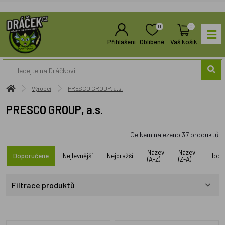
0
0
Přihlášení
Oblíbené
Váš košík
Výrobci
PRESCO GROUP, a.s.
PRESCO GROUP, a.s.
Celkem nalezeno
37
produktů
Název
Název
Doporučené
Nejlevnější
Nejdražší
Hodn
(A-Z)
(Z-A)
Filtrace produktů