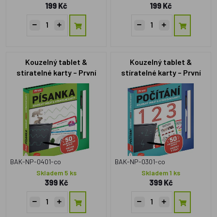
199 Kč
199 Kč
Kouzelný tablet &
Kouzelný tablet &
stíratelné karty – První
stíratelné karty – První
PÍSANKA
POČÍTÁNÍ
BAK-NP-0401-co
BAK-NP-0301-co
Skladem 5 ks
Skladem 1 ks
399 Kč
399 Kč