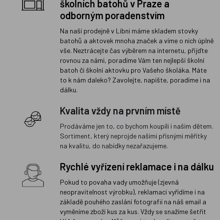
školních batohů v Praze a
odborným poradenstvím
Na naší prodejně v Libni máme skladem stovky
batohů a aktovek mnoha značek a víme o nich úplně
vše. Neztrácejte čas výběrem na internetu, přijďte
rovnou za námi, poradíme Vám ten nejlepší školní
batoh či školní aktovku pro Vašeho školáka. Máte
to k nám daleko? Zavolejte, napište, poradíme i na
dálku.
Kvalita vždy na prvním místě
Prodáváme jen to, co bychom koupili i našim dětem.
Sortiment, který neprojde našimi přísnými měřítky
na kvalitu, do nabídky nezařazujeme.
Rychlé vyřízení reklamace i na dálku
Pokud to povaha vady umožňuje (zjevná
neopravitelnost výrobku), reklamaci vyřídíme i na
základě pouhého zaslání fotografií na náš email a
vyměníme zboží kus za kus. Vždy se snažíme šetřit