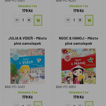
BAK-PC-5301
BAK-PC-6201
Skladem 1 ks
Skladem 1 ks
179 Kč
179 Kč
JULIA & VÍDEŇ – Město
NGOC & HANOJ – Město
plné samolepek
plné samolepek
BAK-PC-5401
BAK-PC-6801
Skladem 2 ks
Skladem 2 ks
179 Kč
179 Kč