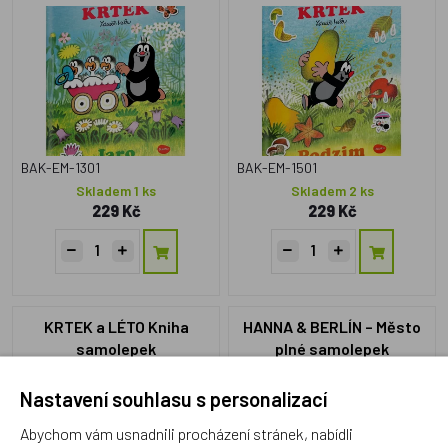
BAK-EM-1301
BAK-EM-1501
Skladem 1 ks
Skladem 2 ks
229 Kč
229 Kč
KRTEK a LÉTO Kniha
HANNA & BERLÍN – Město
samolepek
plné samolepek
Nastavení souhlasu s personalizací
Abychom vám usnadnili procházení stránek, nabídli