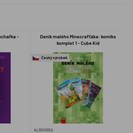
uchařka -
Deník malého Minecrafťáka: komiks
komplet 1 - Cube Kid
Český výrobek
ALB50955