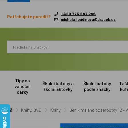
+420 775 247 296
Potřebujete poradit?
michala.loudinova@dracek.cz
Tipy na
Školní batohy a
Školní batohy
Taš
vánoční
školní aktovky
podle značky
kuf
dárky
Knihy, DVD
Knihy
Deník malého poseroutky 12 - V