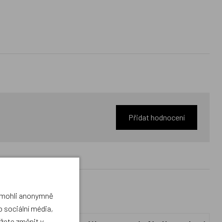
Přidat hodnocení
a mohli anonymně
 sociální média,
ůžete změnit v