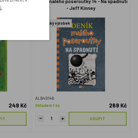
- Poslední
Deník malého poseroutky 14 - Na spadnutí
ů
.
ey
- Jeff Kinney
Český výrobek
ALB49146
249 Kč
269 Kč
Skladem 1 ks
PIT
KOUPIT