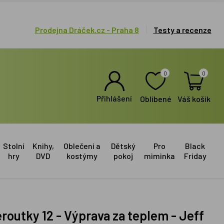
Prodejna Dráček.cz - Praha 8
Testy a recenze
0
0
Přihlášení
Oblíbené
Váš košík
Stolní
Knihy,
Oblečení a
Dětský
Pro
Black
hry
DVD
kostýmy
pokoj
miminka
Friday