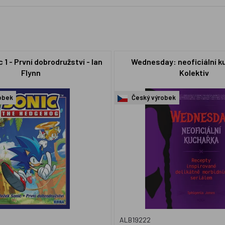
 1 - První dobrodružství - Ian
Wednesday: neoficiální k
Flynn
Kolektiv
obek
Český výrobek
ALB19222