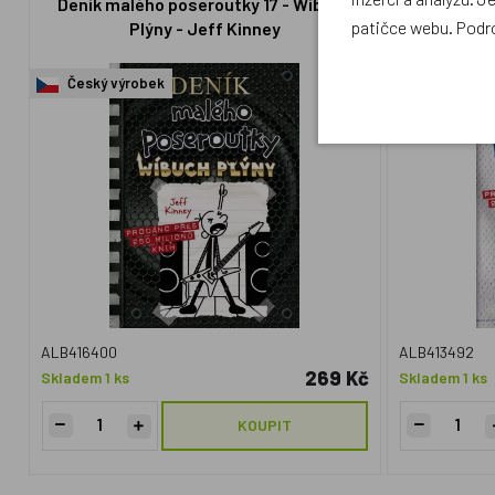
Deník malého poseroutky 17 - Wíbuch
Deník maléh
patičce webu. Podr
Plýny - Jeff Kinney
Český výrobek
Český výr
ALB416400
ALB413492
269 Kč
Skladem 1 ks
Skladem 1 ks
KOUPIT