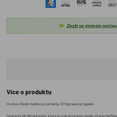
Zboží se stejným motiv
Více o produktu
Cooboo Deník malého poseroutky 12 Výprava za teplem
Dvanáctý díl dětské knihy, která je pokračováním deníku Grega Heffley