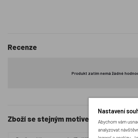
Recenze
Produkt zatím nemá žádné hodno
Nastavení souh
Zboží se stejným motivem
Abychom vám usnadn
analyzovat návštěvn
inzerci a analýzu. J