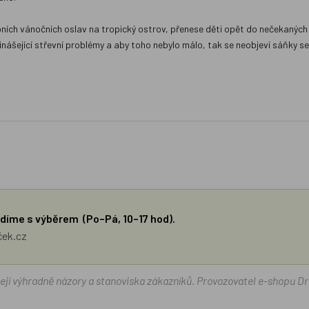
pních vánočních oslav na tropický ostrov, přenese děti opět do nečekaných 
nášející střevní problémy a aby toho nebylo málo, tak se neobjeví sáňky se
díme s výběrem (Po–Pá, 10–17 hod).
ček.cz
žejí výhradně názory a stanoviska zákazníků. Provozovatel e-shopu D