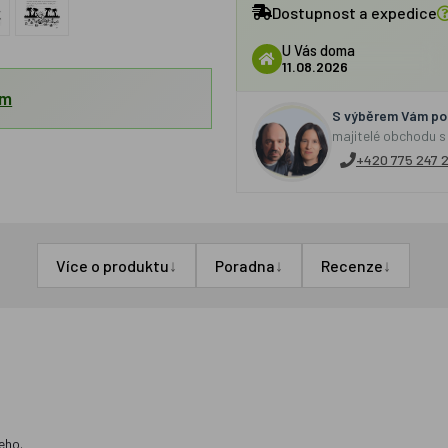
Dostupnost a expedice
U Vás doma
11.08.2026
em
S výběrem Vám por
majitelé obchodu s
+420 775 247 
↓
↓
↓
Více o produktu
Poradna
Recenze
eho.