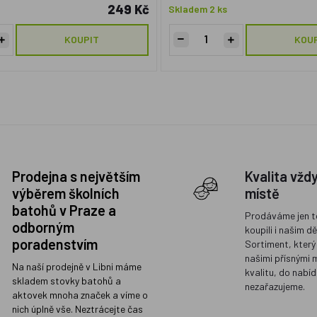
249 Kč
Skladem 2 ks
KOUPIT
KOU
Prodejna s největším
Kvalita vžd
výběrem školních
místě
batohů v Praze a
Prodáváme jen t
odborným
koupili i našim d
poradenstvím
Sortiment, který
našimi přísnými 
Na naší prodejně v Libni máme
kvalitu, do nabíd
skladem stovky batohů a
nezařazujeme.
aktovek mnoha značek a víme o
nich úplně vše. Neztrácejte čas