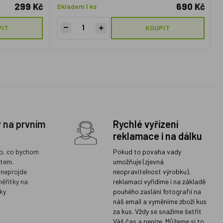
299 Kč
690 Kč
Skladem 1 ks
PIT
KOUPIT
y na prvním
Rychlé vyřízení
reklamace i na dálku
o, co bychom
Pokud to povaha vady
ětem.
umožňuje (zjevná
 neprojde
neopravitelnost výrobku),
měřítky na
reklamaci vyřídíme i na základě
ky
pouhého zaslání fotografií na
náš email a vyměníme zboží kus
za kus. Vždy se snažíme šetřit
Váš čas a peníze. Můžeme si to