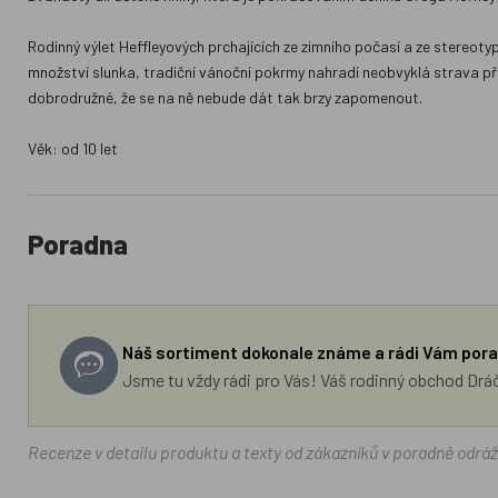
Rodinný výlet Heffleyových prchajících ze zimního počasí a ze stereoty
množství slunka, tradiční vánoční pokrmy nahradí neobvyklá strava při
dobrodružné, že se na ně nebude dát tak brzy zapomenout.
Věk: od 10 let
Poradna
Náš sortiment dokonale známe a rádi Vám pora
Jsme tu vždy rádi pro Vás! Váš rodinný obchod Drá
Recenze v detailu produktu a texty od zákazníků v poradně odrá