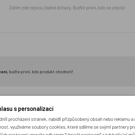
Zatím zde nejsou žádné dotazy. Buďte první, kdo se zeptá!
cení,
buďte první, kdo produkt ohodnotí!
lasu s personalizací
ili procházení stránek, nabídli přizpůsobený obsah nebo reklamu 
ost, využíváme soubory cookies, které sdílíme se svými partnery pro
ejich nastavení upravíte odkazem "Upravit nastavení" a kdykoliv jej m