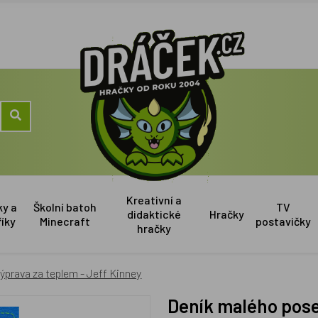
Kreativní a
ky a
Školní batoh
TV
didaktické
Hračky
říky
Minecraft
postavičky
hračky
ýprava za teplem - Jeff Kinney
Deník malého poseroutky 12 - Výprava za teplem - Jeff