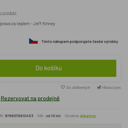
o produkt
prava za teplem - Jeff Kinney
Tímto nákupem podporujete české výrobky
Do košíku
Do oblíbených
Hlídací pes
Rezervovat na prodejně
N:
9788076610453
Věk:
od 10 let
Výrobce:
Albatros