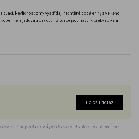
situací. Nevlídnost zimy vystřídají nechtěné popáleniny z velkého
 sobem, ale jedovatí pavouci. Situace jsou natolik překvapivé a
Položit dotaz
ráček.cz texty zákazníků předem neschvaluje ani neověřuje.