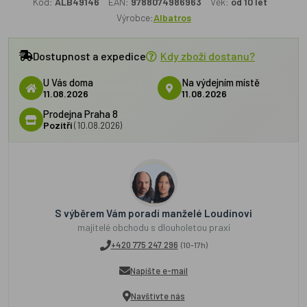
Kód:
ALB49146
EAN:
9788074986963
Věk:
od 10 let
Výrobce:
Albatros
Dostupnost a expedice
Kdy zboží dostanu?
U Vás doma
Na výdejním místě
11.08.2026
11.08.2026
Prodejna Praha 8
Pozítří
(10.08.2026)
S výběrem Vám poradí manželé Loudínovi
majitelé obchodu s dlouholetou praxí
+420 775 247 296
(10-17h)
Napište e-mail
Navštivte nás