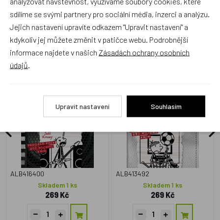
analyzovat návštěvnost, využíváme soubory cookies, které
sdílíme se svými partnery pro sociální média, inzerci a analýzu.
Jejich nastavení upravíte odkazem "Upravit nastavení" a
Zboží se stejným motivem
kdykoliv jej můžete změnit v patičce webu. Podrobnější
informace najdete v našich
Zásadách ochrany osobních
údajů
.
Deník malého poseroutky
Deník malého poseroutky
17 - Wíbuch Plýny - Jeff
16 - Velká šance - Jeff
Kinney
Kinney
Upravit nastavení
Souhlasím
Český výrobek
Český výrobek
ALB416400
ALB413492
Skladem 1 ks
Skladem 1 ks
269 Kč
269 Kč