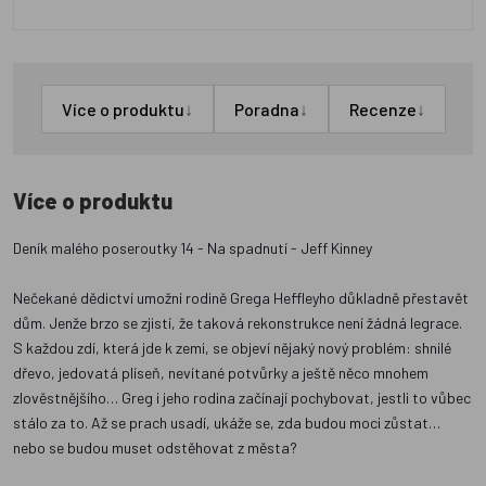
↓
↓
↓
Více o produktu
Poradna
Recenze
Více o produktu
Deník malého poseroutky 14 - Na spadnutí - Jeff Kinney
Nečekané dědictví umožní rodině Grega Heffleyho důkladně přestavět
dům. Jenže brzo se zjistí, že taková rekonstrukce není žádná legrace.
S každou zdí, která jde k zemi, se objeví nějaký nový problém: shnilé
dřevo, jedovatá plíseň, nevítané potvůrky a ještě něco mnohem
zlověstnějšího… Greg i jeho rodina začínají pochybovat, jestli to vůbec
stálo za to. Až se prach usadí, ukáže se, zda budou moci zůstat…
nebo se budou muset odstěhovat z města?