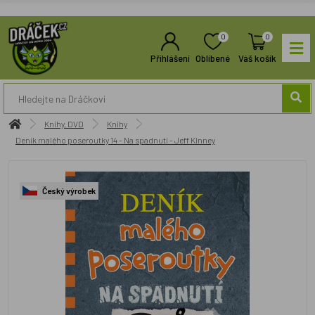
0
0
Přihlášení
Oblíbené
Váš košík
Knihy, DVD
Knihy
Deník malého poseroutky 14 - Na spadnutí - Jeff Kinney
Český výrobek