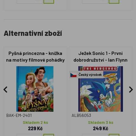
Alternativní zboží
Pyšná princezna - knížka
Ježek Sonic 1 - První
na motivy filmové pohádky
dobrodružství - Ian Flynn
Český výrobek
BAK-EM-2401
ALB56053
Skladem 2 ks
Skladem 3 ks
229 Kč
249 Kč