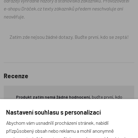
odrážejí výhradně názory a stanoviska zákazníků. Provozovatel
e-shopu Dráček.cz texty zákazníků předem neschvaluje ani
neověřuje.
Zatím zde nejsou žádné dotazy. Buďte první, kdo se zeptá!
Recenze
Produkt zatím nemá žádné hodnocení,
buďte první, kdo
produkt ohodnotí!
Nastavení souhlasu s personalizací
Přidat hodnocení
Abychom vám usnadnili procházení stránek, nabídli
přizpůsobený obsah nebo reklamu a mohli anonymně