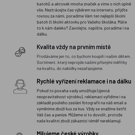
batohů a aktovek mnoha značek a víme o nich úplně
vše. Neztrácejte čas výběrem na internetu, přijďte
rovnou za námi, poradíme Vám ten nejlepší školní
batoh či školní aktovku pro Vašeho školáka. Máte
to k nám daleko? Zavolejte, napište, poradíme i na
dálku.
Kvalita vždy na prvním místě
Prodáváme jen to, co bychom koupili i našim dětem.
Sortiment, který neprojde našimi přísnými měřítky
na kvalitu, do nabídky nezařazujeme.
Rychlé vyřízení reklamace i na dálku
Pokud to povaha vady umožňuje (zjevná
neopravitelnost výrobku), reklamaci vyřídíme i na
základě pouhého zaslání fotografií na náš email a
vyměníme zboží kus za kus. Vždy se snažíme šetřit
Váš čas a peníze. Můžeme si to dovolit, protože
naše kvalitní zboží zákazníci téměř nereklamují.
Milujeme české výrobky