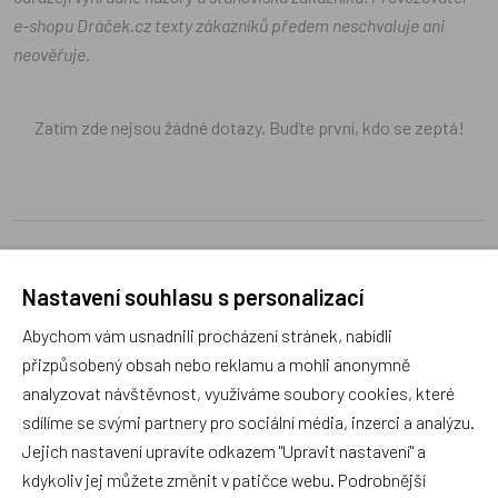
e-shopu Dráček.cz texty zákazníků předem neschvaluje ani
neověřuje.
Zatím zde nejsou žádné dotazy. Buďte první, kdo se zeptá!
Recenze
Nastavení souhlasu s personalizací
Abychom vám usnadnili procházení stránek, nabídli
Produkt zatím nemá žádné hodnocení,
buďte první, kdo
přizpůsobený obsah nebo reklamu a mohli anonymně
produkt ohodnotí!
analyzovat návštěvnost, využíváme soubory cookies, které
sdílíme se svými partnery pro sociální média, inzerci a analýzu.
Přidat hodnocení
Jejich nastavení upravíte odkazem "Upravit nastavení" a
kdykoliv jej můžete změnit v patičce webu. Podrobnější