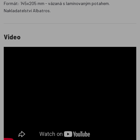
Formát: 145x205 mm - vázaná s laminovaným potahem.
Nakladatelství Albatros.
Video