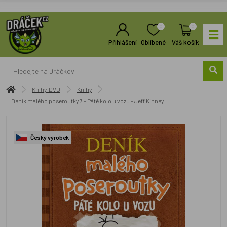
0
0
Přihlášení
Oblíbené
Váš košík
Knihy, DVD
Knihy
Deník malého poseroutky 7 - Páté kolo u vozu - Jeff Kinney
Český výrobek