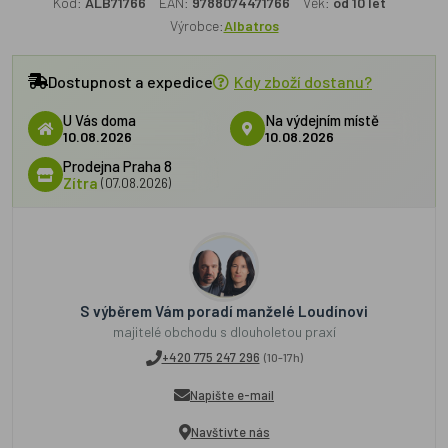
Kód:
ALB71766
EAN:
9788074471766
Věk:
od 10 let
Výrobce:
Albatros
Dostupnost a expedice
Kdy zboží dostanu?
U Vás doma
Na výdejním místě
10.08.2026
10.08.2026
Prodejna Praha 8
Zítra
(07.08.2026)
S výběrem Vám poradí manželé Loudínovi
majitelé obchodu s dlouholetou praxí
+420 775 247 296
(10-17h)
Napište e-mail
Navštivte nás