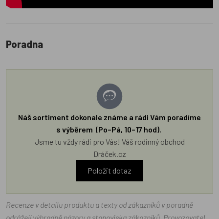
Poradna
Náš sortiment dokonale známe a rádi Vám poradíme
s výběrem (Po–Pá, 10–17 hod).
Jsme tu vždy rádi pro Vás! Váš rodinný obchod
Dráček.cz
Položit dotaz
Recenze v detailu produktu a texty od zákazníků v poradně
odrážejí výhradně názory a stanoviska zákazníků. Provozovatel