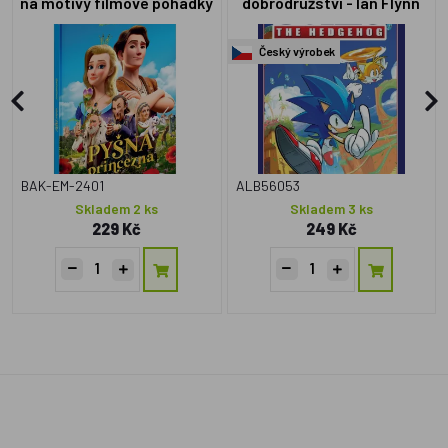
na motivy filmové pohádky
dobrodružství - Ian Flynn
Český výrobek
BAK-EM-2401
ALB56053
Skladem 2 ks
Skladem 3 ks
229 Kč
249 Kč