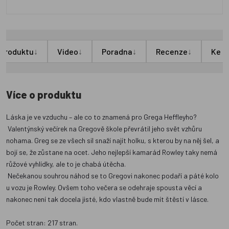
↓
↓
↓
↓
 produktu
Video
Poradna
Recenze
Ke s
Více o produktu
Láska je ve vzduchu – ale co to znamená pro Grega Heffleyho?
Valentýnský večírek na Gregově škole převrátil jeho svět vzhůru
nohama. Greg se ze všech sil snaží najít holku, s kterou by na něj šel, a
bojí se, že zůstane na ocet. Jeho nejlepší kamarád Rowley taky nemá
růžové vyhlídky, ale to je chabá útěcha.
Nečekanou souhrou náhod se to Gregovi nakonec podaří a páté kolo
u vozu je Rowley. Ovšem toho večera se odehraje spousta věcí a
nakonec není tak docela jisté, kdo vlastně bude mít štěstí v lásce.
Počet stran: 217 stran.