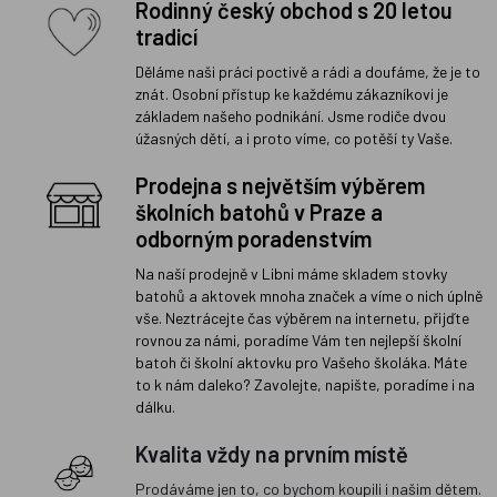
Rodinný český obchod s 20 letou
tradicí
Děláme naši práci poctivě a rádi a doufáme, že je to
znát. Osobní přístup ke každému zákazníkovi je
základem našeho podnikání. Jsme rodiče dvou
úžasných dětí, a i proto víme, co potěší ty Vaše.
Prodejna s největším výběrem
školních batohů v Praze a
odborným poradenstvím
Na naší prodejně v Libni máme skladem stovky
batohů a aktovek mnoha značek a víme o nich úplně
vše. Neztrácejte čas výběrem na internetu, přijďte
rovnou za námi, poradíme Vám ten nejlepší školní
batoh či školní aktovku pro Vašeho školáka. Máte
to k nám daleko? Zavolejte, napište, poradíme i na
dálku.
Kvalita vždy na prvním místě
Prodáváme jen to, co bychom koupili i našim dětem.