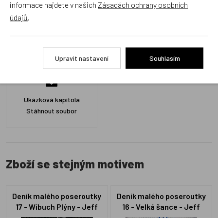
informace najdete v našich
Zásadách ochrany osobních
údajů
.
Ke stažení
Upravit nastavení
Souhlasím
Ukázková kapitola
Stáhnout soubor
Zboží se stejným motivem
Deník malého poseroutky
Deník malého poseroutky
17 - Wíbuch Plýny - Jeff
16 - Velká šance - Jeff
Kinney
Kinney