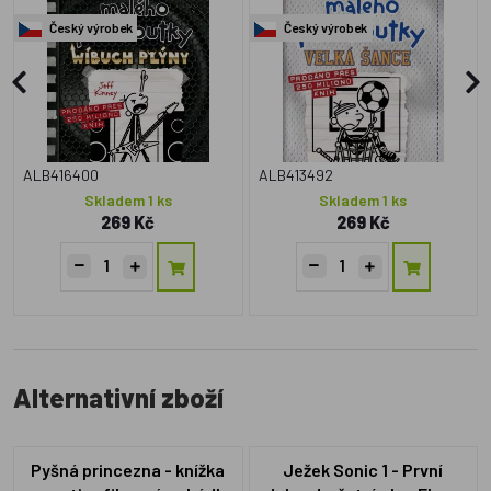
Český výrobek
Český výrobek
ALB416400
ALB413492
Skladem 1 ks
Skladem 1 ks
269 Kč
269 Kč
Alternativní zboží
Pyšná princezna - knížka
Ježek Sonic 1 - První