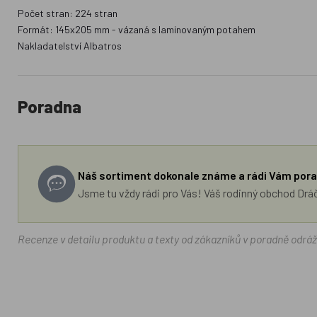
Počet stran: 224 stran
Formát: 145x205 mm - vázaná s laminovaným potahem
Nakladatelství Albatros
Poradna
Náš sortiment dokonale známe a rádi Vám pora
Jsme tu vždy rádi pro Vás! Váš rodinný obchod Drá
Recenze v detailu produktu a texty od zákazníků v poradně odrá