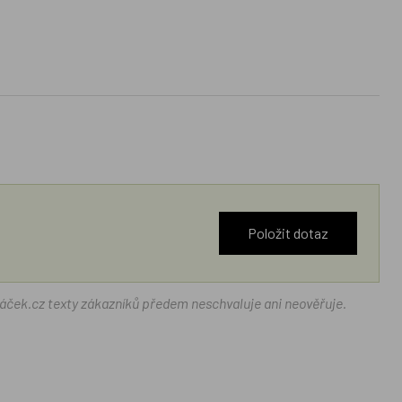
Položit dotaz
ráček.cz texty zákazníků předem neschvaluje ani neověřuje.