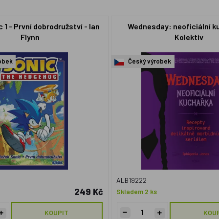
 1 - První dobrodružství - Ian
Wednesday: neoficiální k
Flynn
Kolektiv
obek
Český výrobek
ALB19222
249 Kč
Skladem 2 ks
KOUPIT
KOU