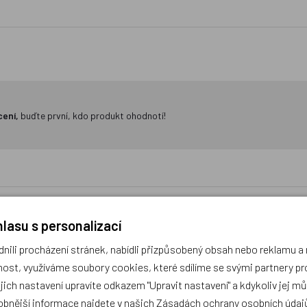
cení,
buďte první, kdo produkt ohodnotí!
lasu s personalizací
ili procházení stránek, nabídli přizpůsobený obsah nebo reklamu 
o poseroutky 16 - Velká šance
Deník malého poseroutky 14 -
ost, využíváme soubory cookies, které sdílíme se svými partnery pro
- Jeff Kinney
- Jeff Kinney
ejich nastavení upravíte odkazem "Upravit nastavení" a kdykoliv jej m
obnější informace najdete v našich
Zásadách ochrany osobních údaj