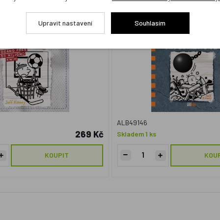
obek
Český výrobek
Upravit nastavení
Souhlasím
ALB49146
269 Kč
Skladem 1 ks
KOUPIT
KOU