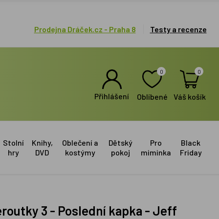
Prodejna Dráček.cz - Praha 8
Testy a recenze
0
0
Přihlášení
Oblíbené
Váš košík
Stolní
Knihy,
Oblečení a
Dětský
Pro
Black
hry
DVD
kostýmy
pokoj
miminka
Friday