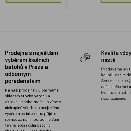
Prodejna s největším
Kvalita vžd
výběrem školních
místě
batohů v Praze a
Prodáváme jen t
odborným
koupili i našim d
poradenstvím
Sortiment, který
našimi přísnými 
Na naší prodejně v Libni máme
kvalitu, do nabíd
skladem stovky batohů a
nezařazujeme.
aktovek mnoha značek a víme o
nich úplně vše. Neztrácejte čas
výběrem na internetu, přijďte
rovnou za námi, poradíme Vám
ten nejlepší školní batoh či
školní aktovku pro Vašeho