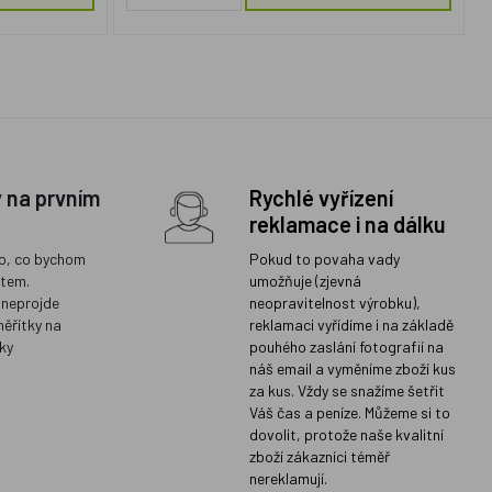
y na prvním
Rychlé vyřízení
reklamace i na dálku
o, co bychom
Pokud to povaha vady
ětem.
umožňuje (zjevná
 neprojde
neopravitelnost výrobku),
měřítky na
reklamaci vyřídíme i na základě
ky
pouhého zaslání fotografií na
náš email a vyměníme zboží kus
za kus. Vždy se snažíme šetřit
Váš čas a peníze. Můžeme si to
dovolit, protože naše kvalitní
zboží zákazníci téměř
nereklamují.