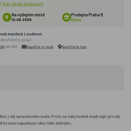
Kdy zboží dostanu?
Na výdejním místě
Prodejna Praha 8
10.08.2026
Dnes
adí manželé Loudínovi
 dlouholetou praxí
296
Napište e-mail
Navštivte nás
(10-17h)
ělat z něj opravdového muže. Proto se taky horlivě snaží najít pro něj
teď ho musí napadnout něco fakt dobrýho...