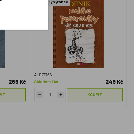
Český výrobek
ALB71766
269 Kč
249 Kč
Skladem 1 ks
PIT
KOUPIT