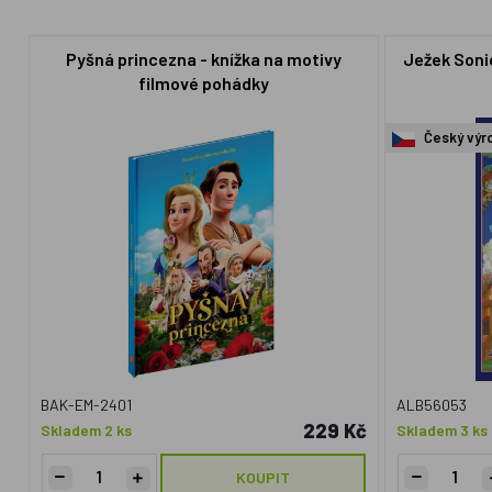
Pyšná princezna - knížka na motivy
Ježek Sonic
filmové pohádky
Český výr
BAK-EM-2401
ALB56053
229 Kč
Skladem 2 ks
Skladem 3 ks
KOUPIT