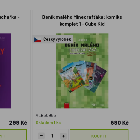
uchařka -
Deník malého Minecrafťáka: komiks
komplet 1 - Cube Kid
Český výrobek
ALB50955
299 Kč
690 Kč
Skladem 1 ks
PIT
KOUPIT