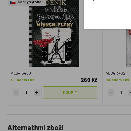
Český výrobek
Český výr
ALB416400
ALB413492
269 Kč
Skladem 1 ks
Skladem 1 ks
KOUPIT
Alternativní zboží