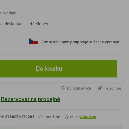
o produkt
lední kapka - Jeff Kinney
Tímto nákupem podporujete české výrobky
Do košíku
Do oblíbených
Hlídací pes
Rezervovat na prodejně
AN:
9788074472268
Věk:
od 8 let
Výrobce:
Albatros