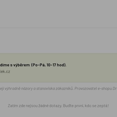
díme s výběrem (Po–Pá, 10–17 hod).
ček.cz
žejí výhradně názory a stanoviska zákazníků. Provozovatel e-shopu D
Zatím zde nejsou žádné dotazy. Buďte první, kdo se zeptá!