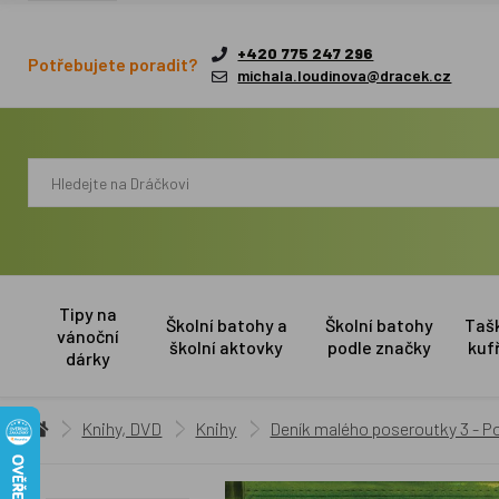
+420 775 247 296
Potřebujete poradit?
michala.loudinova@dracek.cz
Tipy na
Školní batohy a
Školní batohy
Taš
vánoční
školní aktovky
podle značky
kuf
dárky
Knihy, DVD
Knihy
Deník malého poseroutky 3 - Po