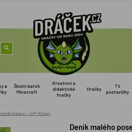
Kreativní a
ky a
Školní batoh
TV
didaktické
Hračky
říky
Minecraft
postavičky
hračky
slední kapka - Jeff Kinney
Deník malého poseroutky 3 - Poslední kapka - Jeff