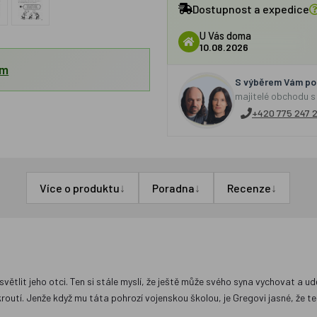
Dostupnost a expedice
U Vás doma
10.08.2026
em
S výběrem Vám por
majitelé obchodu s
+420 775 247 
↓
↓
↓
Více o produktu
Poradna
Recenze
větlit jeho otci. Ten si stále myslí, že ještě může svého syna vychovat a ud
kroutí. Jenže když mu táta pohrozí vojenskou školou, je Gregovi jasné, že 