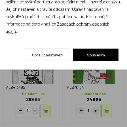
sdílíme se svými partnery pro sociální média, inzerci a analýzu.
Jejich nastavení upravíte odkazem "Upravit nastavení" a
Zboží se stejným motivem
kdykoliv jej můžete změnit v patičce webu. Podrobnější
informace najdete v našich
Zásadách ochrany osobních
Deník malého poseroutky
Deník malého poseroutky 3
údajů
.
16 - Velká šance - Jeff
- Poslední kapka - Jeff
Kinney
Kinney
Český výrobek
Český výrobek
Upravit nastavení
Souhlasím
ALB413492
ALB70134
Skladem 1 ks
Skladem 2 ks
269 Kč
249 Kč