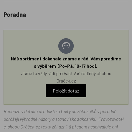
Poradna
Náš sortiment dokonale známe a rádi Vám poradíme
s výběrem (Po–Pá, 10–17 hod).
Jsme tu vždy rádi pro Vás! Váš rodinný obchod
Dráček.cz
Položit dotaz
Recenze v detailu produktu a texty od zákazníků v poradně
odrážejí výhradně názory a stanoviska zákazníků. Provozovatel
e-shopu Dráček.cz texty zákazníků předem neschvaluje ani