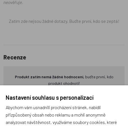
neověřuje.
Zatím zde nejsou žádné dotazy. Buďte první, kdo se zeptá!
Recenze
Produkt zatím nemá žádné hodnocení,
buďte první, kdo
produkt ohodnotí!
Nastavení souhlasu s personalizací
Přidat hodnocení
Abychom vám usnadnili procházení stránek, nabídli
přizpůsobený obsah nebo reklamu a mohli anonymně
analyzovat návštěvnost, využíváme soubory cookies, které