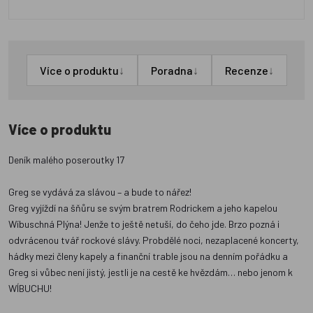
↓
↓
↓
Více o produktu
Poradna
Recenze
Více o produktu
Deník malého poseroutky 17
Greg se vydává za slávou – a bude to nářez!
Greg vyjíždí na šňůru se svým bratrem Rodrickem a jeho kapelou
Wíbuschná Plýna! Jenže to ještě netuší, do čeho jde. Brzo pozná i
odvrácenou tvář rockové slávy. Probdělé noci, nezaplacené koncerty,
hádky mezi členy kapely a finanční trable jsou na denním pořádku a
Greg si vůbec není jistý, jestli je na cestě ke hvězdám… nebo jenom k
WÍBUCHU!