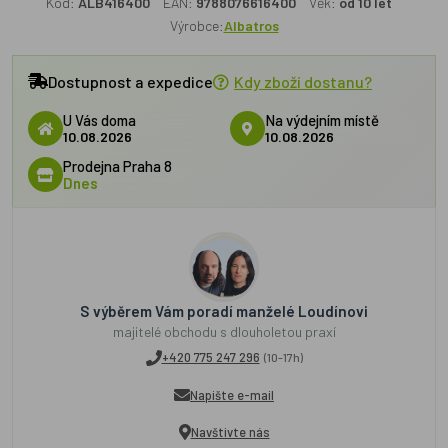
Kód:
ALB416400
EAN:
9788076616400
Věk:
od 10 let
Výrobce:
Albatros
Dostupnost a expedice
Kdy zboží dostanu?
U Vás doma
Na výdejním místě
10.08.2026
10.08.2026
Prodejna Praha 8
Dnes
S výběrem Vám poradí manželé Loudínovi
majitelé obchodu s dlouholetou praxí
+420 775 247 296
(10-17h)
Napište e-mail
Navštivte nás