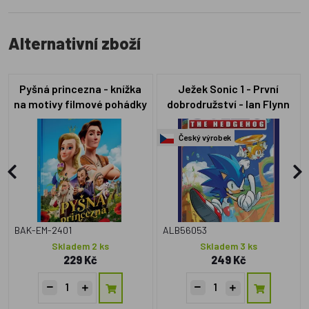
Alternativní zboží
Pyšná princezna - knížka
Ježek Sonic 1 - První
na motivy filmové pohádky
dobrodružství - Ian Flynn
Český výrobek
BAK-EM-2401
ALB56053
Skladem 2 ks
Skladem 3 ks
229 Kč
249 Kč