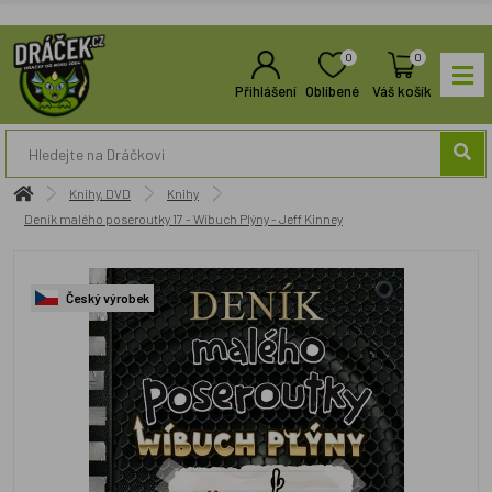
0
0
Přihlášení
Oblíbené
Váš košík
Knihy, DVD
Knihy
Deník malého poseroutky 17 - Wíbuch Plýny - Jeff Kinney
Český výrobek