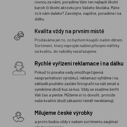
rovnou za námi, poradíme Vám ten nejlepší školní
batoh či školní aktovku pro Vašeho školáka. Máte
to k nám daleko? Zavolejte, napište, poradíme i na
dálku.
Kvalita vždy na prvním místě
Prodáváme jen to, co bychom koupili i našim dětem.
Sortiment, který neprojde našimi přísnými měřítky
na kvalitu, do nabídky nezařazujeme.
Rychlé vyřízení reklamace i na dálku
Pokud to povaha vady umožňuje (zjevná
neopravitelnost výrobku), reklamaci vyřídíme i na
základě pouhého zaslání fotografií na náš email a
vyměníme zboží kus za kus. Vždy se snažíme šetřit
Váš čas a peníze. Můžeme si to dovolit, protože
naše kvalitní zboží zákazníci téměř nereklamují.
Milujeme české výrobky
a proto budou vždy v našem sortimentu zaujímat