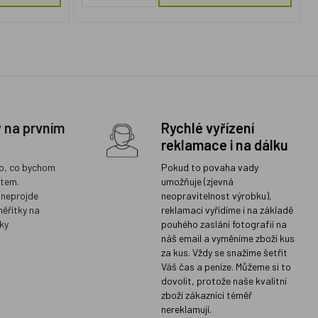
y na prvním
Rychlé vyřízení
reklamace i na dálku
o, co bychom
Pokud to povaha vady
ětem.
umožňuje (zjevná
 neprojde
neopravitelnost výrobku),
měřítky na
reklamaci vyřídíme i na základě
ky
pouhého zaslání fotografií na
náš email a vyměníme zboží kus
za kus. Vždy se snažíme šetřit
Váš čas a peníze. Můžeme si to
dovolit, protože naše kvalitní
zboží zákazníci téměř
nereklamují.