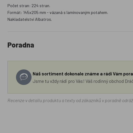
Počet stran: 224 stran.
Formát: 145x205 mm - vázaná s laminovaným potahem.
Nakladatelství Albatros.
Poradna
Náš sortiment dokonale známe a rádi Vám pora
Jsme tu vždy rádi pro Vás! Váš rodinný obchod Drá
Recenze v detailu produktu a texty od zákazníků v poradně odrá