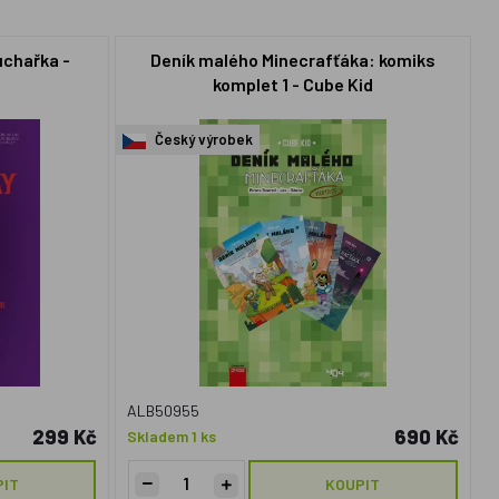
uchařka -
Deník malého Minecrafťáka: komiks
komplet 1 - Cube Kid
Český výrobek
ALB50955
299 Kč
690 Kč
Skladem 1 ks
PIT
KOUPIT