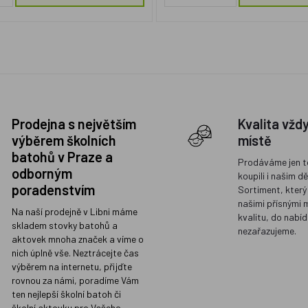
Prodejna s největším
Kvalita vžd
výběrem školních
místě
batohů v Praze a
Prodáváme jen t
odborným
koupili i našim d
poradenstvím
Sortiment, který
našimi přísnými 
Na naší prodejně v Libni máme
kvalitu, do nabíd
skladem stovky batohů a
nezařazujeme.
aktovek mnoha značek a víme o
nich úplně vše. Neztrácejte čas
výběrem na internetu, přijďte
rovnou za námi, poradíme Vám
ten nejlepší školní batoh či
školní aktovku pro Vašeho