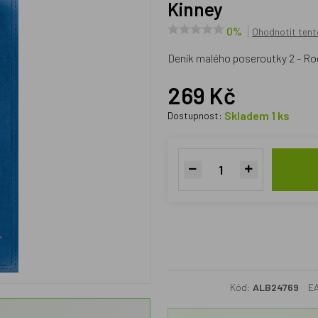
Kinney
0%
Ohodnotit tent
Deník malého poseroutky 2 - Rod
269 Kč
Skladem 1 ks
Dostupnost:
Kód:
ALB24769
E