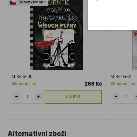
Český výrobek
Český výr
ALB416400
ALB413492
269 Kč
Skladem 1 ks
Skladem 1 ks
KOUPIT
Alternativní zboží