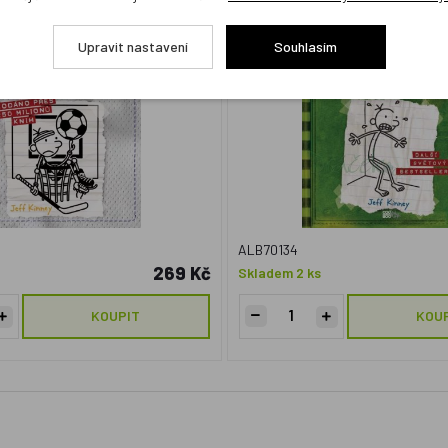
obek
Český výrobek
Upravit nastavení
Souhlasím
ALB70134
269 Kč
Skladem 2 ks
KOUPIT
KOU