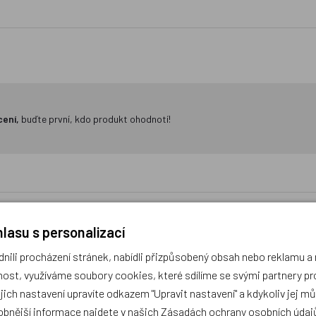
cení,
buďte první, kdo produkt ohodnotí!
lasu s personalizací
ili procházení stránek, nabídli přizpůsobený obsah nebo reklamu 
o poseroutky 16 - Velká šance
Deník malého poseroutky 3 
ost, využíváme soubory cookies, které sdílíme se svými partnery pro
- Jeff Kinney
kapka - Jeff Kinn
ejich nastavení upravíte odkazem "Upravit nastavení" a kdykoliv jej m
obnější informace najdete v našich
Zásadách ochrany osobních údaj