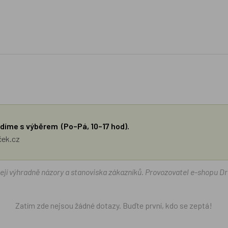
díme s výběrem (Po–Pá, 10–17 hod).
ček.cz
žejí výhradně názory a stanoviska zákazníků. Provozovatel e-shopu D
Zatím zde nejsou žádné dotazy. Buďte první, kdo se zeptá!