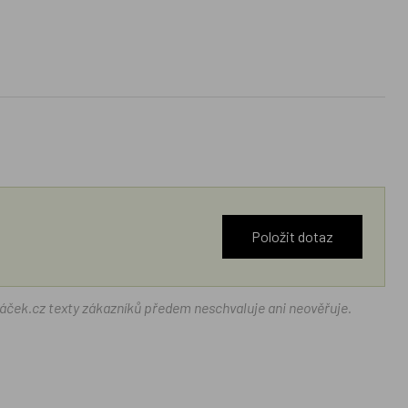
Položit dotaz
ráček.cz texty zákazníků předem neschvaluje ani neověřuje.