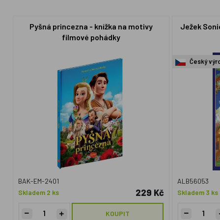
Pyšná princezna - knížka na motivy
Ježek Sonic
filmové pohádky
Český výr
BAK-EM-2401
ALB56053
229 Kč
Skladem 2 ks
Skladem 3 ks
KOUPIT