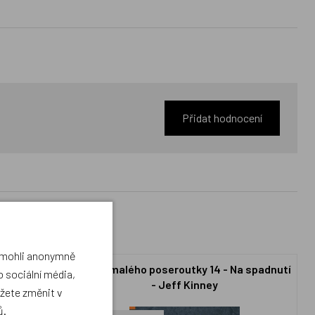
Přidat hodnocení
a mohli anonymně
- Poslední
Deník malého poseroutky 14 - Na spadnutí
 sociální média,
ey
- Jeff Kinney
ůžete změnit v
ů
.