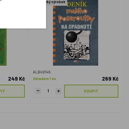
Český výrobek
ALB49146
249 Kč
269 Kč
Skladem 1 ks
PIT
KOUPIT