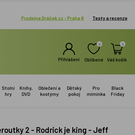
Prodejna Dráček.cz - Praha 8
Testy a recenze
0
0
Přihlášení
Oblíbené
Váš košík
Stolní
Knihy,
Oblečení a
Dětský
Pro
Black
hry
DVD
kostýmy
pokoj
miminka
Friday