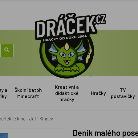
Kreativní a
ky a
Školní batoh
TV
didaktické
Hračky
říky
Minecraft
postavičky
hračky
drick je king - Jeff Kinney
Deník malého poseroutky 2 - Rodrick je king - Jeff