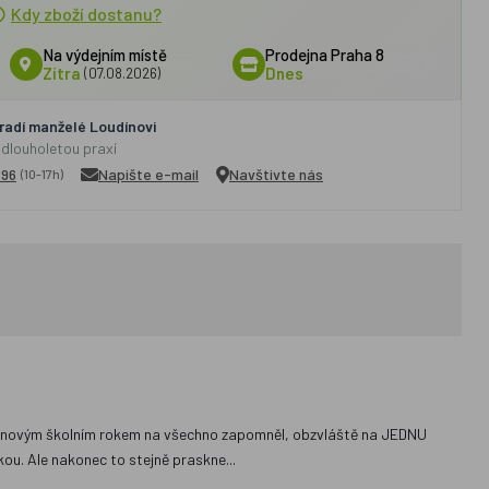
Kdy zboží dostanu?
Na výdejním místě
Prodejna Praha 8
Zítra
(07.08.2026)
Dnes
adí manželé Loudínovi
 dlouholetou praxí
296
Napište e-mail
Navštivte nás
(10-17h)
tka s novým školním rokem na všechno zapomněl, obzvláště na JEDNU
čkou. Ale nakonec to stejně praskne...