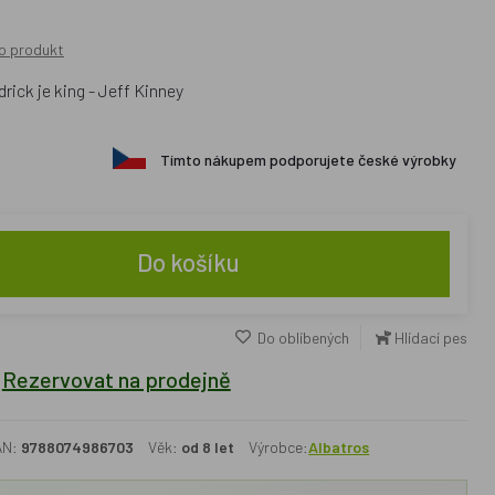
o produkt
rick je king - Jeff Kinney
Tímto nákupem podporujete české výrobky
Do košíku
Do oblíbených
Hlídací pes
Rezervovat na prodejně
AN:
9788074986703
Věk:
od 8 let
Výrobce:
Albatros