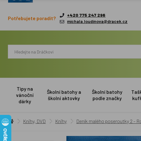
+420 775 247 296
Potřebujete poradit?
michala.loudinova@dracek.cz
Tipy na
Školní batohy a
Školní batohy
Taš
vánoční
školní aktovky
podle značky
kuf
dárky
Knihy, DVD
Knihy
Deník malého poseroutky 2 - Ro