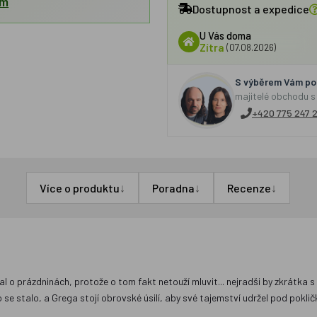
em
Dostupnost a expedice
U Vás doma
Zítra
(07.08.2026)
S výběrem Vám por
majitelé obchodu s
+420 775 247 
↓
↓
↓
Více o produktu
Poradna
Recenze
dělal o prázdninách, protože o tom fakt netouží mluvit... nejradši by zkrá
co se stalo, a Grega stojí obrovské úsilí, aby své tajemství udržel pod pokli