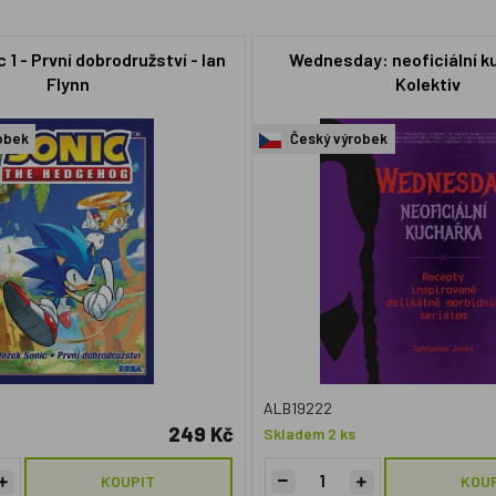
 1 - První dobrodružství - Ian
Wednesday: neoficiální k
Flynn
Kolektiv
obek
Český výrobek
ALB19222
249 Kč
Skladem 2 ks
KOUPIT
KOU