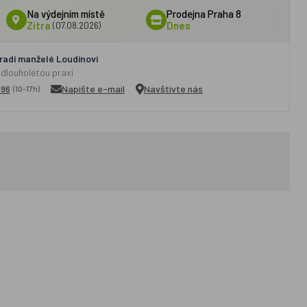
Na výdejním místě
Prodejna Praha 8
Zítra
(07.08.2026)
Dnes
adí manželé Loudínovi
 dlouholetou praxí
296
Napište e-mail
Navštivte nás
(10-17h)