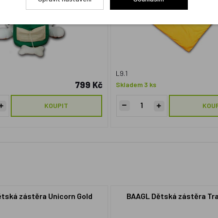
L9.1
799 Kč
Skladem 3 ks
KOUPIT
KOU
tská zástěra Unicorn Gold
BAAGL Dětská zástěra Tr