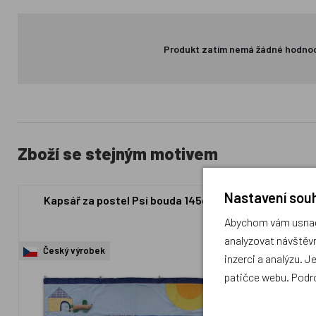
Produkt zatím nemá žádné hodno
Zboží se stejným motivem
Nastavení souh
Kapsář za postel Psí bouda 145cm
Box na h
Abychom vám usnadn
analyzovat návštěvn
Český výrobek
Český výr
inzerci a analýzu. J
patičce webu. Podr