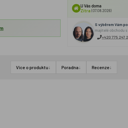
U Vás doma
Zítra
(07.08.2026)
S výběrem Vám por
em
majitelé obchodu s
+420 775 247 
↓
↓
↓
Více o produktu
Poradna
Recenze