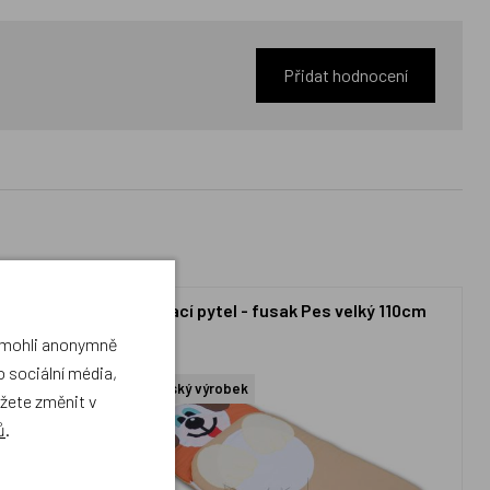
Přidat hodnocení
si
Spací pytel - fusak Pes velký 110cm
a mohli anonymně
 sociální média,
Český výrobek
ůžete změnit v
ů
.