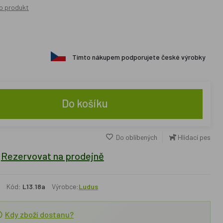
o produkt
Tímto nákupem podporujete české výrobky
Do košíku
Do oblíbených
Hlídací pes
Rezervovat na prodejně
Kód:
L13.18a
Výrobce:
Ludus
Kdy zboží dostanu?