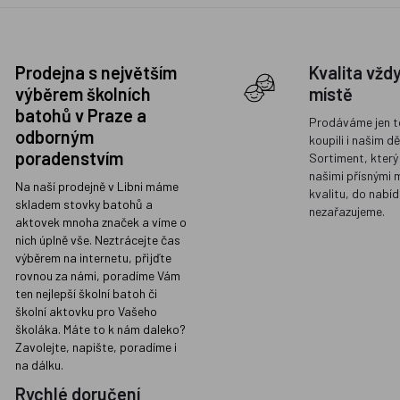
Prodejna s největším
Kvalita vžd
výběrem školních
místě
batohů v Praze a
Prodáváme jen t
odborným
koupili i našim d
poradenstvím
Sortiment, který
našimi přísnými 
Na naší prodejně v Libni máme
kvalitu, do nabíd
skladem stovky batohů a
nezařazujeme.
aktovek mnoha značek a víme o
nich úplně vše. Neztrácejte čas
výběrem na internetu, přijďte
rovnou za námi, poradíme Vám
ten nejlepší školní batoh či
školní aktovku pro Vašeho
školáka. Máte to k nám daleko?
Zavolejte, napište, poradíme i
na dálku.
Rychlé doručení