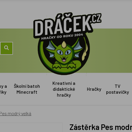
Kreativní a
ky a
Školní batoh
TV
didaktické
Hračky
říky
Minecraft
postavičky
hračky
Pes modrý velká
Zástěrka Pes modr