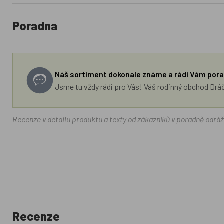
Poradna
Náš sortiment dokonale známe a rádi Vám pora
Jsme tu vždy rádi pro Vás! Váš rodinný obchod Drá
Recenze v detailu produktu a texty od zákazníků v poradně odrá
Recenze