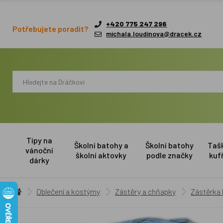
+420 775 247 296
Potřebujete poradit?
michala.loudinova@dracek.cz
Tipy na
Školní batohy a
Školní batohy
Taš
vánoční
školní aktovky
podle značky
kuf
dárky
Oblečení a kostýmy
Zástěry a chňapky
Zástěrka 