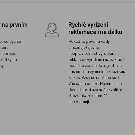
y na prvním
Rychlé vyřízení
reklamace i na dálku
o, co bychom
Pokud to povaha vady
ětem.
umožňuje (zjevná
 neprojde
neopravitelnost výrobku),
měřítky na
reklamaci vyřídíme i na základě
ky
pouhého zaslání fotografií na
náš email a vyměníme zboží kus
za kus. Vždy se snažíme šetřit
Váš čas a peníze. Můžeme si to
dovolit, protože naše kvalitní
zboží zákazníci téměř
nereklamují.