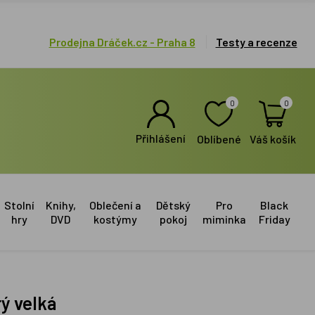
Prodejna Dráček.cz - Praha 8
Testy a recenze
0
0
Přihlášení
Oblíbené
Váš košík
Stolní
Knihy,
Oblečení a
Dětský
Pro
Black
hry
DVD
kostýmy
pokoj
miminka
Friday
ý velká