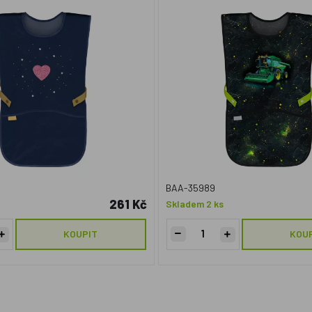
BAA-35989
261 Kč
Skladem 2 ks
KOUPIT
KOU