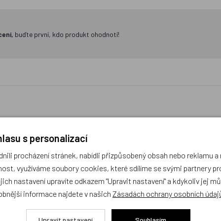
cení,
buďte první, kdo produkt ohodnotí!
lasu s personalizací
račky Pes bílohnědý světlý
Přehoz na postel P
ili procházení stránek, nabídli přizpůsobený obsah nebo reklamu 
ost, využíváme soubory cookies, které sdílíme se svými partnery pro
obek
Český výrobek
ejich nastavení upravíte odkazem "Upravit nastavení" a kdykoliv jej m
obnější informace najdete v našich
Zásadách ochrany osobních údaj
Upravit nastavení
Souhlasím