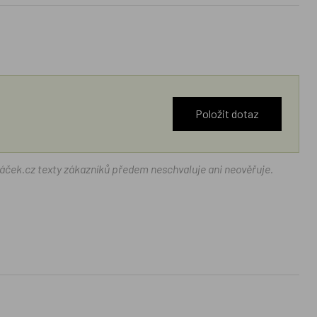
Položit dotaz
ráček.cz texty zákazníků předem neschvaluje ani neověřuje.