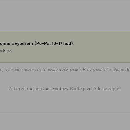
díme s výběrem (Po–Pá, 10–17 hod).
ček.cz
žejí výhradně názory a stanoviska zákazníků. Provozovatel e-shopu D
Zatím zde nejsou žádné dotazy. Buďte první, kdo se zeptá!