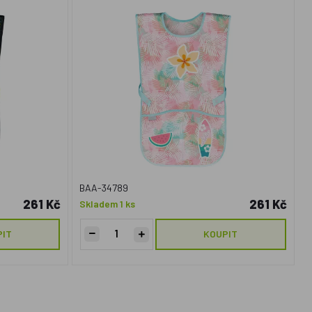
BAA-34789
261 Kč
261 Kč
Skladem 1 ks
PIT
KOUPIT