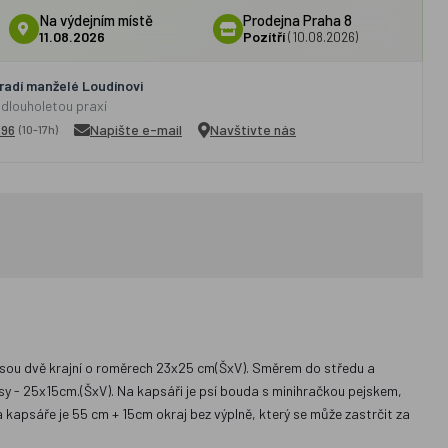
Na výdejním místě
Prodejna Praha 8
11.08.2026
Pozítří
(10.08.2026)
adí manželé Loudínovi
 dlouholetou praxí
296
Napište e-mail
Navštivte nás
(10-17h)
 jsou dvě krajní o roměrech 23x25 cm(ŠxV). Směrem do středu a
y - 25x15cm.(ŠxV). Na kapsáři je psí bouda s minihračkou pejskem,
kapsáře je 55 cm + 15cm okraj bez výplně, který se může zastrčit za