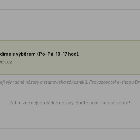
díme s výběrem (Po–Pá, 10–17 hod).
ček.cz
žejí výhradně názory a stanoviska zákazníků. Provozovatel e-shopu D
Zatím zde nejsou žádné dotazy. Buďte první, kdo se zeptá!