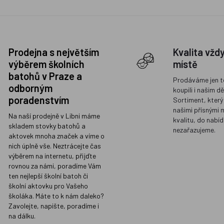
Prodejna s největším
Kvalita vžd
výběrem školních
místě
batohů v Praze a
Prodáváme jen t
odborným
koupili i našim d
poradenstvím
Sortiment, který
našimi přísnými 
Na naší prodejně v Libni máme
kvalitu, do nabíd
skladem stovky batohů a
nezařazujeme.
aktovek mnoha značek a víme o
nich úplně vše. Neztrácejte čas
výběrem na internetu, přijďte
rovnou za námi, poradíme Vám
ten nejlepší školní batoh či
školní aktovku pro Vašeho
školáka. Máte to k nám daleko?
Zavolejte, napište, poradíme i
na dálku.