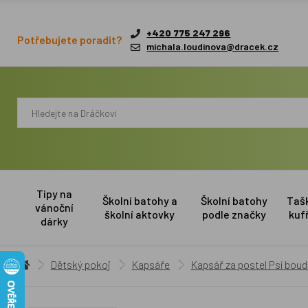
+420 775 247 296
Potřebujete poradit?
michala.loudinova@dracek.cz
Tipy na
Školní batohy a
Školní batohy
Taš
vánoční
školní aktovky
podle značky
kuf
dárky
Dětský pokoj
Kapsáře
Kapsář za postel Psí bo