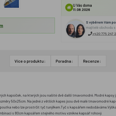
U Vás doma
11.08.2026
S výběrem Vám por
em
majitelé obchodu s
+420 775 247 
↓
↓
↓
Více o produktu
Poradna
Recenze
drých kapsiček, na kterých jsou našité dvě další tmavomodré. Modré kapsy
rozměry 50x25cm. Na jedné z větších kapes jsou dvě malé tmavomodré kaps
 poutka nebo lze prostrčit tyč tunýlkem.Tyč s kapsářem nedodáváme.Výška 
 kombinaci s 80cm kapsářem stejného motivu vznikne kapsář rohový.