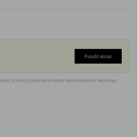
Položit dotaz
ráček.cz texty zákazníků předem neschvaluje ani neověřuje.