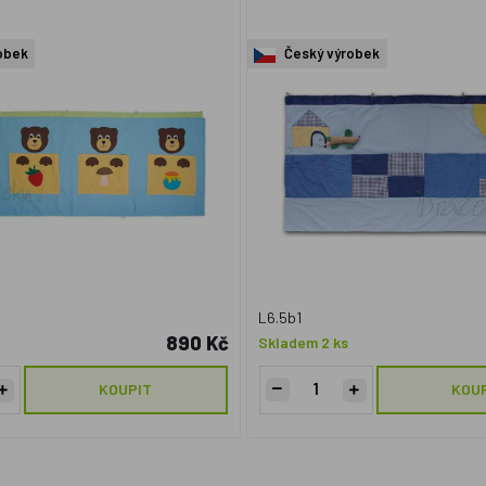
obek
Český výrobek
L6.5b1
890 Kč
Skladem 2 ks
KOUPIT
KOU