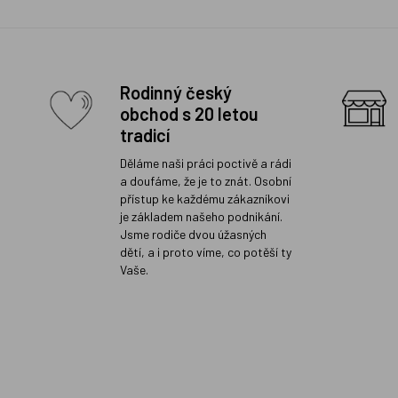
Rodinný český
obchod s 20 letou
tradicí
Děláme naši práci poctivě a rádi
a doufáme, že je to znát. Osobní
přístup ke každému zákazníkovi
je základem našeho podnikání.
Jsme rodiče dvou úžasných
dětí, a i proto víme, co potěší ty
Vaše.