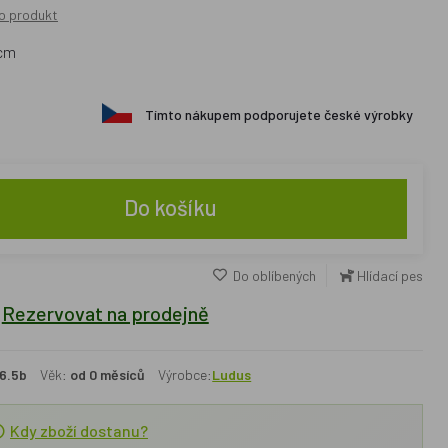
o produkt
0cm
Tímto nákupem podporujete české výrobky
Do košíku
Do oblíbených
Hlídací pes
Rezervovat na prodejně
6.5b
Věk:
od 0 měsíců
Výrobce:
Ludus
Kdy zboží dostanu?