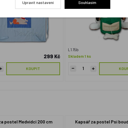
Upravit nastavení
Souhlasím
L1.15b
299 Kč
Skladem 1 ks
KOUPIT
KOU
za postel Medvídci 200 cm
Kapsář za postel Psí bo