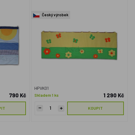
Český výrobek
HPVK01
790 Kč
1 290 Kč
Skladem 1 ks
PIT
KOUPIT