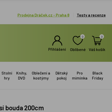
Prodejna Dráček.cz - Praha 8
Testy a recenze
0
0
Přihlášení
Oblíbené
Váš košík
Stolní
Knihy,
Oblečení a
Dětský
Pro
Black
hry
DVD
kostýmy
pokoj
miminka
Friday
 Psí bouda 200cm