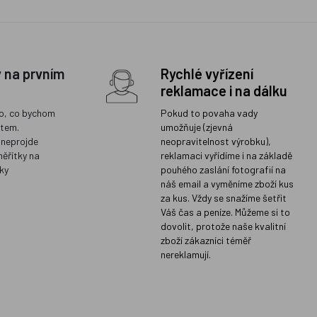
y na prvním
Rychlé vyřízení
reklamace i na dálku
o, co bychom
Pokud to povaha vady
ětem.
umožňuje (zjevná
 neprojde
neopravitelnost výrobku),
měřítky na
reklamaci vyřídíme i na základě
ky
pouhého zaslání fotografií na
náš email a vyměníme zboží kus
za kus. Vždy se snažíme šetřit
Váš čas a peníze. Můžeme si to
dovolit, protože naše kvalitní
zboží zákazníci téměř
nereklamují.