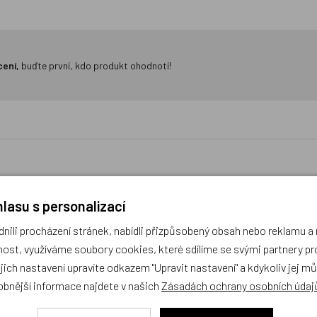
cení,
buďte první, kdo produkt ohodnotí!
lasu s personalizací
ěrka Pes modrý velká
Box na hračky Pes bílohně
ili procházení stránek, nabídli přizpůsobený obsah nebo reklamu 
ost, využíváme soubory cookies, které sdílíme se svými partnery pro
ejich nastavení upravíte odkazem "Upravit nastavení" a kdykoliv jej m
obek
Český výrobek
obnější informace najdete v našich
Zásadách ochrany osobních údaj