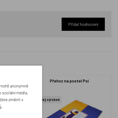
Přidat hodnocení
dý světlý
Přehoz na postel Psi
a mohli anonymně
 sociální média,
ůžete změnit v
Český výrobek
ů
.