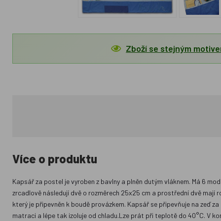
Zboží se stejným motiv
Více o produktu
Kapsář za postel je vyroben z bavlny a plněn dutým vláknem. Má 6 mo
zrcadlově následují dvě o rozměrech 25x25 cm a prostřední dvě mají 
který je připevněn k boudě provázkem. Kapsář se připevňuje na zeď za
matraci a lépe tak izoluje od chladu.Lze prát při teplotě do 40°C. V