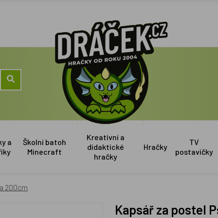
Kreativní a
ky a
Školní batoh
TV
didaktické
Hračky
říky
Minecraft
postavičky
hračky
uda 200cm
Kapsář za postel