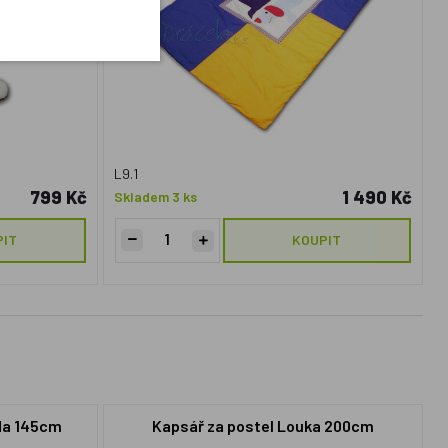
L9.1
799 Kč
1 490 Kč
Skladem 3 ks
PIT
KOUPIT
uda 145cm
Kapsář za postel Louka 200cm