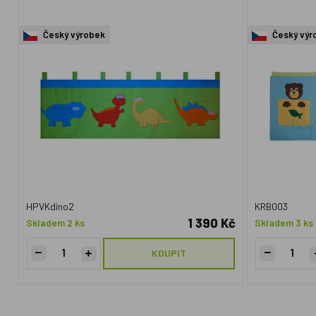
Český výrobek
Český výr
HPVKdino2
KRB003
1 390 Kč
Skladem 2 ks
Skladem 3 ks
KOUPIT