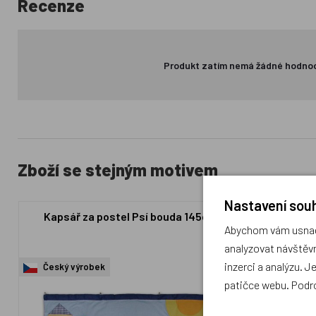
Recenze
Produkt zatím nemá žádné hodno
Zboží se stejným motivem
Nastavení souh
Kapsář za postel Psí bouda 145cm
Zást
Abychom vám usnadn
analyzovat návštěvn
inzerci a analýzu. J
Český výrobek
Český výr
patičce webu. Podr