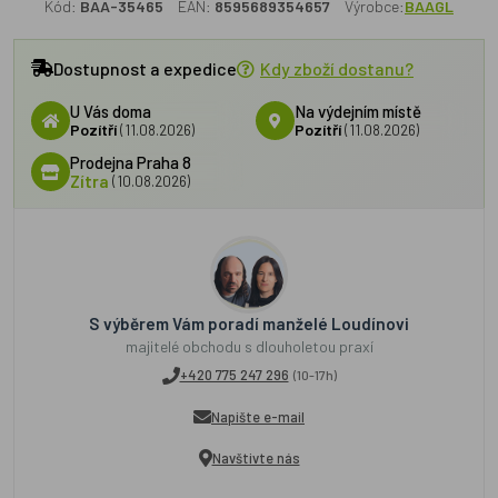
Kód:
BAA-35465
EAN:
8595689354657
Výrobce:
BAAGL
Dostupnost a expedice
Kdy zboží dostanu?
U Vás doma
Na výdejním místě
Pozítří
(11.08.2026)
Pozítří
(11.08.2026)
Prodejna Praha 8
Zítra
(10.08.2026)
S výběrem Vám poradí manželé Loudínovi
majitelé obchodu s dlouholetou praxí
+420 775 247 296
(10-17h)
Napište e-mail
Navštivte nás