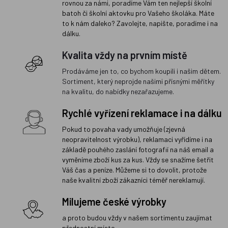
rovnou za námi, poradíme Vám ten nejlepší školní
batoh či školní aktovku pro Vašeho školáka. Máte
to k nám daleko? Zavolejte, napište, poradíme i na
dálku.
Kvalita vždy na prvním místě
Prodáváme jen to, co bychom koupili i našim dětem.
Sortiment, který neprojde našimi přísnými měřítky
na kvalitu, do nabídky nezařazujeme.
Rychlé vyřízení reklamace i na dálku
Pokud to povaha vady umožňuje (zjevná
neopravitelnost výrobku), reklamaci vyřídíme i na
základě pouhého zaslání fotografií na náš email a
vyměníme zboží kus za kus. Vždy se snažíme šetřit
Váš čas a peníze. Můžeme si to dovolit, protože
naše kvalitní zboží zákazníci téměř nereklamují.
Milujeme české výrobky
a proto budou vždy v našem sortimentu zaujímat
přednostní místo