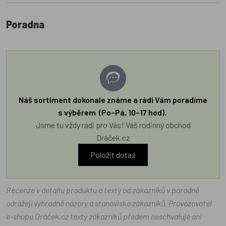
Poradna
Náš sortiment dokonale známe a rádi Vám poradíme
s výběrem (Po–Pá, 10–17 hod).
Jsme tu vždy rádi pro Vás! Váš rodinný obchod
Dráček.cz
Položit dotaz
Recenze v detailu produktu a texty od zákazníků v poradně
odrážejí výhradně názory a stanoviska zákazníků. Provozovatel
e-shopu Dráček.cz texty zákazníků předem neschvaluje ani