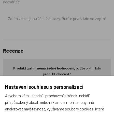
neověřuje.
Zatím zde nejsou žádné dotazy. Buďte první, kdo se zeptá!
Recenze
Produkt zatím nemá žádné hodnocení,
buďte první, kdo
produkt ohodnotí!
Nastavení souhlasu s personalizací
Přidat hodnocení
Abychom vám usnadnili procházení stránek, nabídli
přizpůsobený obsah nebo reklamu a mohli anonymně
analyzovat návštěvnost, využíváme soubory cookies, které