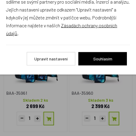
sdílíme se svými partnery pro sociální média, inzerci a analýzu.
Jejich nastavení upravíte odkazem "Upravit nastavení" a
Zboží se stejným motivem
kdykoliv jej můžete změnit v patičce webu. Podrobnější
informace najdete v našich
Zásadách ochrany osobních
BAAGL SET 5 Zippy Hokej:
BAAGL SET 3 Zippy Hokej:
údajů
.
aktovka, penál, sáček,
aktovka, penál, sáček
zástěra, peněženka
Doprava zdarma
Doprava zdarma
Upravit nastavení
Souhlasím
BAA-35961
BAA-35960
Skladem 2 ks
Skladem 3 ks
2 699 Kč
2 399 Kč