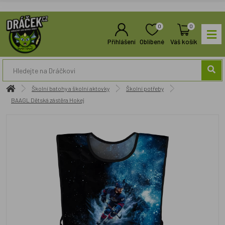
0
0
Přihlášení
Oblíbené
Váš košík
Školní batohy a školní aktovky
Školní potřeby
BAAGL Dětská zástěra Hokej