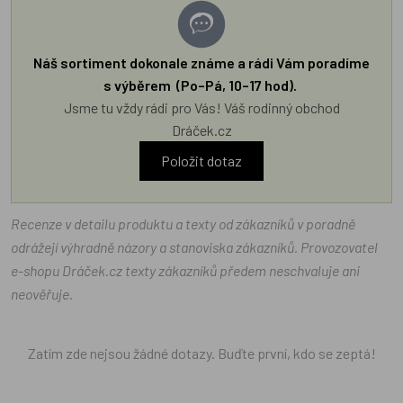
Náš sortiment dokonale známe a rádi Vám poradíme
s výběrem (Po–Pá, 10–17 hod).
Jsme tu vždy rádi pro Vás! Váš rodinný obchod
Dráček.cz
Položit dotaz
Recenze v detailu produktu a texty od zákazníků v poradně
odrážejí výhradně názory a stanoviska zákazníků. Provozovatel
e-shopu Dráček.cz texty zákazníků předem neschvaluje ani
neověřuje.
Zatím zde nejsou žádné dotazy. Buďte první, kdo se zeptá!