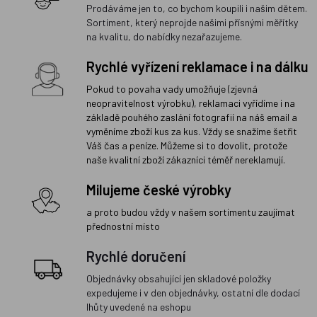
Prodáváme jen to, co bychom koupili i našim dětem.
Sortiment, který neprojde našimi přísnými měřítky
na kvalitu, do nabídky nezařazujeme.
Rychlé vyřízení reklamace i na dálku
Pokud to povaha vady umožňuje (zjevná
neopravitelnost výrobku), reklamaci vyřídíme i na
základě pouhého zaslání fotografií na náš email a
vyměníme zboží kus za kus. Vždy se snažíme šetřit
Váš čas a peníze. Můžeme si to dovolit, protože
naše kvalitní zboží zákazníci téměř nereklamují.
Milujeme české výrobky
a proto budou vždy v našem sortimentu zaujímat
přednostní místo
Rychlé doručení
Objednávky obsahující jen skladové položky
expedujeme i v den objednávky, ostatní dle dodací
lhůty uvedené na eshopu