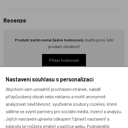
Recenze
Produkt zatím nemá žádné hodnocení,
buďte první, kdo
produkt ohodnotí!
Přidat hodnocení
Nastavení souhlasu s personalizací
Abychom vám usnadnili procházení stránek, nabídli
přizpůsobený obsah nebo reklamu a mohli anonymně
Zboží se stejným motivem
analyzovat návštěvnost, využíváme soubory cookies, které
sdílíme se svými partnery pro sociální média, inzerci a analýzu.
Jejich nastavení upravíte odkazem "Upravit nastavení" a
BAAGL SET 5 Zippy Draci:
BAAGL SET 3 Zippy Draci:
kdykoliv jej můžete změnit v patičce webu. Podrobnější
aktovka, penál, sáček,
aktovka, penál, sáček