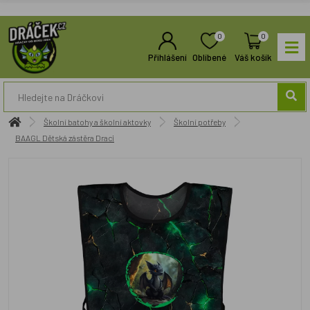
0
0
Přihlášení
Oblíbené
Váš košík
Školní batohy a školní aktovky
Školní potřeby
BAAGL Dětská zástěra Draci