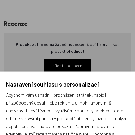
Recenze
Produkt zatím nemá žádné hodnocení,
buďte první, kdo
produkt ohodnotí!
Přidat hodnocení
Nastavení souhlasu s personalizací
Abychom vám usnadnili procházení stránek, nabídli
přizpůsobený obsah nebo reklamu a mohli anonymně
Zboží se stejným motivem
analyzovat návštěvnost, využíváme soubory cookies, které
sdílíme se svými partnery pro sociální média, inzerci a analýzu.
Jejich nastavení upravíte odkazem "Upravit nastavení" a
Kapsář za postel Psí bouda
Zástěrka Pes modrý velká
kdykoliv jej můžete změnit v patičce webu. Podrobnější