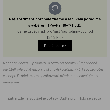
Náš sortiment dokonale známe a rádi Vám poradíme
s výběrem (Po–Pá, 10–17 hod).
Jsme tu vždy rádi pro Vás! Váš rodinný obchod
Dráček.cz
Položit dotaz
Recenze v detailu produktu a texty od zákazníků v poradně
odrážejí výhradně názory a stanoviska zákazníků. Provozovatel
e-shopu Dráček.cz texty zákazníků předem neschvaluje ani
neověřuje.
Zatím zde nejsou žádné dotazy. Buďte první, kdo se zeptá!