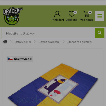
0
0
Přihlášení
Oblíbené
Váš košík
Dětský pokoj
Dětské povlečení
Přehoz na postel Psi
Český výrobek