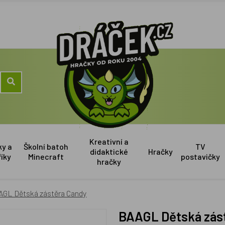
Kreativní a
ky a
Školní batoh
TV
didaktické
Hračky
říky
Minecraft
postavičky
hračky
AGL Dětská zástěra Candy
BAAGL Dětská zás