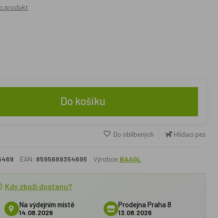
o produkt
Do košíku
Do oblíbených
Hlídací pes
5469
EAN:
8595689354695
Výrobce:
BAAGL
Kdy zboží dostanu?
Na výdejním místě
Prodejna Praha 8
14.08.2026
13.08.2026