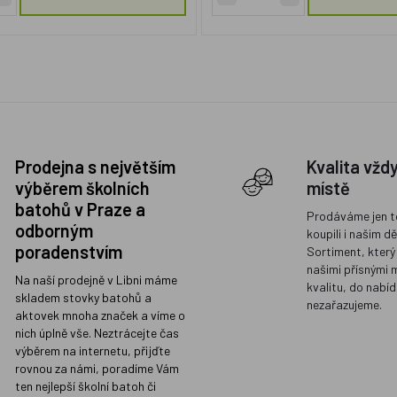
Prodejna s největším
Kvalita vžd
výběrem školních
místě
batohů v Praze a
Prodáváme jen t
odborným
koupili i našim d
poradenstvím
Sortiment, který
našimi přísnými 
Na naší prodejně v Libni máme
kvalitu, do nabíd
skladem stovky batohů a
nezařazujeme.
aktovek mnoha značek a víme o
nich úplně vše. Neztrácejte čas
výběrem na internetu, přijďte
rovnou za námi, poradíme Vám
ten nejlepší školní batoh či