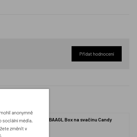
Přidat hodnocení
a mohli anonymně
ík Candy s
BAAGL Box na svačinu Candy
 sociální média,
ůžete změnit v
ů
.