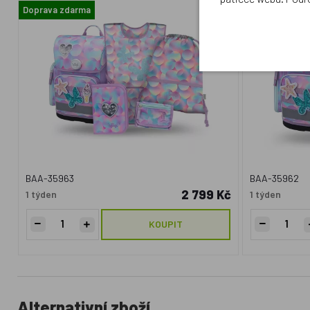
Doprava zdarma
Doprava zdar
BAA-35963
BAA-35962
2 799 Kč
1 týden
1 týden
KOUPIT
Alternativní zboží