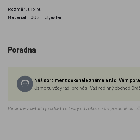
Rozměr
: 61 x 36
Materiál
: 100% Polyester
Poradna
Náš sortiment dokonale známe a rádi Vám pora
Jsme tu vždy rádi pro Vás! Váš rodinný obchod Drá
Recenze v detailu produktu a texty od zákazníků v poradně odrá