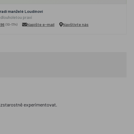
adí manželé Loudínovi
 dlouholetou praxí
296
Napište e-mail
Navštivte nás
(10-17h)
bezstarostně experimentovat.