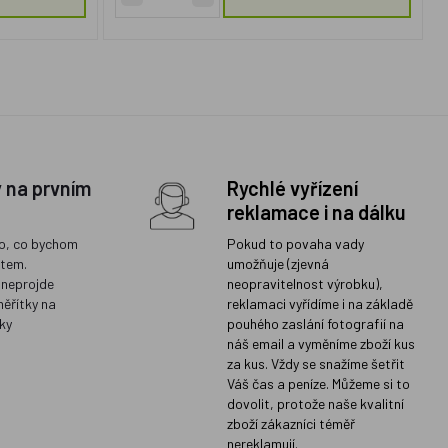
y na prvním
Rychlé vyřízení
reklamace i na dálku
o, co bychom
Pokud to povaha vady
ětem.
umožňuje (zjevná
 neprojde
neopravitelnost výrobku),
měřítky na
reklamaci vyřídíme i na základě
ky
pouhého zaslání fotografií na
náš email a vyměníme zboží kus
za kus. Vždy se snažíme šetřit
Váš čas a peníze. Můžeme si to
dovolit, protože naše kvalitní
zboží zákazníci téměř
nereklamují.