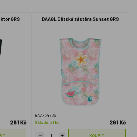
aktor GRS
BAAGL Dětská zástěra Sunset GRS
BAA-34789
261 Kč
261 Kč
Skladem 1 ks
PIT
KOUPIT