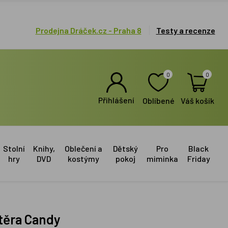
Prodejna Dráček.cz - Praha 8
Testy a recenze
0
0
Přihlášení
Oblíbené
Váš košík
Stolní
Knihy,
Oblečení a
Dětský
Pro
Black
hry
DVD
kostýmy
pokoj
miminka
Friday
těra Candy