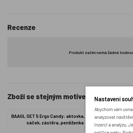
Recenze
Produkt zatím nemá žádné hodno
Zboží se stejným motivem
Nastavení souh
Abychom vám usnadn
BAAGL SET 5 Ergo Candy: aktovka, penál,
BAAGL SET 3
analyzovat návštěvn
sáček, zástěra, peněženka
inzerci a analýzu. J
patičce webu. Podr