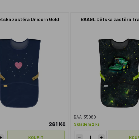
tská zástěra Unicorn Gold
BAAGL Dětská zástěra Tr
BAA-35989
261 Kč
Skladem 2 ks
KOUPIT
KOU