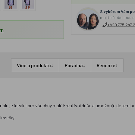
S výběrem Vám por
majitelé obchodu s
+420 775 247 
em
↓
↓
↓
Více o produktu
Poradna
Recenze
iálu je ideální pro všechny malé kreativní duše a umožňuje dětem 
 kroužky.