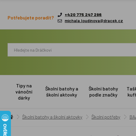
+420 775 247 296
Potřebujete poradit?
michala.loudinova@dracek.cz
Tipy na
Školní batohy a
Školní batohy
Taš
vánoční
školní aktovky
podle značky
kuf
dárky
Školní batohy a školní aktovky
Školní potřeby
BA