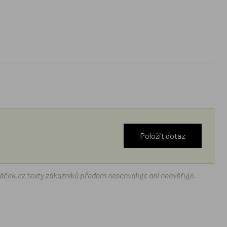
Položit dotaz
ráček.cz texty zákazníků předem neschvaluje ani neověřuje.