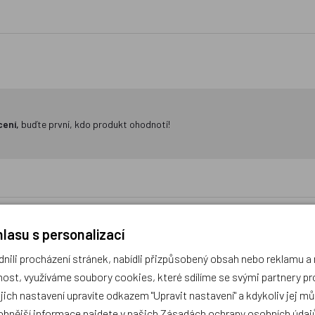
cení,
buďte první, kdo produkt ohodnotí!
lasu s personalizací
ili procházení stránek, nabídli přizpůsobený obsah nebo reklamu 
 Ergo Candy: aktovka, penál,
BAAGL Skládací školní kufř
ost, využíváme soubory cookies, které sdílíme se svými partnery pro
sáček
kováním
ejich nastavení upravíte odkazem "Upravit nastavení" a kdykoliv jej m
obnější informace najdete v našich
Zásadách ochrany osobních údaj