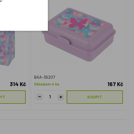
BAA-36207
314 Kč
167 Kč
Skladem 4 ks
PIT
KOUPIT