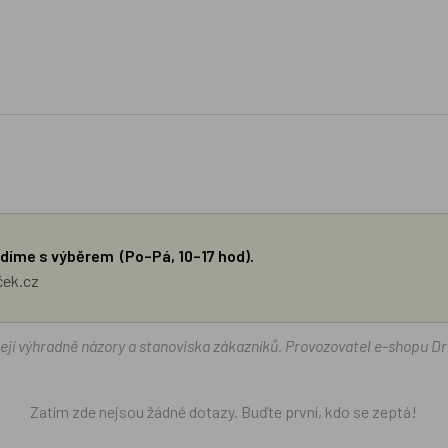
díme s výběrem (Po–Pá, 10–17 hod).
ček.cz
žejí výhradně názory a stanoviska zákazníků. Provozovatel e-shopu D
Zatím zde nejsou žádné dotazy. Buďte první, kdo se zeptá!