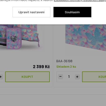
ma
NOVINKA
Upravit nastavení
Souhlasím
BAA-36198
2 399 Kč
Skladem 2 ks
KOUPIT
KOU