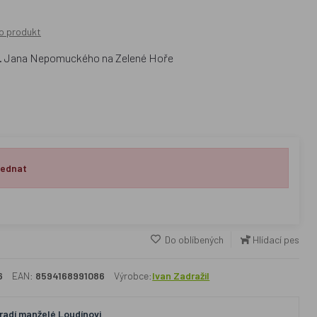
o produkt
sv. Jana Nepomuckého na Zelené Hoře
jednat
Do oblíbených
Hlídací pes
6
EAN:
8594168991086
Výrobce:
Ivan Zadražil
adí manželé Loudínovi