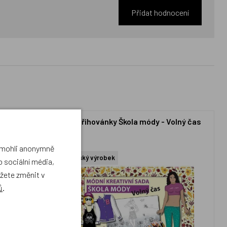
Přidat hodnocení
a Julie
Vystřihovánky Škola módy - Volný čas
a mohli anonymně
Český výrobek
 sociální média,
ůžete změnit v
ů
.