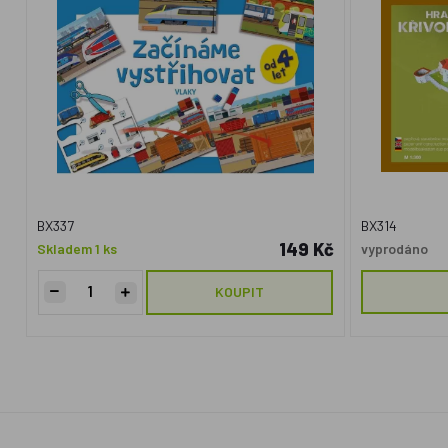
BX337
BX314
149 Kč
Skladem 1 ks
vyprodáno
KOUPIT