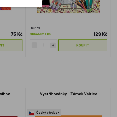
BX278
75 Kč
129 Kč
Skladem 1 ks
PIT
KOUPIT
Švihov
Vystřihovánky - Zámek Valtice
Český výrobek