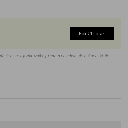
Položit dotaz
ráček.cz texty zákazníků předem neschvaluje ani neověřuje.