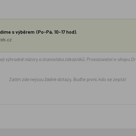
díme s výběrem (Po–Pá, 10–17 hod).
ček.cz
žejí výhradně názory a stanoviska zákazníků. Provozovatel e-shopu D
Zatím zde nejsou žádné dotazy. Buďte první, kdo se zeptá!