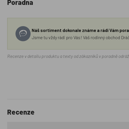
Poradna
Náš sortiment dokonale známe a rádi Vám pora
Jsme tu vždy rádi pro Vás! Váš rodinný obchod Drá
Recenze v detailu produktu a texty od zákazníků v poradně odrá
Recenze