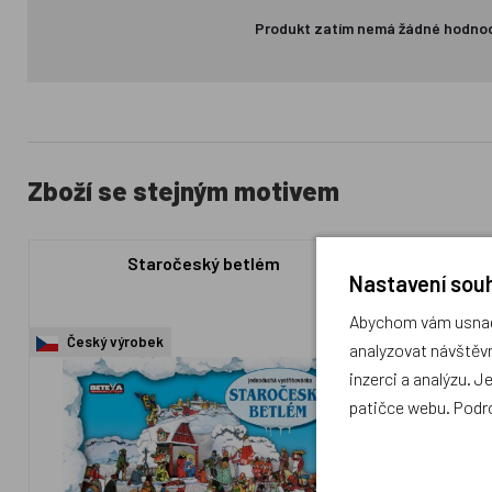
Produkt zatím nemá žádné hodno
Zboží se stejným motivem
Staročeský betlém
Vystřihov
Nastavení souh
Abychom vám usnadn
Český výrobek
Český výr
analyzovat návštěvn
inzerci a analýzu. J
patičce webu. Podr