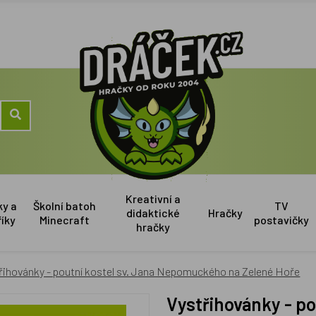
Kreativní a
ky a
Školní batoh
TV
didaktické
Hračky
říky
Minecraft
postavičky
hračky
řihovánky - poutní kostel sv. Jana Nepomuckého na Zelené Hoře
Vystřihovánky - poutní kostel sv. Jana Nepomuckého