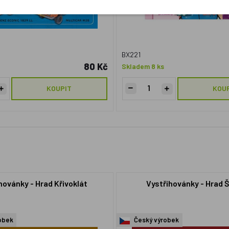
BX221
80 Kč
Skladem 8 ks
KOUPIT
KOU
hovánky - Hrad Křivoklát
Vystřihovánky - Hrad 
obek
Český výrobek