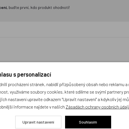
cení,
buďte první, kdo produkt ohodnotí!
ánky - Vozidla Technických
Vystřihovánky Princezn
lasu s personalizací
Služeb
ili procházení stránek, nabídli přizpůsobený obsah nebo reklamu 
obek
Český výrobek
ost, využíváme soubory cookies, které sdílíme se svými partnery pro
ejich nastavení upravíte odkazem "Upravit nastavení" a kdykoliv jej m
obnější informace najdete v našich
Zásadách ochrany osobních údaj
Upravit nastavení
Souhlasím