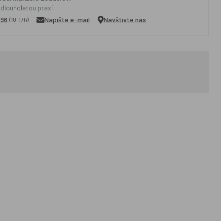
 dlouholetou praxí
296
Napište e-mail
Navštivte nás
(10-17h)