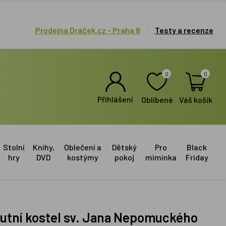
Prodejna Dráček.cz - Praha 8
Testy a recenze
0
0
Přihlášení
Oblíbené
Váš košík
Stolní
Knihy,
Oblečení a
Dětský
Pro
Black
hry
DVD
kostýmy
pokoj
miminka
Friday