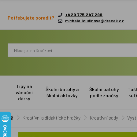
+420 775 247 296
Potřebujete poradit?
michala.loudinova@dracek.cz
Tipy na
Školní batohy a
Školní batohy
Taš
vánoční
školní aktovky
podle značky
kuf
dárky
Kreativní a didaktické hračky
Kreativní sady
Vyst