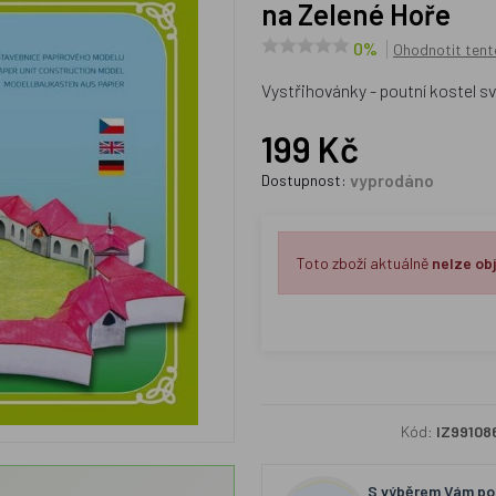
na Zelené Hoře
0%
Ohodnotit tent
Vystřihovánky - poutní kostel 
199 Kč
vyprodáno
Dostupnost:
Toto zboží aktuálně
nelze ob
Kód:
IZ99108
S výběrem Vám por