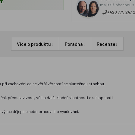
em
majitelé obchodu s
+420 775 247 
↓
↓
↓
Více o produktu
Poradna
Recenze
 při zachování co největší věrností se skutečnou stavbou.
tění, představivost, vůli a další kladné vlastnosti a schopnosti.
i výuce dějepisu nebo pracovního vyučování.