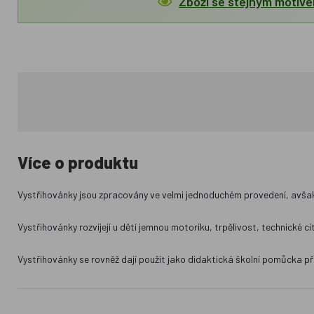
Zboží se stejným motiv
Více o produktu
Vystřihovánky jsou zpracovány ve velmi jednoduchém provedení, avšak
Vystřihovánky rozvíjejí u dětí jemnou motoriku, trpělivost, technické cí
Vystřihovánky se rovněž dají použít jako didaktická školní pomůcka př