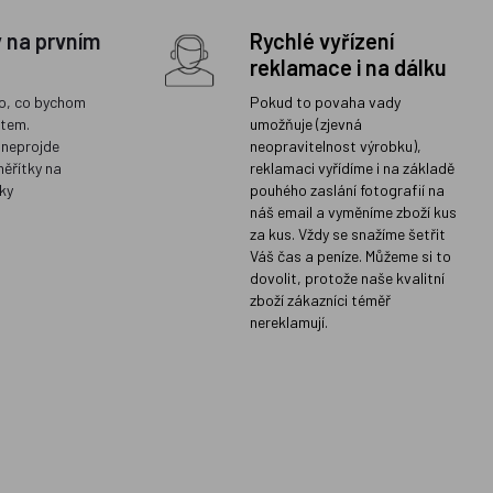
y na prvním
Rychlé vyřízení
reklamace i na dálku
o, co bychom
Pokud to povaha vady
ětem.
umožňuje (zjevná
 neprojde
neopravitelnost výrobku),
měřítky na
reklamaci vyřídíme i na základě
ky
pouhého zaslání fotografií na
náš email a vyměníme zboží kus
za kus. Vždy se snažíme šetřit
Váš čas a peníze. Můžeme si to
dovolit, protože naše kvalitní
zboží zákazníci téměř
nereklamují.