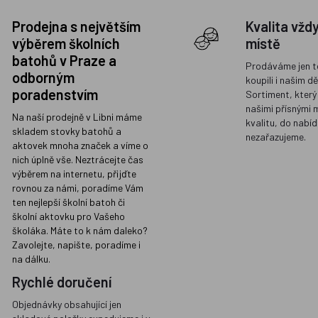
Prodejna s největším
Kvalita vžd
výběrem školních
místě
batohů v Praze a
Prodáváme jen t
odborným
koupili i našim d
poradenstvím
Sortiment, který
našimi přísnými 
Na naší prodejně v Libni máme
kvalitu, do nabíd
skladem stovky batohů a
nezařazujeme.
aktovek mnoha značek a víme o
nich úplně vše. Neztrácejte čas
výběrem na internetu, přijďte
rovnou za námi, poradíme Vám
ten nejlepší školní batoh či
školní aktovku pro Vašeho
školáka. Máte to k nám daleko?
Zavolejte, napište, poradíme i
na dálku.
Rychlé doručení
Objednávky obsahující jen