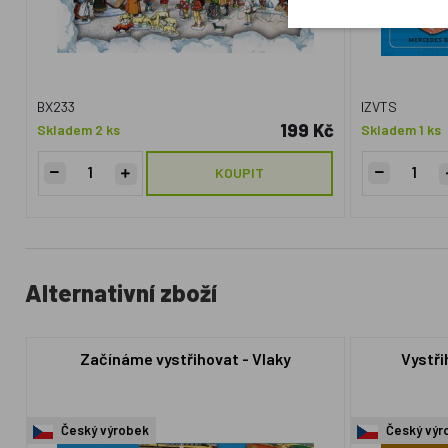
BX233
IZVTS
199 Kč
Skladem 2 ks
Skladem 1 ks
KOUPIT
Alternativní zboží
Začínáme vystřihovat - Vlaky
Vystři
Český výrobek
Český výr