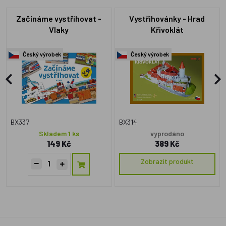
Začínáme vystřihovat -
Vystřihovánky - Hrad
Vlaky
Křivoklát
Český výrobek
Český výrobek
BX337
BX314
Skladem 1 ks
vyprodáno
149 Kč
389 Kč
Zobrazit produkt