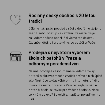
Rodinný český obchod s 20 letou
tradicí
Děláme naši práci poctivě a rádi a doufáme, že je to
znát. Osobní přístup ke každému zákazníkovi je
základem našeho podnikání. Jsme rodiče dvou
úžasných dětí, a i proto víme, co potěší ty Vaše.
Prodejna s největším výběrem
školních batohů v Praze a
odborným poradenstvím
Na naší prodejně v Libni máme skladem stovky
batohů a aktovek mnoha značek a víme o nich úplně
vše. Neztrácejte čas výběrem na internetu, přijďte
rovnou za námi, poradíme Vám ten nejlepší školní
batoh či školní aktovku pro Vašeho školáka. Máte
to k nám daleko? Zavolejte, napište, poradíme i na
dálku.