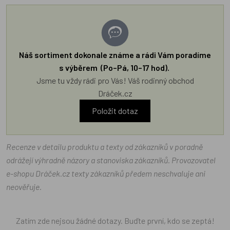
Náš sortiment dokonale známe a rádi Vám poradíme
s výběrem (Po–Pá, 10–17 hod).
Jsme tu vždy rádi pro Vás! Váš rodinný obchod
Dráček.cz
Položit dotaz
Recenze v detailu produktu a texty od zákazníků v poradně
odrážejí výhradně názory a stanoviska zákazníků. Provozovatel
e-shopu Dráček.cz texty zákazníků předem neschvaluje ani
neověřuje.
Zatím zde nejsou žádné dotazy. Buďte první, kdo se zeptá!