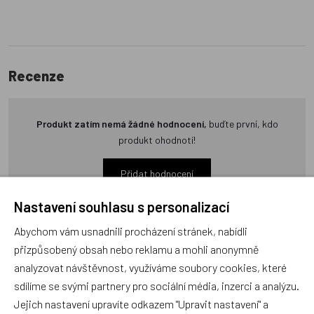
Recenze
Produkt zatím nemá žádné hodnocení,
buďte první, kdo
produkt ohodnotí!
Přidat hodnocení
Nastavení souhlasu s personalizací
Abychom vám usnadnili procházení stránek, nabídli
přizpůsobený obsah nebo reklamu a mohli anonymně
analyzovat návštěvnost, využíváme soubory cookies, které
Zboží se stejným motivem
sdílíme se svými partnery pro sociální média, inzerci a analýzu.
Jejich nastavení upravíte odkazem "Upravit nastavení" a