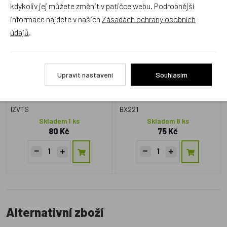
Vystřihovánky - Vozidla
Vystřihovánky Princezna
kdykoliv jej můžete změnit v patičce webu. Podrobnější
Technických Služeb
Julie
informace najdete v našich
Zásadách ochrany osobních
údajů
.
Český výrobek
Český výrobek
Upravit nastavení
Souhlasím
IZVTS
BX221
Skladem 1 ks
Skladem 8 ks
80 Kč
75 Kč
Alternativní zboží