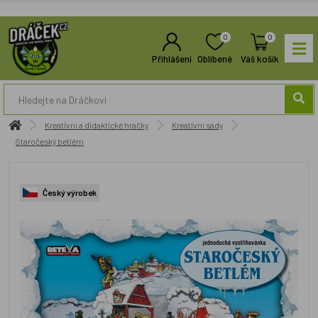
0
0
Přihlášení
Oblíbené
Váš košík
Kreativní a didaktické hračky
Kreativní sady
Staročeský betlém
Český výrobek