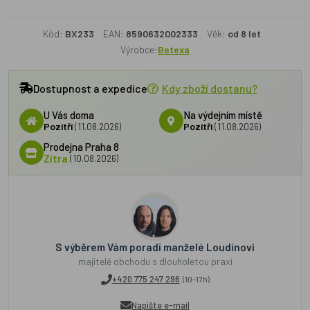
Kód:
BX233
EAN:
8590632002333
Věk:
od 8 let
Výrobce:
Betexa
Dostupnost a expedice
Kdy zboží dostanu?
U Vás doma
Na výdejním místě
Pozítří
(11.08.2026)
Pozítří
(11.08.2026)
Prodejna Praha 8
Zítra
(10.08.2026)
S výběrem Vám poradí manželé Loudínovi
majitelé obchodu s dlouholetou praxí
+420 775 247 296
(10-17h)
Napište e-mail