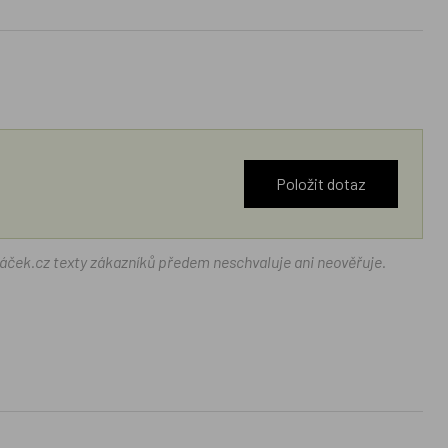
Položit dotaz
ráček.cz texty zákazníků předem neschvaluje ani neověřuje.