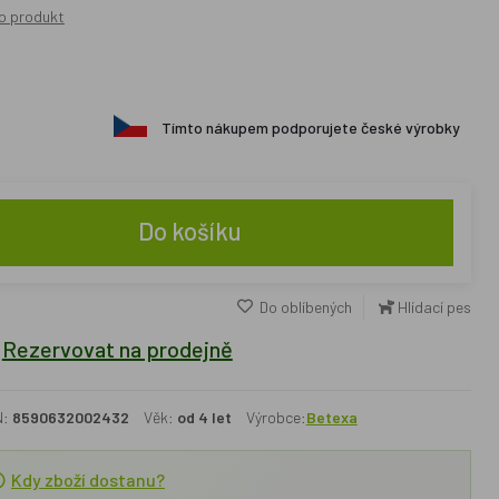
o produkt
Tímto nákupem podporujete české výrobky
Do košíku
Do oblíbených
Hlídací pes
Rezervovat na prodejně
N:
8590632002432
Věk:
od 4 let
Výrobce:
Betexa
Kdy zboží dostanu?