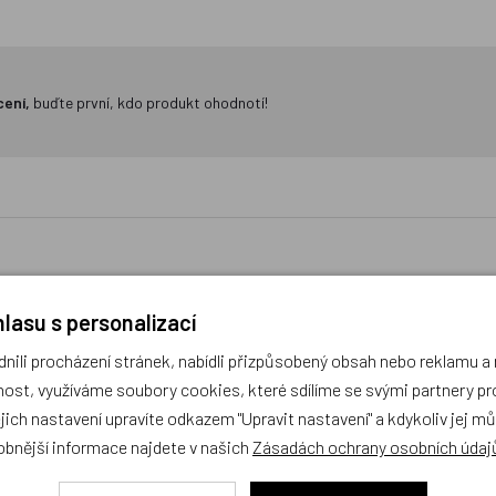
cení,
buďte první, kdo produkt ohodnotí!
lasu s personalizací
ánky - Vozidla Technických
Vystřihovánky Princezn
ili procházení stránek, nabídli přizpůsobený obsah nebo reklamu 
Služeb
ost, využíváme soubory cookies, které sdílíme se svými partnery pro
ejich nastavení upravíte odkazem "Upravit nastavení" a kdykoliv jej m
obek
Český výrobek
obnější informace najdete v našich
Zásadách ochrany osobních údaj