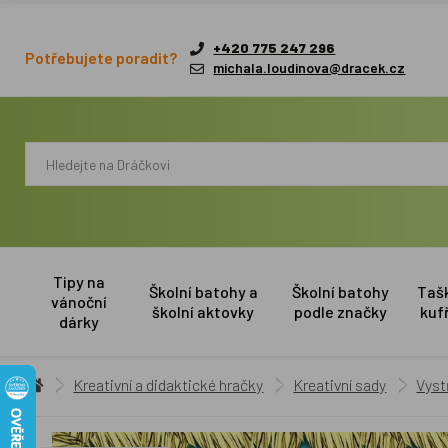
+420 775 247 296
Potřebujete poradit?
michala.loudinova@dracek.cz
Tipy na
Školní batohy a
Školní batohy
Taš
vánoční
školní aktovky
podle značky
kuf
dárky
Kreativní a didaktické hračky
Kreativní sady
Vyst