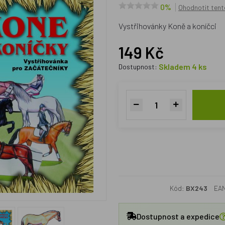
0%
Ohodnotit tent
Vystřihovánky Koně a koníčci
149 Kč
Skladem 4 ks
Dostupnost:
Kód:
BX243
EA
Dostupnost a expedice