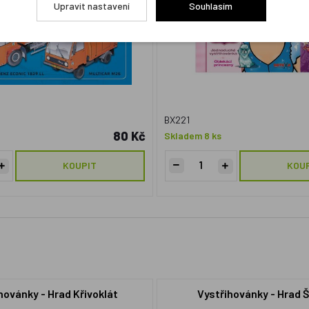
Upravit nastavení
Souhlasím
BX221
80 Kč
Skladem 8 ks
KOUPIT
KOU
hovánky - Hrad Křivoklát
Vystřihovánky - Hrad 