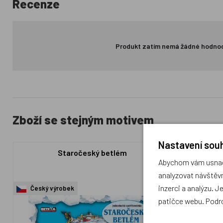
Recenze
Produkt zatím nemá žádné hodno
Zboží se stejným motivem
Nastavení souh
Staročeský betlém
Vystřihov
Abychom vám usnadn
analyzovat návštěvn
inzerci a analýzu. J
Český výrobek
Český výr
patičce webu. Podr