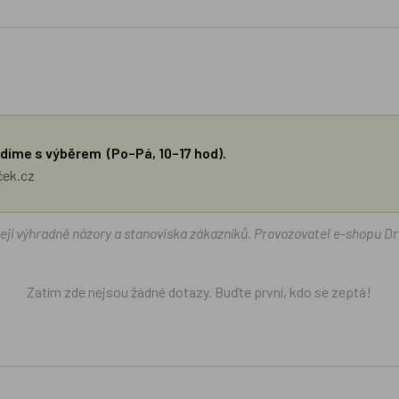
díme s výběrem (Po–Pá, 10–17 hod).
ček.cz
žejí výhradně názory a stanoviska zákazníků. Provozovatel e-shopu D
Zatím zde nejsou žádné dotazy. Buďte první, kdo se zeptá!