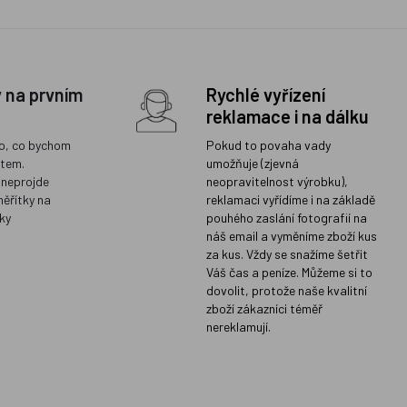
y na prvním
Rychlé vyřízení
reklamace i na dálku
o, co bychom
Pokud to povaha vady
ětem.
umožňuje (zjevná
 neprojde
neopravitelnost výrobku),
měřítky na
reklamaci vyřídíme i na základě
ky
pouhého zaslání fotografií na
náš email a vyměníme zboží kus
za kus. Vždy se snažíme šetřit
Váš čas a peníze. Můžeme si to
dovolit, protože naše kvalitní
zboží zákazníci téměř
nereklamují.