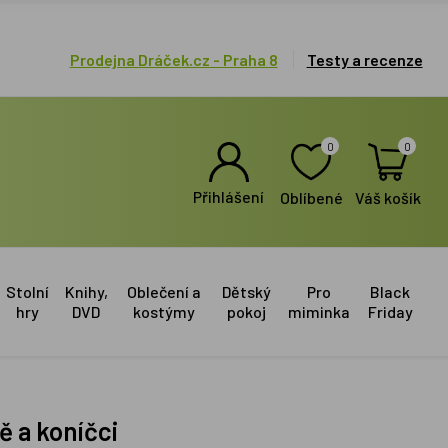
Prodejna Dráček.cz - Praha 8
Testy a recenze
0
0
Přihlášení
Oblíbené
Váš košík
Stolní
Knihy,
Oblečení a
Dětský
Pro
Black
hry
DVD
kostýmy
pokoj
miminka
Friday
ě a koníčci