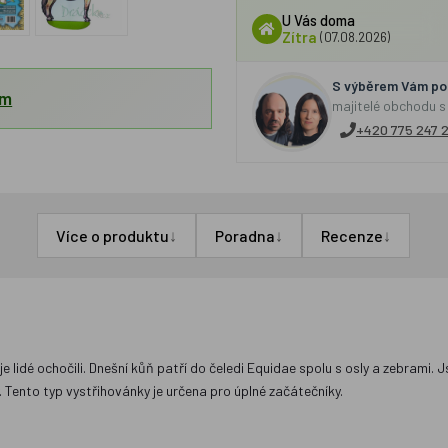
U Vás doma
Zítra
(07.08.2026)
S výběrem Vám por
em
majitelé obchodu s
+420 775 247 
↓
↓
↓
Více o produktu
Poradna
Recenze
i je lidé ochočili. Dnešní kůň patří do čeledi Equidae spolu s osly a zebrami.
. Tento typ vystřihovánky je určena pro úplné začátečníky.