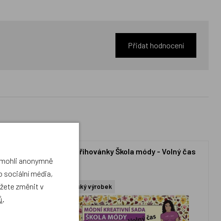
Přidat hodnocení
a Julie
Vystřihovánky Škola módy - Volný čas
a mohli anonymně
 sociální média,
ůžete změnit v
Český výrobek
ů
.