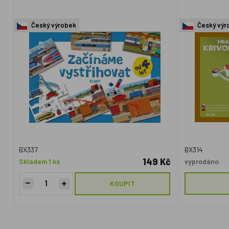
Český výrobek
Český výr
BX337
BX314
149 Kč
Skladem 1 ks
vyprodáno
KOUPIT