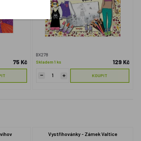
BX278
75 Kč
129 Kč
Skladem 1 ks
PIT
KOUPIT
Švihov
Vystřihovánky - Zámek Valtice