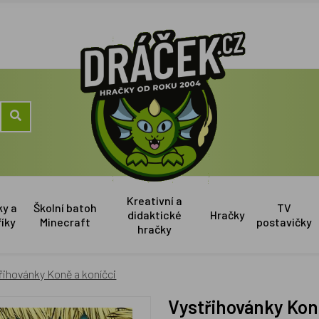
Kreativní a
ky a
Školní batoh
TV
didaktické
Hračky
říky
Minecraft
postavičky
hračky
řihovánky Koně a koníčci
Vystřihovánky Kon