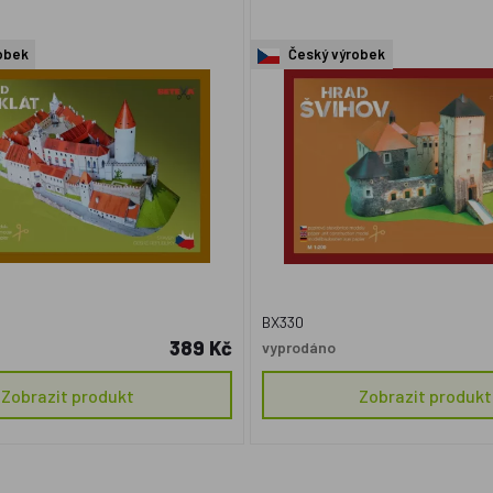
obek
Český výrobek
BX330
389 Kč
vyprodáno
Zobrazit produkt
Zobrazit produkt