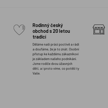
Rodinný český
obchod s 20 letou
tradicí
Děláme naši práci poctivě a rádi
a doufáme, že je to znát. Osobní
přístup ke každému zákazníkovi
je základem našeho podnikání.
Jsme rodiče dvou úžasných
dětí, a i proto víme, co potěší ty
Vaše.