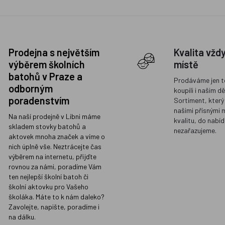
Prodejna s největším
Kvalita vžd
výběrem školních
místě
batohů v Praze a
Prodáváme jen t
odborným
koupili i našim d
poradenstvím
Sortiment, který
našimi přísnými 
Na naší prodejně v Libni máme
kvalitu, do nabíd
skladem stovky batohů a
nezařazujeme.
aktovek mnoha značek a víme o
nich úplně vše. Neztrácejte čas
výběrem na internetu, přijďte
rovnou za námi, poradíme Vám
ten nejlepší školní batoh či
školní aktovku pro Vašeho
školáka. Máte to k nám daleko?
Zavolejte, napište, poradíme i
na dálku.