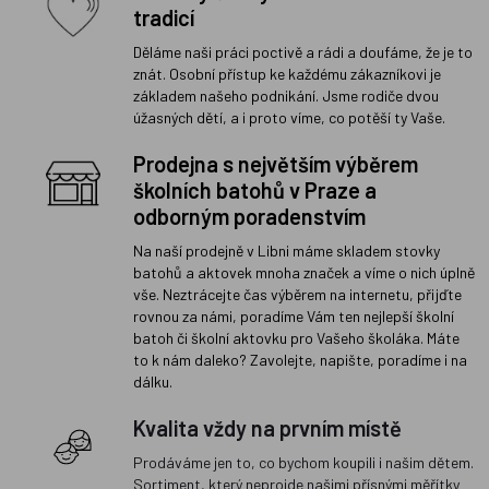
tradicí
Děláme naši práci poctivě a rádi a doufáme, že je to
znát. Osobní přístup ke každému zákazníkovi je
základem našeho podnikání. Jsme rodiče dvou
úžasných dětí, a i proto víme, co potěší ty Vaše.
Prodejna s největším výběrem
školních batohů v Praze a
odborným poradenstvím
Na naší prodejně v Libni máme skladem stovky
batohů a aktovek mnoha značek a víme o nich úplně
vše. Neztrácejte čas výběrem na internetu, přijďte
rovnou za námi, poradíme Vám ten nejlepší školní
batoh či školní aktovku pro Vašeho školáka. Máte
to k nám daleko? Zavolejte, napište, poradíme i na
dálku.
Kvalita vždy na prvním místě
Prodáváme jen to, co bychom koupili i našim dětem.
Sortiment, který neprojde našimi přísnými měřítky