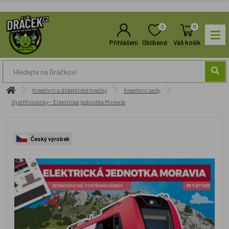
0
0
Přihlášení
Oblíbené
Váš košík
Kreativní a didaktické hračky
Kreativní sady
Vystřihovánky - Elektrická jednotka Moravia
Český výrobek