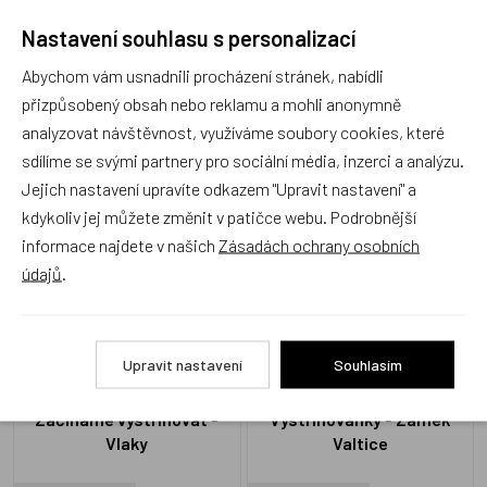
Nastavení souhlasu s personalizací
Recenze
Abychom vám usnadnili procházení stránek, nabídli
přizpůsobený obsah nebo reklamu a mohli anonymně
Produkt zatím nemá žádné hodnocení,
buďte první, kdo
analyzovat návštěvnost, využíváme soubory cookies, které
produkt ohodnotí!
sdílíme se svými partnery pro sociální média, inzerci a analýzu.
Jejich nastavení upravíte odkazem "Upravit nastavení" a
Přidat hodnocení
kdykoliv jej můžete změnit v patičce webu. Podrobnější
informace najdete v našich
Zásadách ochrany osobních
údajů
.
Zboží se stejným motivem
Upravit nastavení
Souhlasím
Začínáme vystřihovat -
Vystřihovánky - Zámek
Vlaky
Valtice