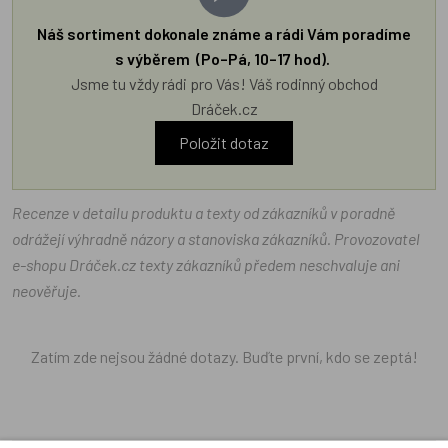
Náš sortiment dokonale známe a rádi Vám poradíme
s výběrem (Po–Pá, 10–17 hod).
Jsme tu vždy rádi pro Vás! Váš rodinný obchod
Dráček.cz
Položit dotaz
Recenze v detailu produktu a texty od zákazníků v poradně
odrážejí výhradně názory a stanoviska zákazníků. Provozovatel
e-shopu Dráček.cz texty zákazníků předem neschvaluje ani
neověřuje.
Zatím zde nejsou žádné dotazy. Buďte první, kdo se zeptá!