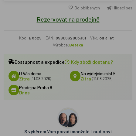
Do oblíbených
Hlídací pes
Rezervovat na prodejně
Kód:
BX329
EAN:
8590632003361
Věk:
od 3 let
Výrobce:
Betexa
Dostupnost a expedice
Kdy zboží dostanu?
U Vás doma
Na výdejním místě
Zítra
(11.08.2026)
Zítra
(11.08.2026)
Prodejna Praha 8
Dnes
S výběrem Vám poradí manželé Loudínovi