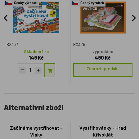
Český výrobek
Český výrobek
BX337
BX328
Skladem 1 ks
vyprodáno
149 Kč
490 Kč
Zobrazit produkt
Alternativní zboží
Začínáme vystřihovat -
Vystřihovánky - Hrad
Vlaky
Křivoklát