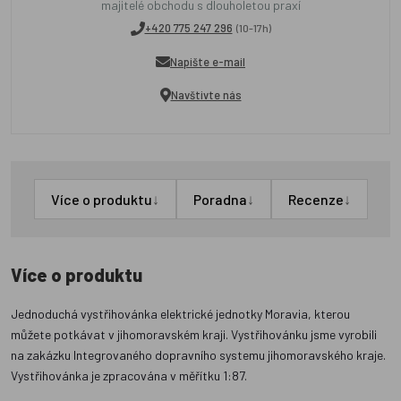
majitelé obchodu s dlouholetou praxí
+420 775 247 296
(10-17h)
Napište e-mail
Navštivte nás
↓
↓
↓
Více o produktu
Poradna
Recenze
Více o produktu
Jednoduchá vystřihovánka elektrické jednotky Moravia, kterou
můžete potkávat v jihomoravském kraji. Vystřihovánku jsme vyrobili
na zakázku Integrovaného dopravního systemu jihomoravského kraje.
Vystřihovánka je zpracována v měřítku 1:87.