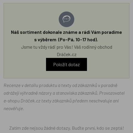
Náš sortiment dokonale známe a rádi Vám poradíme
s výběrem (Po–Pá, 10–17 hod).
Jsme tu vždy rádi pro Vás! Váš rodinný obchod
Dráček.cz
Položit dotaz
Recenze v detailu produktu a texty od zákazníků v poradně
odrážejí výhradně názory a stanoviska zákazníků. Provozovatel
e-shopu Dráček.cz texty zákazníků předem neschvaluje ani
neověřuje.
Zatím zde nejsou žádné dotazy. Buďte první, kdo se zeptá!