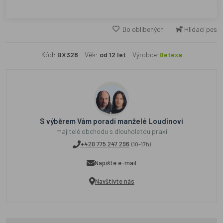
Do oblíbených
Hlídací pes
Kód:
BX328
Věk:
od 12 let
Výrobce:
Betexa
S výběrem Vám poradí manželé Loudínovi
majitelé obchodu s dlouholetou praxí
+420 775 247 296
(10-17h)
Napište e-mail
Navštivte nás