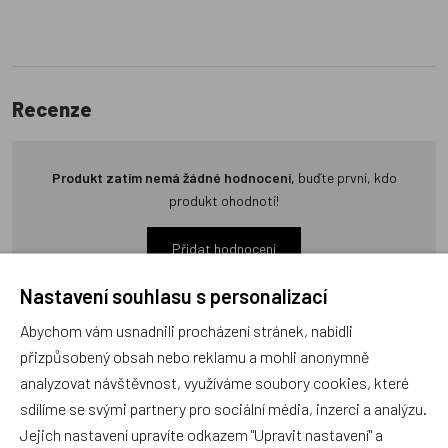
Recenze
Produkt zatím nemá žádné hodnocení,
buďte první, kdo
produkt ohodnotí!
Přidat hodnocení
Nastavení souhlasu s personalizací
Abychom vám usnadnili procházení stránek, nabídli
přizpůsobený obsah nebo reklamu a mohli anonymně
analyzovat návštěvnost, využíváme soubory cookies, které
Zboží se stejným motivem
sdílíme se svými partnery pro sociální média, inzerci a analýzu.
Jejich nastavení upravíte odkazem "Upravit nastavení" a