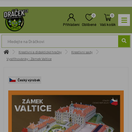
0
0
Přihlášení
Oblíbené
Váš košík
Kreativní a didaktické hračky
Kreativní sady
Vystřihovánky - Zámek Valtice
Český výrobek