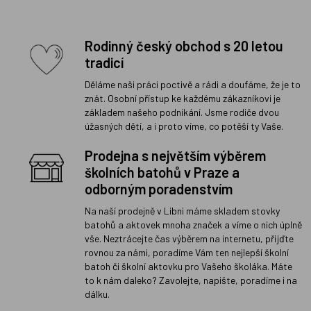
Rodinný český obchod s 20 letou
tradicí
Děláme naši práci poctivě a rádi a doufáme, že je to
znát. Osobní přístup ke každému zákazníkovi je
základem našeho podnikání. Jsme rodiče dvou
úžasných dětí, a i proto víme, co potěší ty Vaše.
Prodejna s největším výběrem
školních batohů v Praze a
odborným poradenstvím
Na naší prodejně v Libni máme skladem stovky
batohů a aktovek mnoha značek a víme o nich úplně
vše. Neztrácejte čas výběrem na internetu, přijďte
rovnou za námi, poradíme Vám ten nejlepší školní
batoh či školní aktovku pro Vašeho školáka. Máte
to k nám daleko? Zavolejte, napište, poradíme i na
dálku.