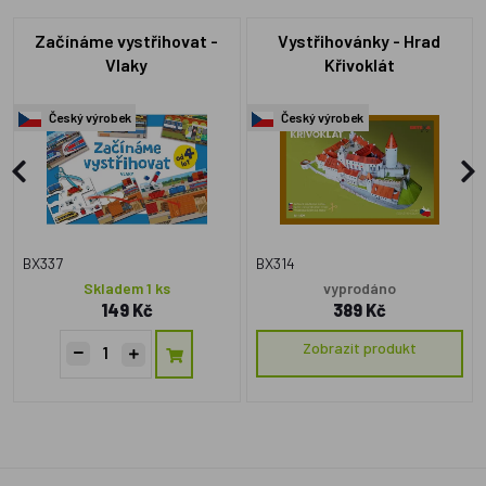
Začínáme vystřihovat -
Vystřihovánky - Hrad
Vlaky
Křivoklát
Český výrobek
Český výrobek
BX337
BX314
Skladem 1 ks
vyprodáno
149 Kč
389 Kč
Zobrazit produkt