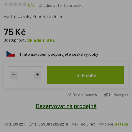
0%
Ohodnotit tento produkt
Vystřihovánky Princezna Julie
75 Kč
Skladem 8 ks
Dostupnost:
Tímto nákupem podporujete české výrobky
Do košíku
Do oblíbených
Hlídací pes
Rezervovat na prodejně
Kód:
BX221
EAN:
8590632002210
Věk:
od 6 let
Výrobce:
Betexa