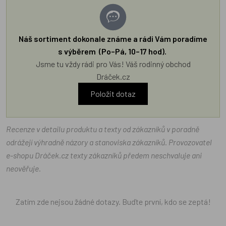
Náš sortiment dokonale známe a rádi Vám poradíme
s výběrem (Po–Pá, 10–17 hod).
Jsme tu vždy rádi pro Vás! Váš rodinný obchod
Dráček.cz
Položit dotaz
Recenze v detailu produktu a texty od zákazníků v poradně
odrážejí výhradně názory a stanoviska zákazníků. Provozovatel
e-shopu Dráček.cz texty zákazníků předem neschvaluje ani
neověřuje.
Zatím zde nejsou žádné dotazy. Buďte první, kdo se zeptá!