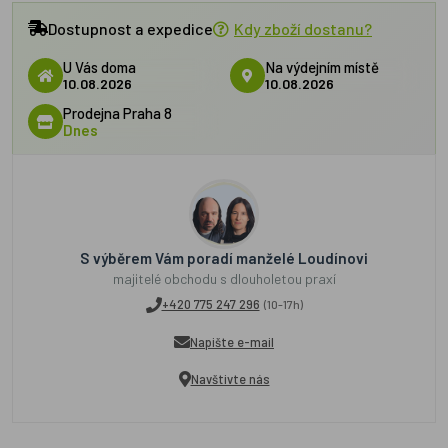
Dostupnost a expedice
Kdy zboží dostanu?
U Vás doma
Na výdejním místě
10.08.2026
10.08.2026
Prodejna Praha 8
Dnes
S výběrem Vám poradí manželé Loudínovi
majitelé obchodu s dlouholetou praxí
+420 775 247 296
(10-17h)
Napište e-mail
Navštivte nás