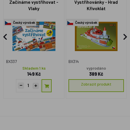
Začínáme vystřihovat -
Vystřihovánky - Hrad
Vlaky
Křivoklát
Český výrobek
Český výrobek
BX337
BX314
Skladem 1 ks
vyprodáno
149 Kč
389 Kč
Zobrazit produkt