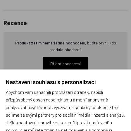
Recenze
Produkt zatím nemá žádné hodnocení,
buďte první, kdo
produkt ohodnotí!
Přidat hodnocení
Nastavení souhlasu s personalizací
Abychom vám usnadnili procházení stránek, nabídli
přizpůsobený obsah nebo reklamu a mohli anonymně
Zboží se stejným motivem
analyzovat návštěvnost, využíváme soubory cookies, které
sdílíme se svými partnery pro sociální média, inzerci a analýzu.
Jejich nastavení upravíte odkazem "Upravit nastavení" a
Staročeský betlém
Vystřihovánky - Vozidla
kdykoliv jej můžete změnit v patičce webu. Podrobnější