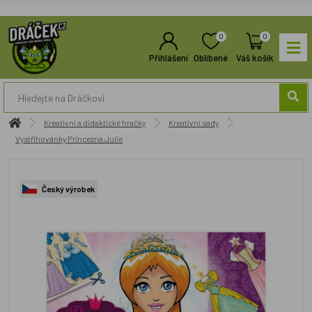
0
0
Přihlášení
Oblíbené
Váš košík
Kreativní a didaktické hračky
Kreativní sady
Vystřihovánky Princezna Julie
Český výrobek