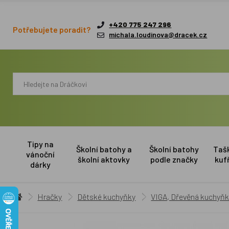
+420 775 247 296
Potřebujete poradit?
michala.loudinova@dracek.cz
Tipy na
Školní batohy a
Školní batohy
Taš
vánoční
školní aktovky
podle značky
kuf
dárky
Hračky
Dětské kuchyňky
VIGA, Dřevěná kuchyň