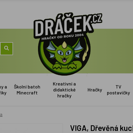
Kreativní a
ky a
Školní batoh
TV
didaktické
Hračky
říky
Minecraft
postavičky
hračky
ka
VIGA, Dřevěná ku