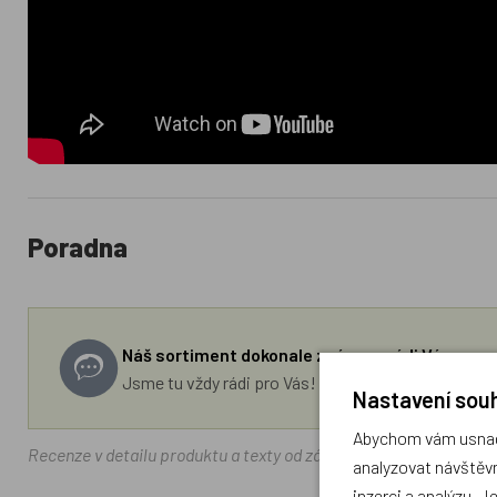
Poradna
Náš sortiment dokonale známe a rádi Vám pora
Jsme tu vždy rádi pro Vás! Váš rodinný obchod Drá
Nastavení souh
Abychom vám usnadn
Recenze v detailu produktu a texty od zákazníků v poradně odrá
analyzovat návštěvn
inzerci a analýzu. J