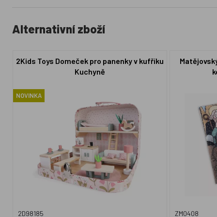
Alternativní zboží
2Kids Toys Domeček pro panenky v kufříku
Matějovsk
Kuchyně
k
NOVINKA
2D98185
ZM0408