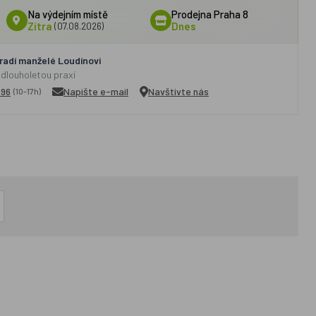
Na výdejním místě
Prodejna Praha 8
Zítra
(07.08.2026)
Dnes
adí manželé Loudínovi
 dlouholetou praxí
296
Napište e-mail
Navštivte nás
(10-17h)