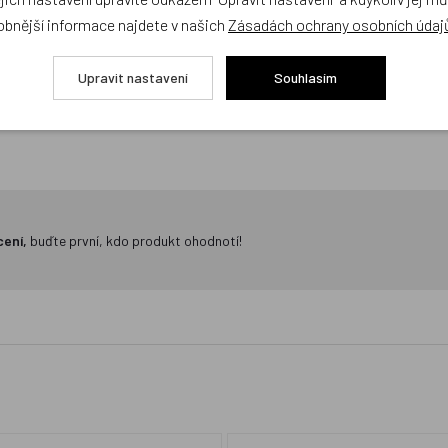
obnější informace najdete v našich
Zásadách ochrany osobních údaj
Zatím zde nejsou žádné dotazy. Buďte první, kdo se zeptá!
Upravit nastavení
Souhlasím
cení,
buďte první, kdo produkt ohodnotí!