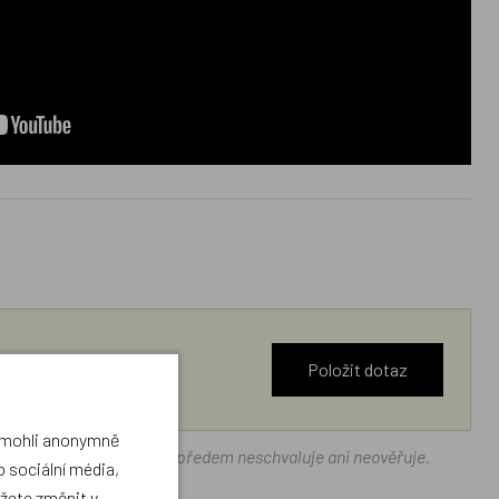
Položit dotaz
a mohli anonymně
ráček.cz texty zákazníků předem neschvaluje ani neověřuje.
 sociální média,
ůžete změnit v