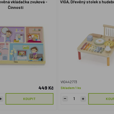
evěná vkládačka zvuková -
VIGA, Dřevěný stolek s hudeb
Činnosti
VIG442773
449 Kč
Skladem 1 ks
KOUPIT
KOU