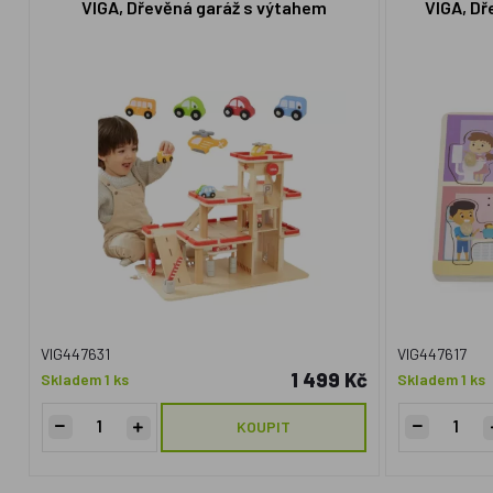
VIGA, Dřevěná garáž s výtahem
VIGA, Dř
VIG447631
VIG447617
1 499 Kč
Skladem 1 ks
Skladem 1 ks
KOUPIT