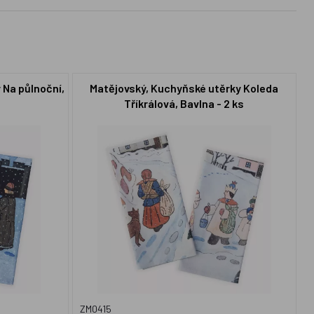
 Na půlnoční,
Matějovský, Kuchyňské utěrky Koleda
Tříkrálová, Bavlna - 2 ks
ZM0415