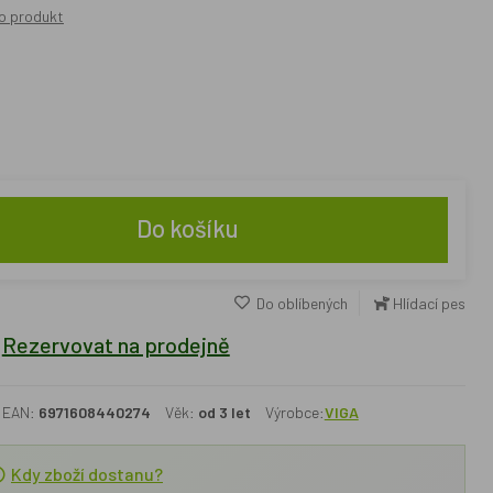
o produkt
Do košíku
Do oblíbených
Hlídací pes
Rezervovat na prodejně
EAN:
6971608440274
Věk:
od 3 let
Výrobce:
VIGA
Kdy zboží dostanu?