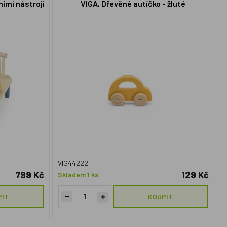
ními nástroji
VIGA, Dřevěné autíčko - žluté
VIG44222
799 Kč
129 Kč
Skladem 1 ks
PIT
KOUPIT