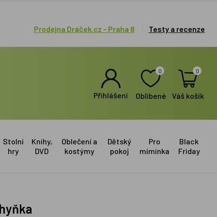
Prodejna Dráček.cz - Praha 8
Testy a recenze
0
0
Přihlášení
Oblíbené
Váš košík
Stolní
Knihy,
Oblečení a
Dětský
Pro
Black
hry
DVD
kostýmy
pokoj
miminka
Friday
chyňka