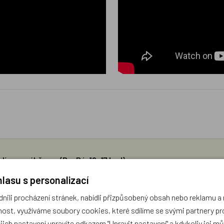
díme s výběrem (Po–Pá, 10–17 hod).
ček.cz
lasu s personalizací
ili procházení stránek, nabídli přizpůsobený obsah nebo reklamu 
žejí výhradně názory a stanoviska zákazníků. Provozovatel e-shopu D
ost, využíváme soubory cookies, které sdílíme se svými partnery pro
ejich nastavení upravíte odkazem "Upravit nastavení" a kdykoliv jej m