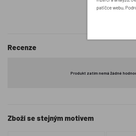
patičce webu. Podr
Recenze
Produkt zatím nemá žádné hodno
Zboží se stejným motivem