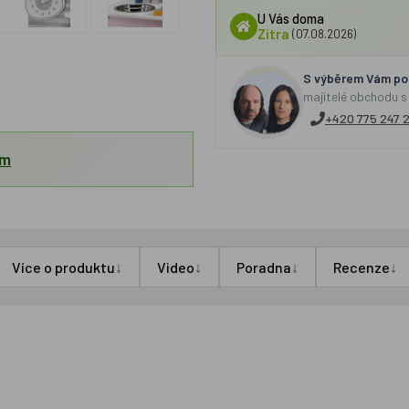
U Vás doma
Zítra
(07.08.2026)
S výběrem Vám por
majitelé obchodu s
+420 775 247 
em
↓
↓
↓
↓
Více o produktu
Video
Poradna
Recenze