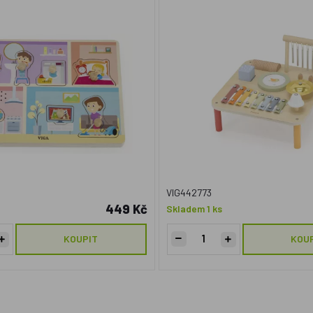
VIG442773
449 Kč
Skladem 1 ks
KOUPIT
KOU