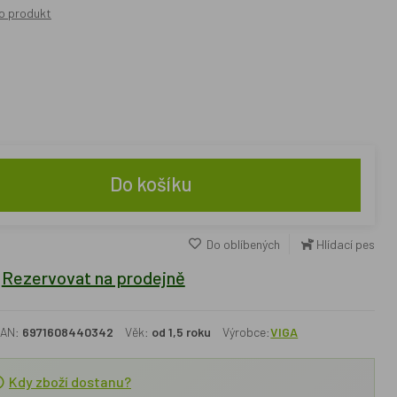
o produkt
Do košíku
Do oblíbených
Hlídací pes
Rezervovat na prodejně
AN:
6971608440342
Věk:
od 1,5 roku
Výrobce:
VIGA
Kdy zboží dostanu?