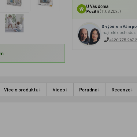
U Vás doma
Pozítří
(11.08.2026)
S výběrem Vám por
majitelé obchodu s
+420 775 247 
em
↓
↓
↓
↓
Více o produktu
Video
Poradna
Recenze