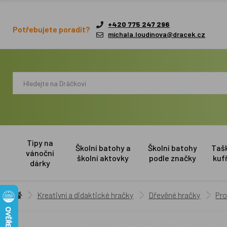
+420 775 247 296
Potřebujete poradit?
michala.loudinova@dracek.cz
Tipy na
Školní batohy a
Školní batohy
Taš
vánoční
školní aktovky
podle značky
kuf
dárky
Kreativní a didaktické hračky
Dřevěné hračky
Pro