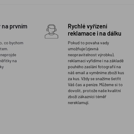
y na prvním
Rychlé vyřízení
reklamace i na dálku
o, co bychom
Pokud to povaha vady
ětem.
umožňuje (zjevná
 neprojde
neopravitelnost výrobku),
měřítky na
reklamaci vyřídíme i na základě
ky
pouhého zaslání fotografií na
náš email a vyměníme zboží kus
za kus. Vždy se snažíme šetřit
Váš čas a peníze. Můžeme si to
dovolit, protože naše kvalitní
zboží zákazníci téměř
nereklamují.