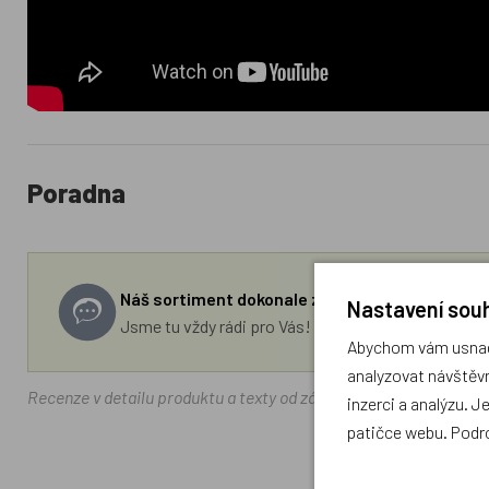
Poradna
Náš sortiment dokonale známe a rádi Vám pora
Nastavení souh
Jsme tu vždy rádi pro Vás! Váš rodinný obchod Drá
Abychom vám usnadn
analyzovat návštěvn
Recenze v detailu produktu a texty od zákazníků v poradně odrá
inzerci a analýzu. J
patičce webu. Podr