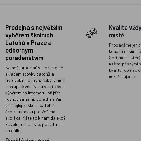
Prodejna s největším
Kvalita vžd
výběrem školních
místě
batohů v Praze a
Prodáváme jen t
odborným
koupili i našim d
poradenstvím
Sortiment, který
našimi přísnými 
Na naší prodejně v Libni máme
kvalitu, do nabíd
skladem stovky batohů a
nezařazujeme.
aktovek mnoha značek a víme o
nich úplně vše. Neztrácejte čas
výběrem na internetu, přijďte
rovnou za námi, poradíme Vám
ten nejlepší školní batoh či
školní aktovku pro Vašeho
školáka. Máte to k nám daleko?
Zavolejte, napište, poradíme i
na dálku.
Rychlé doručení