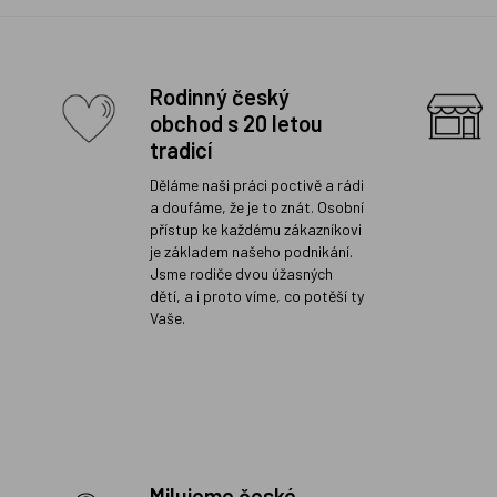
Rodinný český
obchod s 20 letou
tradicí
Děláme naši práci poctivě a rádi
a doufáme, že je to znát. Osobní
přístup ke každému zákazníkovi
je základem našeho podnikání.
Jsme rodiče dvou úžasných
dětí, a i proto víme, co potěší ty
Vaše.
Milujeme české