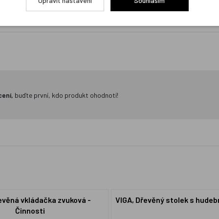
Upravit nastavení
Souhlasím
cení,
buďte první, kdo produkt ohodnotí!
evěná vkládačka zvuková -
VIGA, Dřevěný stolek s hudeb
Činnosti