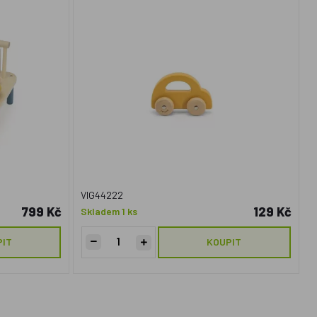
VIG44222
799 Kč
129 Kč
Skladem 1 ks
PIT
KOUPIT