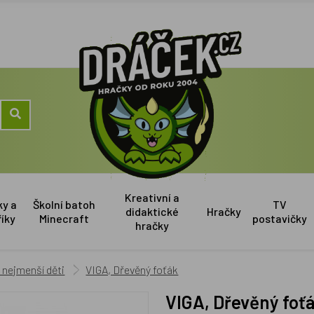
Kreativní a
ky a
Školní batoh
TV
didaktické
Hračky
říky
Minecraft
postavičky
hračky
 nejmenší děti
VIGA, Dřevěný foťák
VIGA, Dřevěný foť