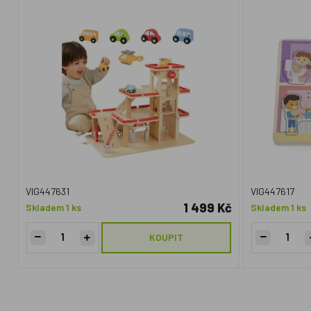
VIG447631
VIG447617
1 499 Kč
Skladem 1 ks
Skladem 1 ks
KOUPIT