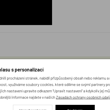
díme s výběrem (Po–Pá, 10–17 hod).
lasu s personalizací
ček.cz
ili procházení stránek, nabídli přizpůsobený obsah nebo reklamu 
ost, využíváme soubory cookies, které sdílíme se svými partnery pro
žejí výhradně názory a stanoviska zákazníků. Provozovatel e-shopu D
ejich nastavení upravíte odkazem "Upravit nastavení" a kdykoliv jej m
obnější informace najdete v našich
Zásadách ochrany osobních údaj
Zatím zde nejsou žádné dotazy. Buďte první, kdo se zeptá!