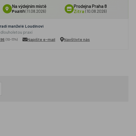
Na výdejním místě
Prodejna Praha 8
Pozítří
(11.08.2026)
Zítra
(10.08.2026)
adí manželé Loudínovi
 dlouholetou praxí
296
Napište e-mail
Navštivte nás
(10-17h)