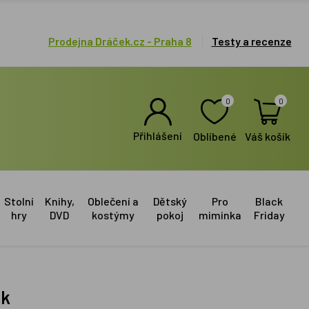
Prodejna Dráček.cz - Praha 8
Testy a recenze
0
0
Přihlášení
Oblíbené
Váš košík
Stolní
Knihy,
Oblečení a
Dětský
Pro
Black
hry
DVD
kostýmy
pokoj
miminka
Friday
ák