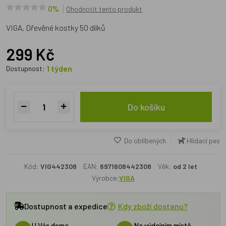
0%
Ohodnotit tento produkt
VIGA, Dřevěné kostky 50 dílků
299 Kč
1 týden
Dostupnost:
Do košíku
Do oblíbených
Hlídací pes
Kód:
VIG442308
EAN:
6971608442308
Věk:
od 2 let
Výrobce:
VIGA
Dostupnost a expedice
Kdy zboží dostanu?
U Vás doma
Na výdejním místě