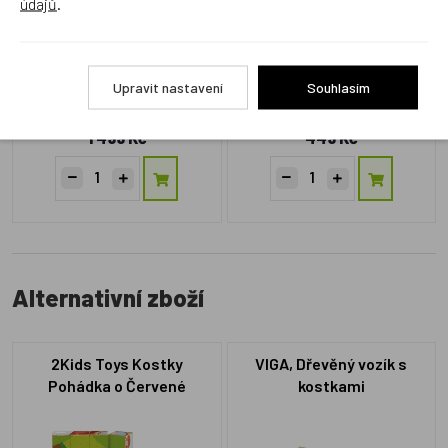
údajů
.
Upravit nastavení
Souhlasím
VIG447631
VIG447617
Skladem 1 ks
Skladem 1 ks
1 499 Kč
449 Kč
Alternativní zboží
2Kids Toys Kostky
VIGA, Dřevěný vozík s
Pohádka o Červené
kostkami
karkulce