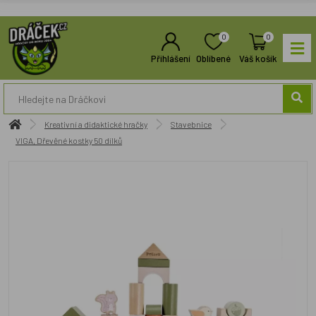
0
0
Přihlášení
Oblíbené
Váš košík
Kreativní a didaktické hračky
Stavebnice
VIGA, Dřevěné kostky 50 dílků