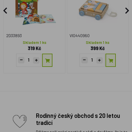
2D33893
VIG440960
Skladem 1 ks
Skladem 1 ks
319 Kč
399 Kč
Rodinný český obchod s 20 letou
tradicí
Děláme naši práci poctivě a rádi a doufáme, že je to