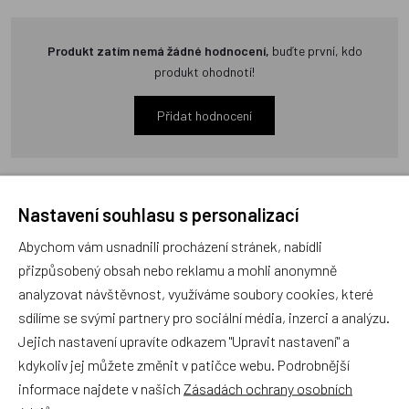
Produkt zatím nemá žádné hodnocení,
buďte první, kdo
produkt ohodnotí!
Přidat hodnocení
Nastavení souhlasu s personalizací
Zboží se stejným motivem
Abychom vám usnadnili procházení stránek, nabídli
přizpůsobený obsah nebo reklamu a mohli anonymně
analyzovat návštěvnost, využíváme soubory cookies, které
VIGA, Dřevěná garáž s
VIGA, Dřevěná vkládačka
sdílíme se svými partnery pro sociální média, inzerci a analýzu.
výtahem
zvuková - Činnosti
Jejich nastavení upravíte odkazem "Upravit nastavení" a
kdykoliv jej můžete změnit v patičce webu. Podrobnější
informace najdete v našich
Zásadách ochrany osobních