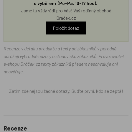
s výběrem (Po–Pá, 10–17 hod).
Jsme tu vždy rádi pro Vás! Váš rodinný obchod
Dráček.cz
Položit dotaz
Recenze v detailu produktu a texty od zákazníků v poradně
odrážejí výhradně názory a stanoviska zákazníků. Provozovatel
e-shopu Dráček.cz texty zákazníků předem neschvaluje ani
neověřuje.
Zatím zde nejsou žádné dotazy. Buďte první, kdo se zeptá!
Recenze