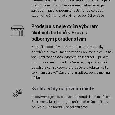
znát. Osobní přístup ke každému zákazníkovi je
základem našeho podnikání. Jsme rodiče dvou
úžasných dětí, a i proto víme, co potěší ty Vaše.
Prodejna s největším výběrem
školních batohů v Praze a
odborným poradenstvím
Na naší prodejně v Libni máme skladem stovky
batohů a aktovek mnoha značek a víme o nich úplně
vše. Neztrácejte čas výběrem na internetu, přijďte
rovnou za námi, poradíme Vám ten nejlepší školní
batoh či školní aktovku pro Vašeho školáka. Máte
to k nám daleko? Zavolejte, napište, poradíme i na
dálku.
Kvalita vždy na prvním místě
Prodáváme jen to, co bychom koupili i našim dětem.
Sortiment, který neprojde našimi přísnými měřítky
na kvalitu, do nabídky nezařazujeme.