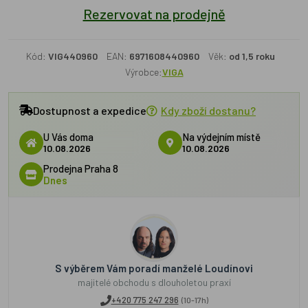
Rezervovat na prodejně
Kód:
VIG440960
EAN:
6971608440960
Věk:
od 1,5 roku
Výrobce:
VIGA
Dostupnost a expedice
Kdy zboží dostanu?
U Vás doma
Na výdejním místě
10.08.2026
10.08.2026
Prodejna Praha 8
Dnes
S výběrem Vám poradí manželé Loudínovi
majitelé obchodu s dlouholetou praxí
+420 775 247 296
(10-17h)