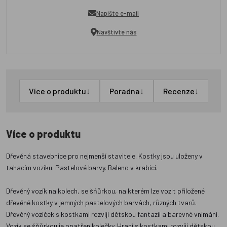
Napište e-mail
Navštivte nás
↓
↓
↓
Více o produktu
Poradna
Recenze
Více o produktu
Dřevěná stavebnice pro nejmenší stavitele. Kostky jsou uloženy v
tahacím vozíku. Pastelové barvy. Baleno v krabici.
Dřevěný vozík na kolech, se šńůrkou, na kterém lze vozit přiložené
dřevěné kostky v jemných pastelových barvách, různých tvarů.
Dřevěný vozíček s kostkami rozvíjí dětskou fantazii a barevné vnímání.
Vozík se šňůrkou je opatřen kolečky. Hraní s kostkami rozvíjí dětskou