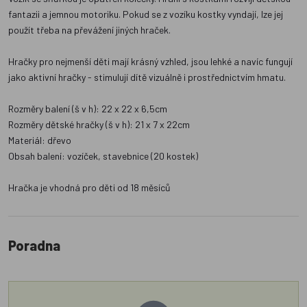
fantazii a jemnou motoriku. Pokud se z vozíku kostky vyndají, lze jej
použít třeba na převážení jiných hraček.
Hračky pro nejmenší děti mají krásný vzhled, jsou lehké a navíc fungují
jako aktivní hračky - stimulují dítě vizuálně i prostřednictvím hmatu.
Rozměry balení (š v h): 22 x 22 x 6,5cm
Rozměry dětské hračky (š v h): 21 x 7 x 22cm
Materiál: dřevo
Obsah balení: vozíček, stavebnice (20 kostek)
Hračka je vhodná pro děti od 18 měsíců
Poradna