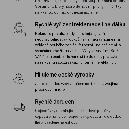
Prodáváme jen to, co bychom koupili i našim dětem.
Sortiment, který neprojde našimi přísnými měřítky
na kvalitu, do nabídky nezařazujeme.
Rychlé vyřízení reklamace i na dálku
Pokud to povaha vady umožňuje (zjevná
neopravitelnost výrobku), reklamaci vyřídíme i na
základě pouhého zaslání fotografií na náš email a
vyměníme zboží kus za kus. Vždy se snažíme šetřit
Váš čas a peníze. Můžeme si to dovolit, protože
naše kvalitní zboží zákazníci téměř nereklamují.
Milujeme české výrobky
a proto budou vždy v našem sortimentu zaujímat
přednostní místo
Rychlé doručení
Objednávky obsahující jen skladové položky
expedujeme i v den objednávky, ostatní dle dodací
lhůty uvedené na eshopu