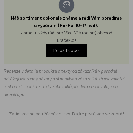
Náš sortiment dokonale známe a rádi Vám poradíme
s výběrem (Po–Pá, 10–17 hod).
Jsme tu vždy rádi pro Vás! Váš rodinný obchod
Dráček.cz
Položit dotaz
Recenze v detailu produktu a texty od zákazníků v poradně
odrážejí výhradně názory a stanoviska zákazníků. Provozovatel
e-shopu Dráček.cz texty zákazníků předem neschvaluje ani
neověřuje.
Zatím zde nejsou žádné dotazy. Buďte první, kdo se zeptá!