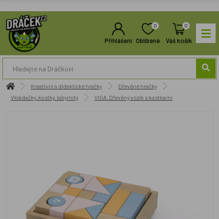
0
0
Přihlášení
Oblíbené
Váš košík
Kreativní a didaktické hračky
Dřevěné hračky
Vkládačky, kostky, labyrinty
VIGA, Dřevěný vozík s kostkami