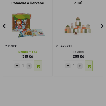
Pohádka o Červené
dílků
karkulce
2D33893
VIG442308
Skladem 1 ks
1 týden
319 Kč
299 Kč