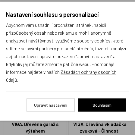
Nastavení souhlasu s personalizací
Recenze
Abychom vám usnadnili procházení stránek, nabídli
přizpůsobený obsah nebo reklamu a mohli anonymně
Produkt zatím nemá žádné hodnocení,
buďte první, kdo
analyzovat návštěvnost, využíváme soubory cookies, které
produkt ohodnotí!
sdílíme se svými partnery pro sociální média, inzerci a analýzu.
Jejich nastavení upravíte odkazem "Upravit nastavení" a
Přidat hodnocení
kdykoliv jej můžete změnit v patičce webu. Podrobnější
informace najdete v našich
Zásadách ochrany osobních
údajů
.
Zboží se stejným motivem
Upravit nastavení
Souhlasím
VIGA, Dřevěná garáž s
VIGA, Dřevěná vkládačka
výtahem
zvuková - Činnosti