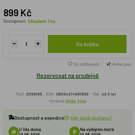
899 Kč
Skladem 1 ks
Dostupnost:
Do košíku
Do oblíbených
Hlídací pes
Rezervovat na prodejně
Kód:
2D98185
EAN:
08594214981856
Věk:
od 3 let
Výrobce:
2Kids Toys
Dostupnost a expedice
Kdy zboží dostanu?
U Vás doma
Na výdejním místě
10.08.2026
10.08.2026