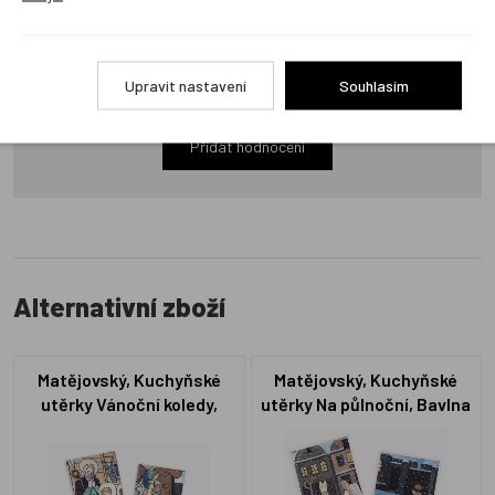
Produkt zatím nemá žádné hodnocení,
buďte první, kdo
Upravit nastavení
Souhlasím
produkt ohodnotí!
Přidat hodnocení
Alternativní zboží
Matějovský, Kuchyňské
Matějovský, Kuchyňské
utěrky Vánoční koledy,
utěrky Na půlnoční, Bavlna
Bavlna - 2 ks
- 2 ks