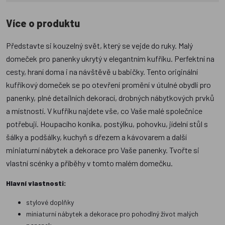
Více o produktu
Představte si kouzelný svět, který se vejde do ruky. Malý
domeček pro panenky ukrytý v elegantním kufříku. Perfektní na
cesty, hraní doma i na návštěvě u babičky. Tento originální
kufříkový domeček se po otevření promění v útulné obydlí pro
panenky, plné detailních dekorací, drobných nábytkových prvků
a místností. V kufříku najdete vše, co Vaše malé společnice
potřebují. Houpacího koníka, postýlku, pohovku, jídelní stůl s
šálky a podšálky, kuchyň s dřezem a kávovarem a další
miniaturní nábytek a dekorace pro Vaše panenky. Tvořte si
vlastní scénky a příběhy v tomto malém domečku.
Hlavní vlastnosti:
stylové doplňky
miniaturní nábytek a dekorace pro pohodlný život malých