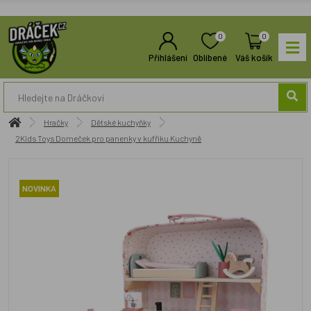
0
0
Přihlášení
Oblíbené
Váš košík
Hračky
Dětské kuchyňky
2Kids Toys Domeček pro panenky v kufříku Kuchyně
NOVINKA