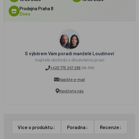
Prodejna Praha 8
Dnes
S výběrem Vám poradí manželé Loudínovi
majitelé obchodu s dlouholetou praxí
+420 775 247 296
(10-17h)
Napište e-mail
Navštivte nás
↓
↓
↓
Více o produktu
Poradna
Recenze