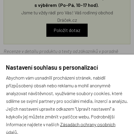
s výběrem (Po–Pá, 10–17 hod).
Jsme tu vždy rádi pro Vás! Váš rodinný obchod
Dráček.cz
Položit dotaz
Recenze v detailu produktu a texty od zákazníků v poradně
odrážejí výhradně názory a stanoviska zákazníků. Provozovatel
Nastavení souhlasu s personalizací
e-shopu Dráček.cz texty zákazníků předem neschvaluje ani
neověřuje.
Abychom vám usnadnili procházení stránek, nabídli
přizpůsobený obsah nebo reklamu a mohli anonymně
analyzovat návštěvnost, využíváme soubory cookies, které
Zatím zde nejsou žádné dotazy. Buďte první, kdo se zeptá!
sdílíme se svými partnery pro sociální média, inzerci a analýzu.
Jejich nastavení upravíte odkazem "Upravit nastavení" a
kdykoliv jej můžete změnit v patičce webu. Podrobnější
informace najdete v našich
Zásadách ochrany osobních
Recenze
údajů
.