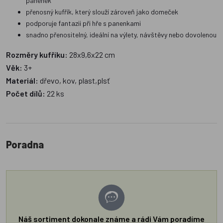
panenek
přenosný kufřík, který slouží zároveň jako domeček
podporuje fantazii při hře s panenkami
snadno přenositelný, ideální na výlety, návštěvy nebo dovolenou
Rozměry kufříku:
28x9,6x22 cm
Věk:
3+
Materiál:
dřevo, kov, plast,plsť
Počet dílů:
22 ks
Poradna
Náš sortiment dokonale známe a rádi Vám poradíme