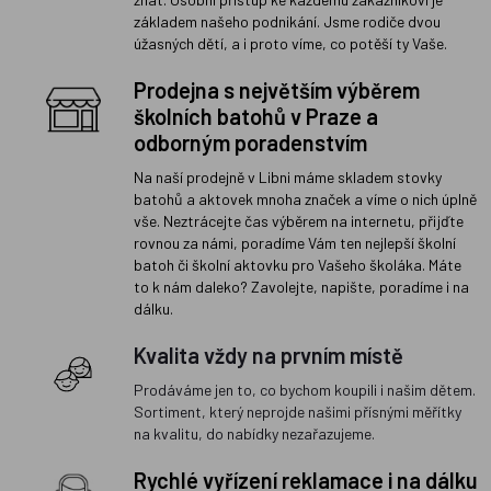
základem našeho podnikání. Jsme rodiče dvou
úžasných dětí, a i proto víme, co potěší ty Vaše.
Prodejna s největším výběrem
školních batohů v Praze a
odborným poradenstvím
Na naší prodejně v Libni máme skladem stovky
batohů a aktovek mnoha značek a víme o nich úplně
vše. Neztrácejte čas výběrem na internetu, přijďte
rovnou za námi, poradíme Vám ten nejlepší školní
batoh či školní aktovku pro Vašeho školáka. Máte
to k nám daleko? Zavolejte, napište, poradíme i na
dálku.
Kvalita vždy na prvním místě
Prodáváme jen to, co bychom koupili i našim dětem.
Sortiment, který neprojde našimi přísnými měřítky
na kvalitu, do nabídky nezařazujeme.
Rychlé vyřízení reklamace i na dálku