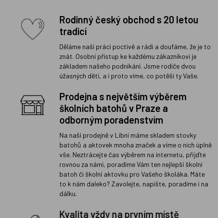
Rodinný český obchod s 20 letou
tradicí
Děláme naši práci poctivě a rádi a doufáme, že je to
znát. Osobní přístup ke každému zákazníkovi je
základem našeho podnikání. Jsme rodiče dvou
úžasných dětí, a i proto víme, co potěší ty Vaše.
Prodejna s největším výběrem
školních batohů v Praze a
odborným poradenstvím
Na naší prodejně v Libni máme skladem stovky
batohů a aktovek mnoha značek a víme o nich úplně
vše. Neztrácejte čas výběrem na internetu, přijďte
rovnou za námi, poradíme Vám ten nejlepší školní
batoh či školní aktovku pro Vašeho školáka. Máte
to k nám daleko? Zavolejte, napište, poradíme i na
dálku.
Kvalita vždy na prvním místě