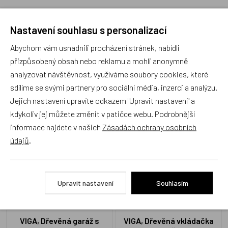
Nastavení souhlasu s personalizací
Recenze
Abychom vám usnadnili procházení stránek, nabídli
přizpůsobený obsah nebo reklamu a mohli anonymně
analyzovat návštěvnost, využíváme soubory cookies, které
Produkt zatím nemá žádné hodnocení,
buďte první, kdo
sdílíme se svými partnery pro sociální média, inzerci a analýzu.
produkt ohodnotí!
Jejich nastavení upravíte odkazem "Upravit nastavení" a
kdykoliv jej můžete změnit v patičce webu. Podrobnější
Přidat hodnocení
informace najdete v našich
Zásadách ochrany osobních
údajů
.
Upravit nastavení
Souhlasím
Zboží se stejným motivem
VIGA, Dřevěná garáž s
VIGA, Dřevěná vkládačka