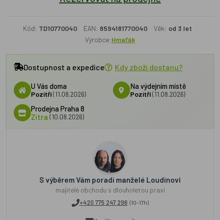
Kód:
TD10770040
EAN:
8594181770040
Věk:
od 3 let
Výrobce:
Hmaťák
Dostupnost a expedice
Kdy zboží dostanu?
U Vás doma
Na výdejním místě
Pozítří
(11.08.2026)
Pozítří
(11.08.2026)
Prodejna Praha 8
Zítra
(10.08.2026)
S výběrem Vám poradí manželé Loudínovi
majitelé obchodu s dlouholetou praxí
+420 775 247 296
(10-17h)