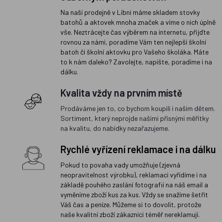
Na naší prodejně v Libni máme skladem stovky
batohů a aktovek mnoha značek a víme o nich úplně
vše. Neztrácejte čas výběrem na internetu, přijďte
rovnou za námi, poradíme Vám ten nejlepší školní
batoh či školní aktovku pro Vašeho školáka. Máte
to k nám daleko? Zavolejte, napište, poradíme i na
dálku.
Kvalita vždy na prvním místě
Prodáváme jen to, co bychom koupili i našim dětem.
Sortiment, který neprojde našimi přísnými měřítky
na kvalitu, do nabídky nezařazujeme.
Rychlé vyřízení reklamace i na dálku
Pokud to povaha vady umožňuje (zjevná
neopravitelnost výrobku), reklamaci vyřídíme i na
základě pouhého zaslání fotografií na náš email a
vyměníme zboží kus za kus. Vždy se snažíme šetřit
Váš čas a peníze. Můžeme si to dovolit, protože
naše kvalitní zboží zákazníci téměř nereklamují.