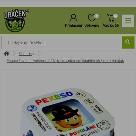
0
0
Přihlášení
Oblíbené
Váš košík
Stolní hry
Pexeso Povolání voděodolné 64 karet v plechové krabičce 6x6x4cm Hmaťák