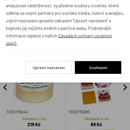
analyzovat návštěvnost, využíváme soubory cookies, které
sdílíme se svými partnery pro sociální média, inzerci a analýzu.
Jejich nastavení upravíte odkazem "Upravit nastavení" a
kdykoliv jej můžete změnit v patičce webu. Podrobnější
Zboží se stejným motivem
informace najdete v našich
Zásadách ochrany osobních
údajů
.
Dětské hrátky pro nejmenší
Pexeso Abeceda 64 karet v
3v1 společenská hra v
plechové krabičce Hmaťák
plechové krabičce
Upravit nastavení
Souhlasím
Český výrobek
Český výrobek
TD10770644
TD10770385
Skladem 2 ks
Skladem 4 ks
219 Kč
89 Kč