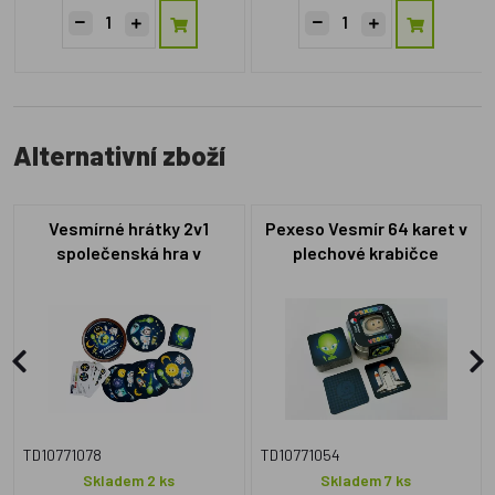
Alternativní zboží
Vesmírné hrátky 2v1
Pexeso Vesmír 64 karet v
společenská hra v
plechové krabičce
plechové krabičce 10x4cm
6x6x4cm 9ks v boxu
4ks v boxu
TD10771078
TD10771054
Skladem 2 ks
Skladem 7 ks