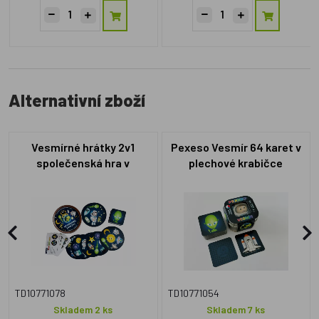
Alternativní zboží
Vesmírné hrátky 2v1
Pexeso Vesmír 64 karet v
společenská hra v
plechové krabičce
plechové krabičce 10x4cm
6x6x4cm 9ks v boxu
4ks v boxu
TD10771078
TD10771054
Skladem 2 ks
Skladem 7 ks