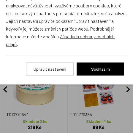
analyzovat návštěvnost, využíváme soubory cookies, které
sdílíme se svými partnery pro sociální média, inzerci a analýzu.
Jejich nastavení upravíte odkazem "Upravit nastavení" a
kdykoliv jej můžete změnit v patičce webu. Podrobnější
Zboží se stejným motivem
informace najdete v našich
Zásadách ochrany osobních
údajů
.
Dětské hrátky pro nejmenší
Pexeso Abeceda 64 karet v
3v1 společenská hra v
plechové krabičce Hmaťák
plechové krabičce
Upravit nastavení
Souhlasím
Český výrobek
Český výrobek
TD10770644
TD10770385
Skladem 2 ks
Skladem 4 ks
219 Kč
89 Kč