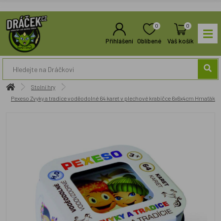
0
0
Přihlášení
Oblíbené
Váš košík
Stolní hry
Pexeso Zvyky a tradice voděodolné 64 karet v plechové krabičce 6x6x4cm Hmaťák