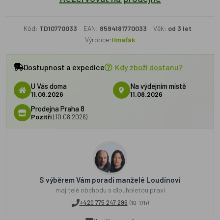
Kód:
TD10770033
EAN:
8594181770033
Věk:
od 3 let
Výrobce:
Hmaťák
Dostupnost a expedice
Kdy zboží dostanu?
U Vás doma
Na výdejním místě
11.08.2026
11.08.2026
Prodejna Praha 8
Pozítří
(10.08.2026)
S výběrem Vám poradí manželé Loudínovi
majitelé obchodu s dlouholetou praxí
+420 775 247 296
(10-17h)