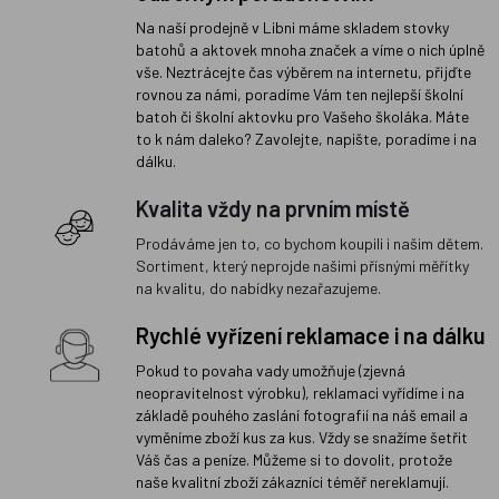
Na naší prodejně v Libni máme skladem stovky
batohů a aktovek mnoha značek a víme o nich úplně
vše. Neztrácejte čas výběrem na internetu, přijďte
rovnou za námi, poradíme Vám ten nejlepší školní
batoh či školní aktovku pro Vašeho školáka. Máte
to k nám daleko? Zavolejte, napište, poradíme i na
dálku.
Kvalita vždy na prvním místě
Prodáváme jen to, co bychom koupili i našim dětem.
Sortiment, který neprojde našimi přísnými měřítky
na kvalitu, do nabídky nezařazujeme.
Rychlé vyřízení reklamace i na dálku
Pokud to povaha vady umožňuje (zjevná
neopravitelnost výrobku), reklamaci vyřídíme i na
základě pouhého zaslání fotografií na náš email a
vyměníme zboží kus za kus. Vždy se snažíme šetřit
Váš čas a peníze. Můžeme si to dovolit, protože
naše kvalitní zboží zákazníci téměř nereklamují.