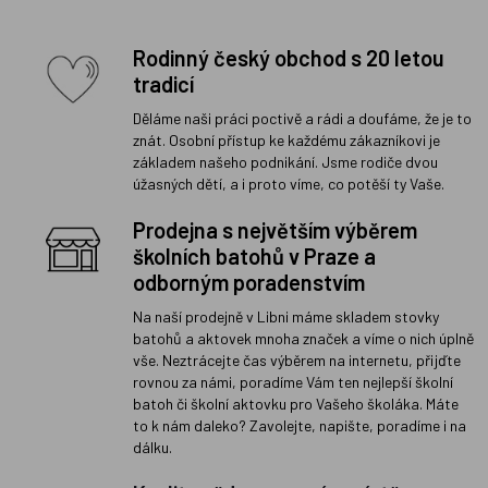
Rodinný český obchod s 20 letou
tradicí
Děláme naši práci poctivě a rádi a doufáme, že je to
znát. Osobní přístup ke každému zákazníkovi je
základem našeho podnikání. Jsme rodiče dvou
úžasných dětí, a i proto víme, co potěší ty Vaše.
Prodejna s největším výběrem
školních batohů v Praze a
odborným poradenstvím
Na naší prodejně v Libni máme skladem stovky
batohů a aktovek mnoha značek a víme o nich úplně
vše. Neztrácejte čas výběrem na internetu, přijďte
rovnou za námi, poradíme Vám ten nejlepší školní
batoh či školní aktovku pro Vašeho školáka. Máte
to k nám daleko? Zavolejte, napište, poradíme i na
dálku.