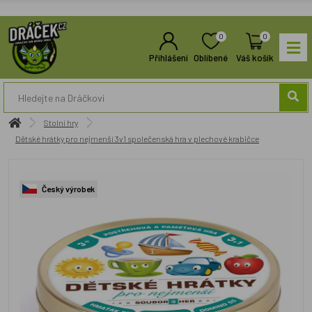
0
0
Přihlášení
Oblíbené
Váš košík
Stolní hry
Dětské hrátky pro nejmenší 3v1 společenská hra v plechové krabičce
Český výrobek