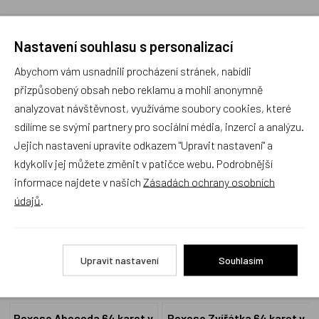
Nastavení souhlasu s personalizací
Recenze
Abychom vám usnadnili procházení stránek, nabídli
přizpůsobený obsah nebo reklamu a mohli anonymně
analyzovat návštěvnost, využíváme soubory cookies, které
Produkt zatím nemá žádné hodnocení,
buďte první, kdo
sdílíme se svými partnery pro sociální média, inzerci a analýzu.
produkt ohodnotí!
Jejich nastavení upravíte odkazem "Upravit nastavení" a
kdykoliv jej můžete změnit v patičce webu. Podrobnější
Přidat hodnocení
informace najdete v našich
Zásadách ochrany osobních
údajů
.
Upravit nastavení
Souhlasím
Zboží se stejným motivem
Pexeso Abeceda 64 karet v
Pexeso Zvířátka 64 karet v