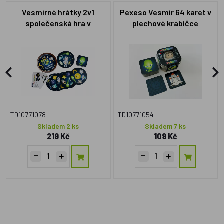
Vesmírné hrátky 2v1
Pexeso Vesmír 64 karet v
společenská hra v
plechové krabičce
plechové krabičce 10x4cm
6x6x4cm 9ks v boxu
4ks v boxu
TD10771078
TD10771054
Skladem 2 ks
Skladem 7 ks
219 Kč
109 Kč