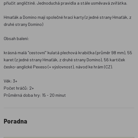
přiučit angličtině. Jednoduchá pravidla a stále usměvavá zvířátka.
Hmaťák a Domino mají společné hrací karty (z jedné strany Hmaťák, z
druhé strany Domino)
Obsah balení:
krásná malá "cestovní" kulatá plechová krabička (průměr 98 mm), 55
karet (z jedné strany Hmaťák, z druhé strany Domino), 56 kartiček
česko-anglické Pexeso (+ výslovnost), návod ke hrám (CZ).
Věk: 3+
Počet hráčů: 2+
Průměrná doba hry: 15 - 20 minut
Poradna