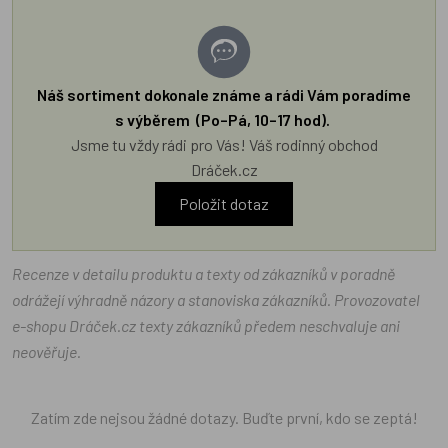
Náš sortiment dokonale známe a rádi Vám poradíme
s výběrem (Po–Pá, 10–17 hod).
Jsme tu vždy rádi pro Vás! Váš rodinný obchod
Dráček.cz
Položit dotaz
Recenze v detailu produktu a texty od zákazníků v poradně
odrážejí výhradně názory a stanoviska zákazníků. Provozovatel
e-shopu Dráček.cz texty zákazníků předem neschvaluje ani
neověřuje.
Zatím zde nejsou žádné dotazy. Buďte první, kdo se zeptá!