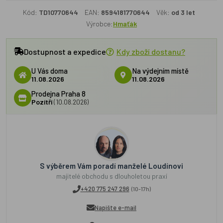
Kód:
TD10770644
EAN:
8594181770644
Věk:
od 3 let
Výrobce:
Hmaťák
Dostupnost a expedice
Kdy zboží dostanu?
U Vás doma
Na výdejním místě
11.08.2026
11.08.2026
Prodejna Praha 8
Pozítří
(10.08.2026)
S výběrem Vám poradí manželé Loudínovi
majitelé obchodu s dlouholetou praxí
+420 775 247 296
(10-17h)
Napište e-mail