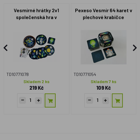
Vesmírné hrátky 2v1
Pexeso Vesmír 64 karet v
společenská hra v
plechové krabičce
plechové krabičce 10x4cm
6x6x4cm 9ks v boxu
4ks v boxu
TD10771078
TD10771054
Skladem 2 ks
Skladem 7 ks
219 Kč
109 Kč