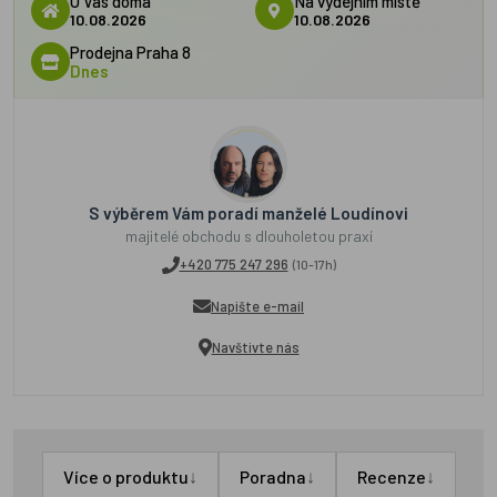
U Vás doma
Na výdejním místě
10.08.2026
10.08.2026
Prodejna Praha 8
Dnes
S výběrem Vám poradí manželé Loudínovi
majitelé obchodu s dlouholetou praxí
+420 775 247 296
(10-17h)
Napište e-mail
Navštivte nás
↓
↓
↓
Více o produktu
Poradna
Recenze