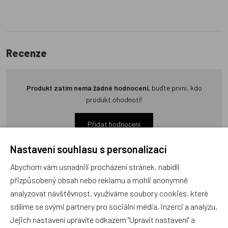
Recenze
Produkt zatím nemá žádné hodnocení,
buďte první, kdo
produkt ohodnotí!
Přidat hodnocení
Nastavení souhlasu s personalizací
Abychom vám usnadnili procházení stránek, nabídli
přizpůsobený obsah nebo reklamu a mohli anonymně
analyzovat návštěvnost, využíváme soubory cookies, které
Zboží se stejným motivem
sdílíme se svými partnery pro sociální média, inzerci a analýzu.
Jejich nastavení upravíte odkazem "Upravit nastavení" a