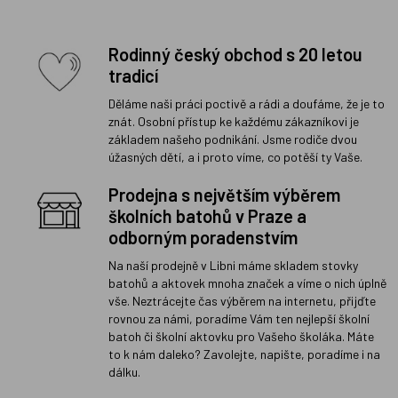
Rodinný český obchod s 20 letou
tradicí
Děláme naši práci poctivě a rádi a doufáme, že je to
znát. Osobní přístup ke každému zákazníkovi je
základem našeho podnikání. Jsme rodiče dvou
úžasných dětí, a i proto víme, co potěší ty Vaše.
Prodejna s největším výběrem
školních batohů v Praze a
odborným poradenstvím
Na naší prodejně v Libni máme skladem stovky
batohů a aktovek mnoha značek a víme o nich úplně
vše. Neztrácejte čas výběrem na internetu, přijďte
rovnou za námi, poradíme Vám ten nejlepší školní
batoh či školní aktovku pro Vašeho školáka. Máte
to k nám daleko? Zavolejte, napište, poradíme i na
dálku.