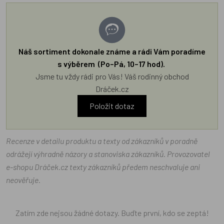
Náš sortiment dokonale známe a rádi Vám poradíme
s výběrem (Po–Pá, 10–17 hod).
Jsme tu vždy rádi pro Vás! Váš rodinný obchod
Dráček.cz
Položit dotaz
Recenze v detailu produktu a texty od zákazníků v poradně
odrážejí výhradně názory a stanoviska zákazníků. Provozovatel
e-shopu Dráček.cz texty zákazníků předem neschvaluje ani
neověřuje.
Zatím zde nejsou žádné dotazy. Buďte první, kdo se zeptá!