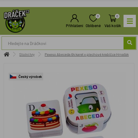
0
0
Přihlášení
Oblíbené
Váš košík
Stolní hry
Pexeso Abeceda 64 karet v plechové krabičce Hmaťák
Český výrobek