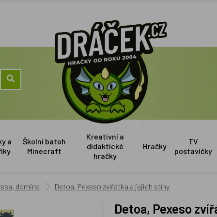
Kreativní a
ky a
Školní batoh
TV
didaktické
Hračky
říky
Minecraft
postavičky
hračky
esa, domina
Detoa, Pexeso zvířátka a jejich stíny
Detoa, Pexeso zvíř