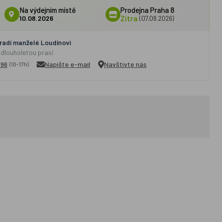
Na výdejním místě
Prodejna Praha 8
10.08.2026
Zítra
(07.08.2026)
adí manželé Loudínovi
 dlouholetou praxí
296
Napište e-mail
Navštivte nás
(10-17h)