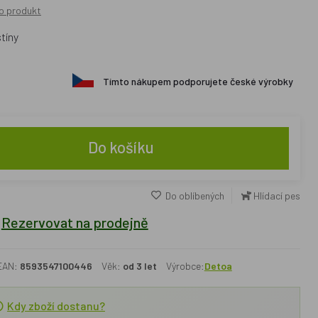
o produkt
stíny
Tímto nákupem podporujete české výrobky
Do košíku
Do oblíbených
Hlídací pes
Rezervovat na prodejně
EAN:
8593547100446
Věk:
od 3 let
Výrobce:
Detoa
Kdy zboží dostanu?