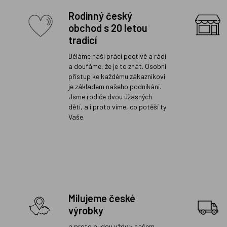
Rodinný český
obchod s 20 letou
tradicí
Děláme naši práci poctivě a rádi
a doufáme, že je to znát. Osobní
přístup ke každému zákazníkovi
je základem našeho podnikání.
Jsme rodiče dvou úžasných
dětí, a i proto víme, co potěší ty
Vaše.
Milujeme české
výrobky
a proto budou vždy v našem