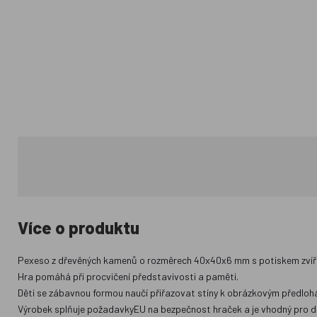
Více o produktu
Pexeso z dřevěných kamenů o rozměrech 40x40x6 mm s potiskem zvířát
Hra pomáhá při procvičení představivosti a paměti.
Děti se zábavnou formou naučí přiřazovat stíny k obrázkovým předloh
Výrobek splňuje požadavkyEU na bezpečnost hraček a je vhodný pro dět