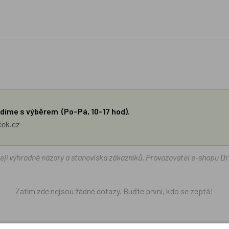
díme s výběrem (Po–Pá, 10–17 hod).
ček.cz
žejí výhradně názory a stanoviska zákazníků. Provozovatel e-shopu D
Zatím zde nejsou žádné dotazy. Buďte první, kdo se zeptá!