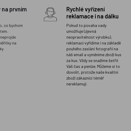
y na prvním
Rychlé vyřízení
reklamace i na dálku
o, co bychom
Pokud to povaha vady
ětem.
umožňuje (zjevná
 neprojde
neopravitelnost výrobku),
měřítky na
reklamaci vyřídíme i na základě
ky
pouhého zaslání fotografií na
náš email a vyměníme zboží kus
za kus. Vždy se snažíme šetřit
Váš čas a peníze. Můžeme si to
dovolit, protože naše kvalitní
zboží zákazníci téměř
nereklamují.