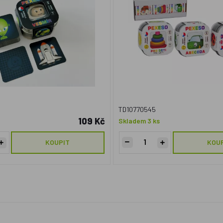
TD10770545
109 Kč
Skladem 3 ks
KOUPIT
KOU