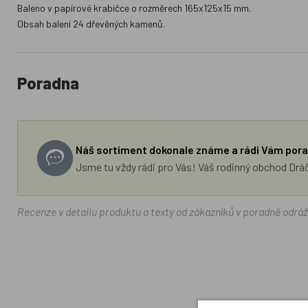
Baleno v papírové krabičce o rozměrech 165x125x15 mm.
Obsah balení 24 dřevěných kamenů.
Poradna
Náš sortiment dokonale známe a rádi Vám pora
Jsme tu vždy rádi pro Vás! Váš rodinný obchod Drá
Recenze v detailu produktu a texty od zákazníků v poradně odrá