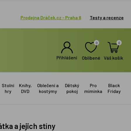
Prodejna Dráček.cz - Praha 8
Testy a recenze
0
0
Přihlášení
Oblíbené
Váš košík
Stolní
Knihy,
Oblečení a
Dětský
Pro
Black
hry
DVD
kostýmy
pokoj
miminka
Friday
átka a jejich stíny