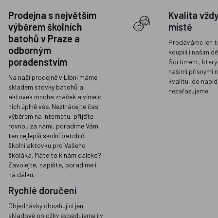
Prodejna s největším
Kvalita vžd
výběrem školních
místě
batohů v Praze a
Prodáváme jen t
odborným
koupili i našim d
poradenstvím
Sortiment, který
našimi přísnými 
Na naší prodejně v Libni máme
kvalitu, do nabíd
skladem stovky batohů a
nezařazujeme.
aktovek mnoha značek a víme o
nich úplně vše. Neztrácejte čas
výběrem na internetu, přijďte
rovnou za námi, poradíme Vám
ten nejlepší školní batoh či
školní aktovku pro Vašeho
školáka. Máte to k nám daleko?
Zavolejte, napište, poradíme i
na dálku.
Rychlé doručení
Objednávky obsahující jen
skladové položky expedujeme i v