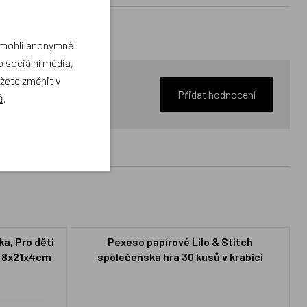
a mohli anonymně
 sociální média,
ůžete změnit v
Přidat hodnocení
ů
.
a, Pro děti
Pexeso papírové Lilo & Stitch
e 8x21x4cm
společenská hra 30 kusů v krabici
21x14x4cm