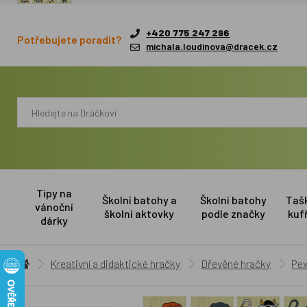
+420 775 247 296
Potřebujete poradit?
michala.loudinova@dracek.cz
Tipy na
Školní batohy a
Školní batohy
Taš
vánoční
školní aktovky
podle značky
kuf
dárky
Kreativní a didaktické hračky
Dřevěné hračky
Pex