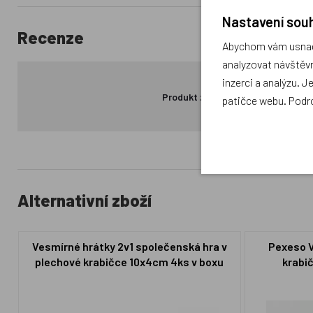
Nastavení souh
Recenze
Abychom vám usnadn
analyzovat návštěvn
inzerci a analýzu. J
Produkt zatím nemá žádné hodno
patičce webu. Podr
Alternativní zboží
Vesmírné hrátky 2v1 společenská hra v
Pexeso V
plechové krabičce 10x4cm 4ks v boxu
krabi