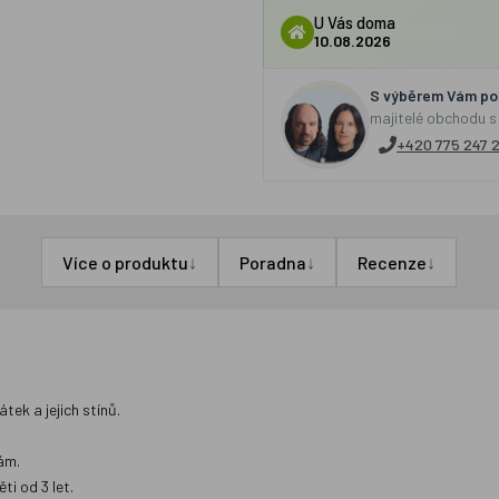
U Vás doma
10.08.2026
S výběrem Vám por
majitelé obchodu s
+420 775 247 
↓
↓
↓
Více o produktu
Poradna
Recenze
ek a jejich stínů.
ám.
i od 3 let.