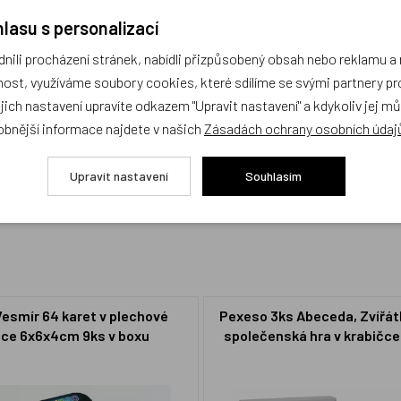
lasu s personalizací
ili procházení stránek, nabídli přizpůsobený obsah nebo reklamu 
ost, využíváme soubory cookies, které sdílíme se svými partnery pro
ejich nastavení upravíte odkazem "Upravit nastavení" a kdykoliv jej m
cení,
buďte první, kdo produkt ohodnotí!
obnější informace najdete v našich
Zásadách ochrany osobních údaj
Upravit nastavení
Souhlasím
esmír 64 karet v plechové
Pexeso 3ks Abeceda, Zvířátk
čce 6x6x4cm 9ks v boxu
společenská hra v krabičc