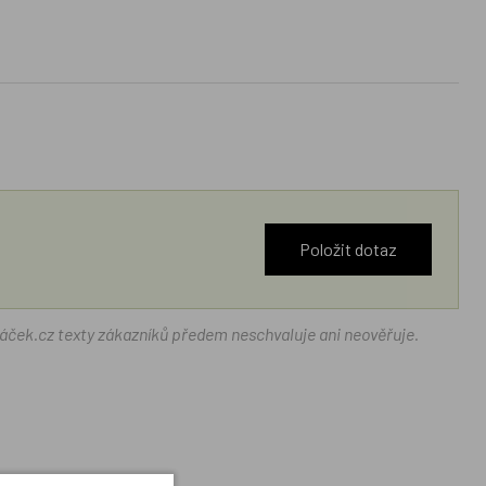
Položit dotaz
ráček.cz texty zákazníků předem neschvaluje ani neověřuje.