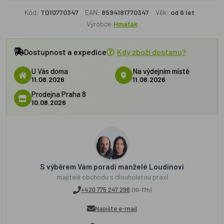
Kód:
TD10770347
EAN:
8594181770347
Věk:
od 6 let
Výrobce:
Hmaťák
Dostupnost a expedice
Kdy zboží dostanu?
U Vás doma
Na výdejním místě
11.08.2026
11.08.2026
Prodejna Praha 8
10.08.2026
S výběrem Vám poradí manželé Loudínovi
majitelé obchodu s dlouholetou praxí
+420 775 247 296
(10-17h)
Napište e-mail