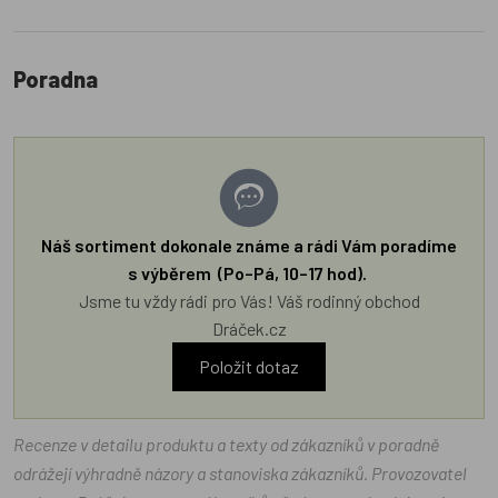
Poradna
Náš sortiment dokonale známe a rádi Vám poradíme
s výběrem (Po–Pá, 10–17 hod).
Jsme tu vždy rádi pro Vás! Váš rodinný obchod
Dráček.cz
Položit dotaz
Recenze v detailu produktu a texty od zákazníků v poradně
odrážejí výhradně názory a stanoviska zákazníků. Provozovatel