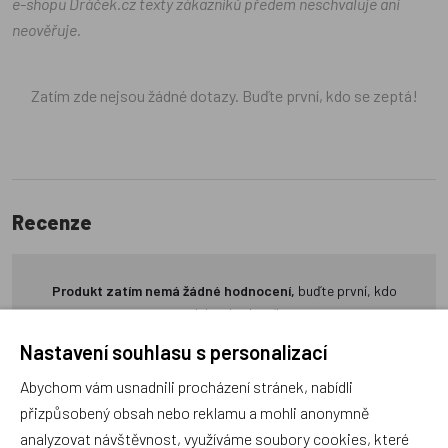
e-shopu Dráček.cz texty zákazníků předem neschvaluje ani
neověřuje.
Zatím zde nejsou žádné dotazy. Buďte první, kdo se zeptá!
Recenze
Produkt zatím nemá žádné hodnocení,
buďte první, kdo
produkt ohodnotí!
Nastavení souhlasu s personalizací
Přidat hodnocení
Abychom vám usnadnili procházení stránek, nabídli
přizpůsobený obsah nebo reklamu a mohli anonymně
analyzovat návštěvnost, využíváme soubory cookies, které