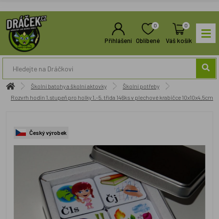
0
0
Přihlášení
Oblíbené
Váš košík
Školní batohy a školní aktovky
Školní potřeby
Rozvrh hodin 1.stupeň pro holky 1.-5. třída 146ks v plechové krabičce 10x10x4,5cm
Český výrobek