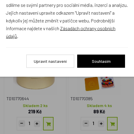
sdílíme se svými partnery pro sociální média, inzerci a analýzu.
Jejich nastavení upravíte odkazem "Upravit nastavení" a
Zboží se stejným motivem
kdykoliv jej můžete změnit v patičce webu. Podrobnější
informace najdete v našich
Zásadách ochrany osobních
údajů
.
Dětské hrátky pro nejmenší
Pexeso Abeceda 64 karet v
3v1 společenská hra v
plechové krabičce Hmaťák
plechové krabičce
Český výrobek
Český výrobek
Upravit nastavení
Souhlasím
TD10770644
TD10770385
Skladem 2 ks
Skladem 4 ks
219 Kč
89 Kč