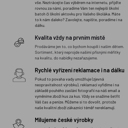
vše. Neztrácejte čas výběrem na internetu, přijďte
rovnou za námi, poradíme Vám ten nejlepší školní
batoh či školní aktovku pro Vašeho školáka. Máte
to k nám daleko? Zavolejte, napište, poradíme i na
dálku.
Kvalita vždy na prvním místě
Prodáváme jen to, co bychom koupili i našim dětem.
Sortiment, který neprojde našimi přísnými měřítky
na kvalitu, do nabídky nezařazujeme.
Rychlé vyřízení reklamace i na dálku
Pokud to povaha vady umožňuje (zjevná
neopravitelnost výrobku), reklamaci vyřídíme i na
základě pouhého zaslání fotografií na náš email a
vyměníme zboží kus za kus. Vždy se snažíme šetřit
Váš čas a peníze. Můžeme si to dovolit, protože
naše kvalitní zboží zákazníci téměř nereklamují.
Milujeme české výrobky