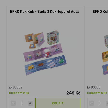
EFKO KukiKuk – Sada 3 Kuki leporel Auta
EFKO Kuk
EF80059
EF80058
249 Kč
Skladem 2 ks
Skladem 6 ks
KOUPIT