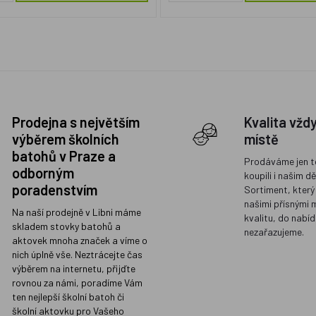
Prodejna s největším
Kvalita vžd
výběrem školních
místě
batohů v Praze a
Prodáváme jen t
odborným
koupili i našim d
poradenstvím
Sortiment, který
našimi přísnými 
Na naší prodejně v Libni máme
kvalitu, do nabíd
skladem stovky batohů a
nezařazujeme.
aktovek mnoha značek a víme o
nich úplně vše. Neztrácejte čas
výběrem na internetu, přijďte
rovnou za námi, poradíme Vám
ten nejlepší školní batoh či
školní aktovku pro Vašeho