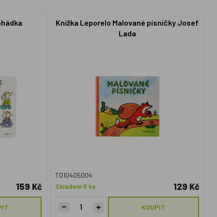
pohádka
Knížka Leporelo Malované písničky Josef
Lada
TD10405004
159 Kč
129 Kč
Skladem 5 ks
PIT
KOUPIT