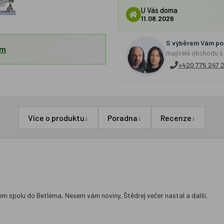
U Vás doma
11.08.2026
S výběrem Vám por
em
majitelé obchodu s
+420 775 247 
↓
↓
↓
Více o produktu
Poradna
Recenze
dem spolu do Betléma, Nesem vám noviny, Štědrej večer nastal a další.