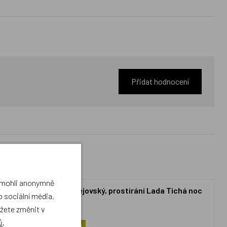
Přidat hodnocení
a mohli anonymně
- Zeměklíč -
Matějovský, prostírání Lada Tichá noc
 sociální média,
x90cm
ůžete změnit v
ů
.
NOVINKA