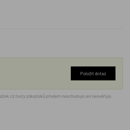
Položit dotaz
ráček.cz texty zákazníků předem neschvaluje ani neověřuje.