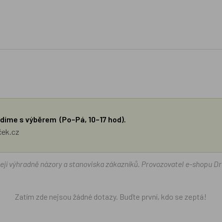
díme s výběrem (Po–Pá, 10–17 hod).
ček.cz
žejí výhradně názory a stanoviska zákazníků. Provozovatel e-shopu D
Zatím zde nejsou žádné dotazy. Buďte první, kdo se zeptá!