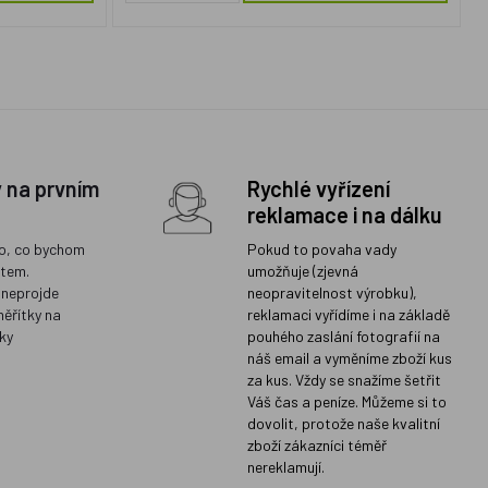
y na prvním
Rychlé vyřízení
reklamace i na dálku
o, co bychom
Pokud to povaha vady
ětem.
umožňuje (zjevná
 neprojde
neopravitelnost výrobku),
měřítky na
reklamaci vyřídíme i na základě
ky
pouhého zaslání fotografií na
náš email a vyměníme zboží kus
za kus. Vždy se snažíme šetřit
Váš čas a peníze. Můžeme si to
dovolit, protože naše kvalitní
zboží zákazníci téměř
nereklamují.