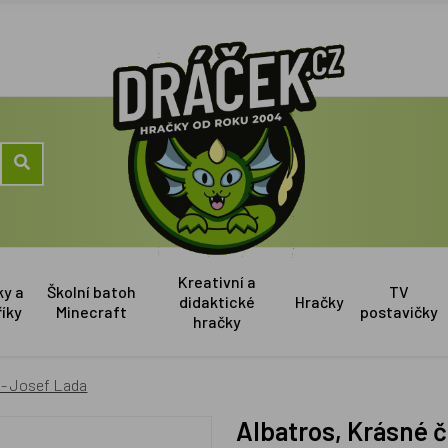
Kreativní a
ky a
Školní batoh
TV
didaktické
Hračky
říky
Minecraft
postavičky
hračky
 - Josef Lada
Albatros, Krásné