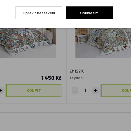
Upravit nastavení
Souhlasím
ZM12216
1 450 Kč
1 týden
KOUPIT
KOU