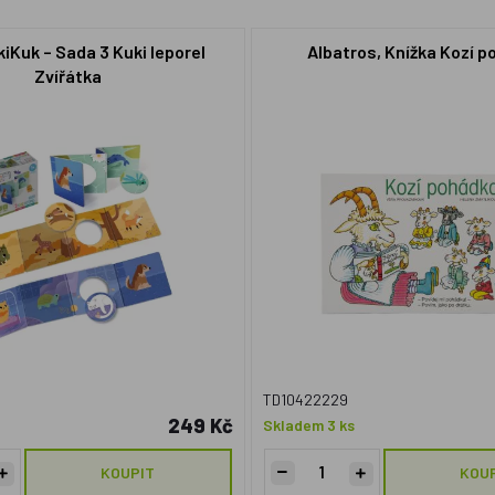
iKuk – Sada 3 Kuki leporel
Albatros, Knížka Kozí 
Zvířátka
TD10422229
249 Kč
Skladem 3 ks
KOUPIT
KOU