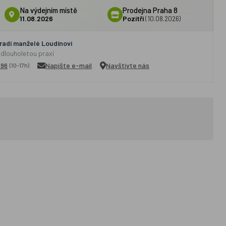
Na výdejním místě
Prodejna Praha 8
11.08.2026
Pozítří
(10.08.2026)
adí manželé Loudínovi
 dlouholetou praxí
296
Napište e-mail
Navštivte nás
(10-17h)