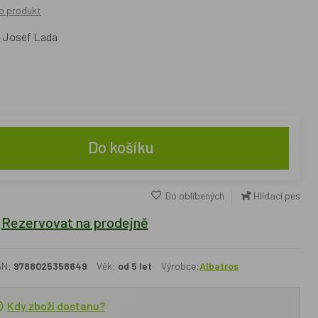
o produkt
- Josef Lada
Do košíku
Do oblíbených
Hlídací pes
Rezervovat na prodejně
AN:
9788025358849
Věk:
od 5 let
Výrobce:
Albatros
Kdy zboží dostanu?