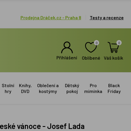
Prodejna Dráček.cz - Praha 8
Testy a recenze
0
0
Přihlášení
Oblíbené
Váš košík
Stolní
Knihy,
Oblečení a
Dětský
Pro
Black
hry
DVD
kostýmy
pokoj
miminka
Friday
 české vánoce - Josef Lada