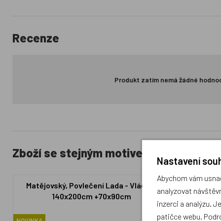
Recenze
Produkt zatím nemá žádné hodno
Zboží se stejným motivem
Nastavení souh
Abychom vám usnadn
Matějovský, Povlečení Lada - Vláčení
Matějovský,
analyzovat návštěvn
140x200cm +70x90cm
Jaro
inzerci a analýzu. J
patičce webu. Podr
NOVINKA
NOVINKA