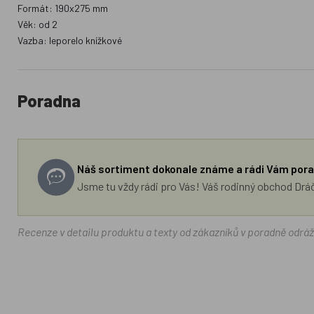
Formát: 190x275 mm
Věk: od 2
Vazba: leporelo knížkové
Poradna
Náš sortiment dokonale známe a rádi Vám pora
Jsme tu vždy rádi pro Vás! Váš rodinný obchod Drá
Recenze v detailu produktu a texty od zákazníků v poradně odrá