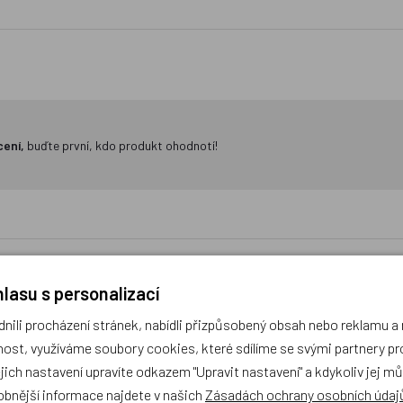
cení,
buďte první, kdo produkt ohodnotí!
lasu s personalizací
ili procházení stránek, nabídli přizpůsobený obsah nebo reklamu 
 Povlečení Lada - Zeměklíč -
Matějovský, Povlečení Lada 
ost, využíváme soubory cookies, které sdílíme se svými partnery pro
 140x200cm +70x90cm
léto 140x200cm +70
ejich nastavení upravíte odkazem "Upravit nastavení" a kdykoliv jej m
obnější informace najdete v našich
Zásadách ochrany osobních údaj
NOVINKA