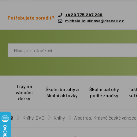
+420 775 247 296
Potřebujete poradit?
michala.loudinova@dracek.cz
Tipy na
Školní batohy a
Školní batohy
Taš
vánoční
školní aktovky
podle značky
kuf
dárky
Knihy, DVD
Knihy
Albatros, Krásné české vánoce