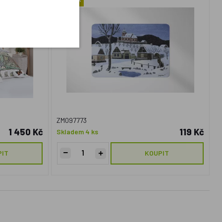
ZM097773
1 450 Kč
119 Kč
Skladem 4 ks
PIT
KOUPIT