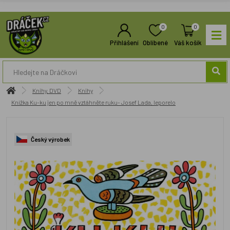
0
0
Přihlášení
Oblíbené
Váš košík
Knihy, DVD
Knihy
Knížka Ku-ku jen po mně vztáhněte ruku- Josef Lada, leporelo
Český výrobek