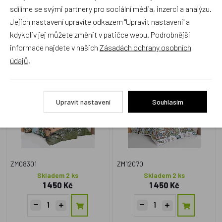
sdílíme se svými partnery pro sociální média, inzerci a analýzu.
Jejich nastavení upravíte odkazem "Upravit nastavení" a
Zboží se stejným motivem
kdykoliv jej můžete změnit v patičce webu. Podrobnější
informace najdete v našich
Zásadách ochrany osobních
údajů
.
Matějovský, Povlečení Lada
Matějovský, Povlečení Lada
- Vláčení 140x200cm
- Zeměklíč - Jaro
+70x90cm
140x200cm +70x90cm
NOVINKA
NOVINKA
Upravit nastavení
Souhlasím
ZM08301
ZM12070
Skladem 2 ks
Skladem 2 ks
1 450 Kč
1 450 Kč