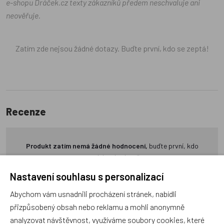
e-shopu Dráček.cz texty zákazníků předem neschvaluje ani
neověřuje.
Zatím zde nejsou žádné dotazy. Buďte první, kdo se zeptá!
Recenze
Produkt zatím nemá žádné hodnocení,
buďte první, kdo
produkt ohodnotí!
Nastavení souhlasu s personalizací
Přidat hodnocení
Abychom vám usnadnili procházení stránek, nabídli
přizpůsobený obsah nebo reklamu a mohli anonymně
analyzovat návštěvnost, využíváme soubory cookies, které