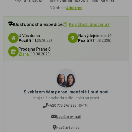
Kód:
ALB63249
EAN:
9788000063249
Věk:
od 2 let
Výrobce:
Albatros
Dostupnost a expedice
Kdy zboží dostanu?
U Vás doma
Na výdejním místě
Pozítří
(11.08.2026)
Pozítří
(11.08.2026)
Prodejna Praha 8
Zítra
(10.08.2026)
S výběrem Vám poradí manželé Loudínovi
majitelé obchodu s dlouholetou praxí
+420 775 247 296
(10-17h)
Napište e-mail
Navštivte nás