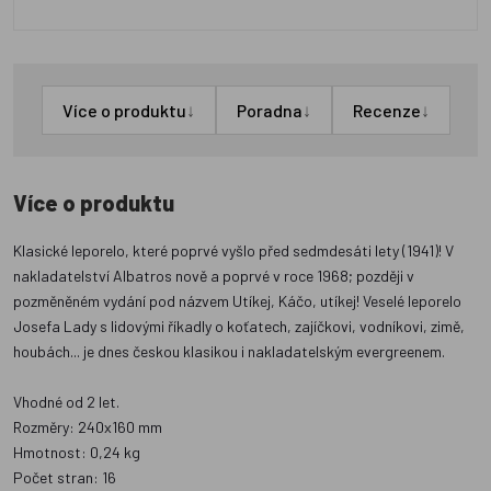
↓
↓
↓
Více o produktu
Poradna
Recenze
Více o produktu
Klasické leporelo, které poprvé vyšlo před sedmdesáti lety (1941)! V
nakladatelství Albatros nově a poprvé v roce 1968; později v
pozměněném vydání pod názvem Utíkej, Káčo, utíkej! Veselé leporelo
Josefa Lady s lidovými říkadly o koťatech, zajíčkovi, vodníkovi, zimě,
houbách... je dnes českou klasikou i nakladatelským evergreenem.
Vhodné od 2 let.
Rozměry: 240x160 mm
Hmotnost: 0,24 kg
Počet stran: 16