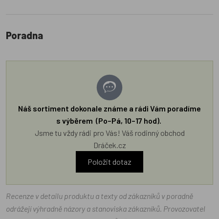
Poradna
Náš sortiment dokonale známe a rádi Vám poradíme
s výběrem (Po–Pá, 10–17 hod).
Jsme tu vždy rádi pro Vás! Váš rodinný obchod
Dráček.cz
Položit dotaz
Recenze v detailu produktu a texty od zákazníků v poradně
odrážejí výhradně názory a stanoviska zákazníků. Provozovatel