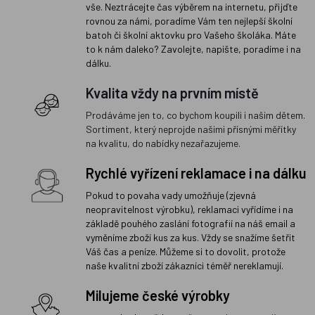
vše. Neztrácejte čas výběrem na internetu, přijďte
rovnou za námi, poradíme Vám ten nejlepší školní
batoh či školní aktovku pro Vašeho školáka. Máte
to k nám daleko? Zavolejte, napište, poradíme i na
dálku.
Kvalita vždy na prvním místě
Prodáváme jen to, co bychom koupili i našim dětem.
Sortiment, který neprojde našimi přísnými měřítky
na kvalitu, do nabídky nezařazujeme.
Rychlé vyřízení reklamace i na dálku
Pokud to povaha vady umožňuje (zjevná
neopravitelnost výrobku), reklamaci vyřídíme i na
základě pouhého zaslání fotografií na náš email a
vyměníme zboží kus za kus. Vždy se snažíme šetřit
Váš čas a peníze. Můžeme si to dovolit, protože
naše kvalitní zboží zákazníci téměř nereklamují.
Milujeme české výrobky