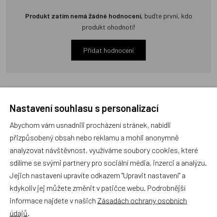
Produkt zatím nemá žádné hodnocení,
buďte první, kdo
produkt ohodnotí!
Přidat hodnocení
Nastavení souhlasu s personalizací
Zboží se stejným motivem
Abychom vám usnadnili procházení stránek, nabídli
přizpůsobený obsah nebo reklamu a mohli anonymně
analyzovat návštěvnost, využíváme soubory cookies, které
Matějovský, Povlečení Lada
Matějovský, Povlečení Lada
sdílíme se svými partnery pro sociální média, inzerci a analýzu.
- Vláčení 140x200cm
- Zeměklíč - Jaro
+70x90cm
140x200cm +70x90cm
Jejich nastavení upravíte odkazem "Upravit nastavení" a
kdykoliv jej můžete změnit v patičce webu. Podrobnější
NOVINKA
NOVINKA
informace najdete v našich
Zásadách ochrany osobních
údajů
.