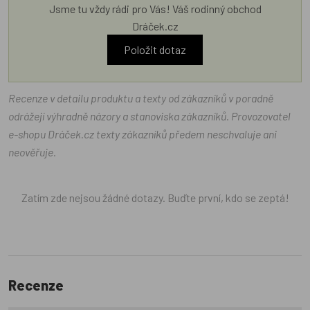
Jsme tu vždy rádi pro Vás! Váš rodinný obchod
Dráček.cz
Položit dotaz
Recenze v detailu produktu a texty od zákazníků v poradně
odrážejí výhradně názory a stanoviska zákazníků. Provozovatel
e-shopu Dráček.cz texty zákazníků předem neschvaluje ani
neověřuje.
Zatím zde nejsou žádné dotazy. Buďte první, kdo se zeptá!
Recenze