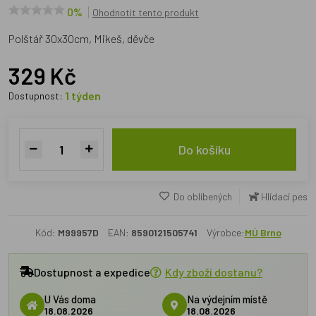
0%
Ohodnotit tento produkt
Polštář 30x30cm, Mikeš, děvče
329 Kč
1 týden
Dostupnost:
Do košíku
Do oblíbených
Hlídací pes
Kód:
M99957D
EAN:
8590121505741
Výrobce:
MÚ Brno
Dostupnost a expedice
Kdy zboží dostanu?
U Vás doma
Na výdejním místě
18.08.2026
18.08.2026