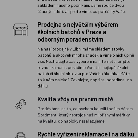
základem našeho podnikání. Jsme rodiče dvou
úžasných dětí, a i proto víme, co potěší ty Vaše.
Prodejna s největším výběrem
školních batohů v Praze a
odborným poradenstvím
Na naší prodejně v Libni máme skladem stovky
batohů a aktovek mnoha značek a víme o nich úplně
vše. Neztrácejte čas výběrem na internetu, přijďte
rovnou za námi, poradíme Vám ten nejlepší školní
batoh či školní aktovku pro Vašeho školáka. Máte
to k nám daleko? Zavolejte, napište, poradíme i na
dálku.
Kvalita vždy na prvním místě
Prodáváme jen to, co bychom koupili i našim dětem.
Sortiment, který neprojde našimi přísnými měřítky
na kvalitu, do nabídky nezařazujeme.
Rychlé vyřízení reklamace i na dálku