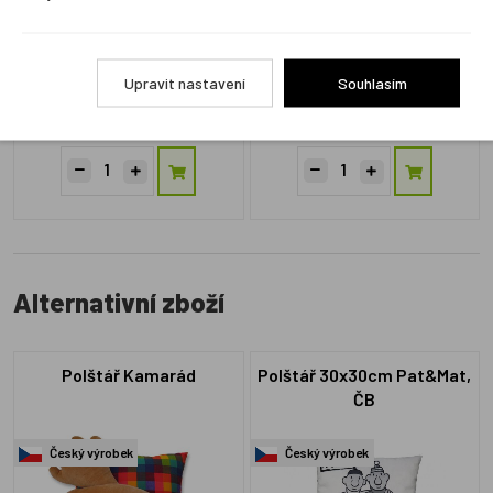
ZM08301
ZM12070
Upravit nastavení
Souhlasím
Skladem 2 ks
Skladem 2 ks
1 450 Kč
1 450 Kč
Alternativní zboží
Polštář Kamarád
Polštář 30x30cm Pat&Mat,
ČB
Český výrobek
Český výrobek