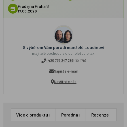
Prodejna Praha 8
17.08.2026
S výběrem Vám poradí manželé Loudínovi
majitelé obchodu s dlouholetou praxí
+420 775 247 296
(10-17h)
Napište e-mail
Navštivte nás
↓
↓
↓
Více o produktu
Poradna
Recenze