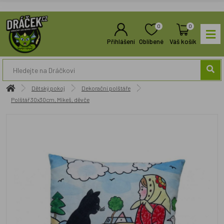
0
0
Přihlášení
Oblíbené
Váš košík
Dětský pokoj
Dekorační polštáře
Polštář 30x30cm, Mikeš, děvče