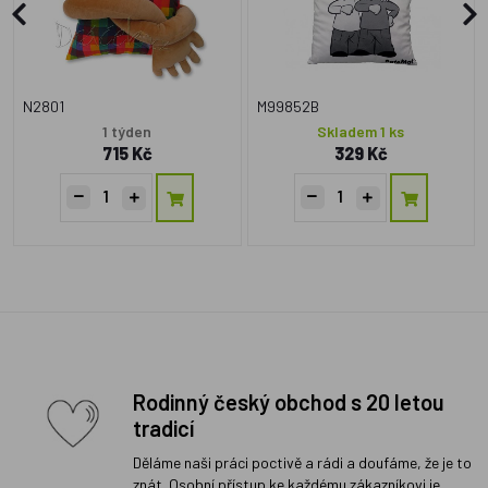
N2801
M99852B
1 týden
Skladem 1 ks
715 Kč
329 Kč
Rodinný český obchod s 20 letou
tradicí
Děláme naši práci poctivě a rádi a doufáme, že je to
znát. Osobní přístup ke každému zákazníkovi je