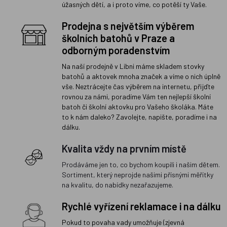
úžasných dětí, a i proto víme, co potěší ty Vaše.
Prodejna s největším výběrem
školních batohů v Praze a
odborným poradenstvím
Na naší prodejně v Libni máme skladem stovky
batohů a aktovek mnoha značek a víme o nich úplně
vše. Neztrácejte čas výběrem na internetu, přijďte
rovnou za námi, poradíme Vám ten nejlepší školní
batoh či školní aktovku pro Vašeho školáka. Máte
to k nám daleko? Zavolejte, napište, poradíme i na
dálku.
Kvalita vždy na prvním místě
Prodáváme jen to, co bychom koupili i našim dětem.
Sortiment, který neprojde našimi přísnými měřítky
na kvalitu, do nabídky nezařazujeme.
Rychlé vyřízení reklamace i na dálku
Pokud to povaha vady umožňuje (zjevná