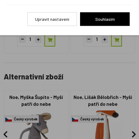
ZM08301
ZM12070
Upravit nastavení
Souhlasím
Skladem 2 ks
Skladem 2 ks
1 450 Kč
1 450 Kč
Alternativní zboží
Noe, Myška Šupito - Myši
Noe, Lišák Bělobřich - Myši
patří do nebe
patří do nebe
Český výrobek
Český výrobek