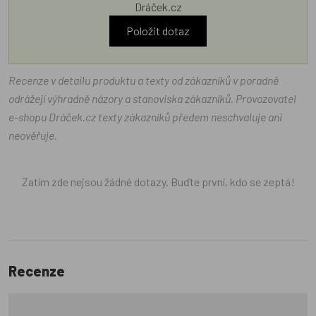
Dráček.cz
Položit dotaz
Recenze v detailu produktu a texty od zákazníků v poradně
odrážejí výhradně názory a stanoviska zákazníků. Provozovatel
e-shopu Dráček.cz texty zákazníků předem neschvaluje ani
neověřuje.
Zatím zde nejsou žádné dotazy. Buďte první, kdo se zeptá!
Recenze