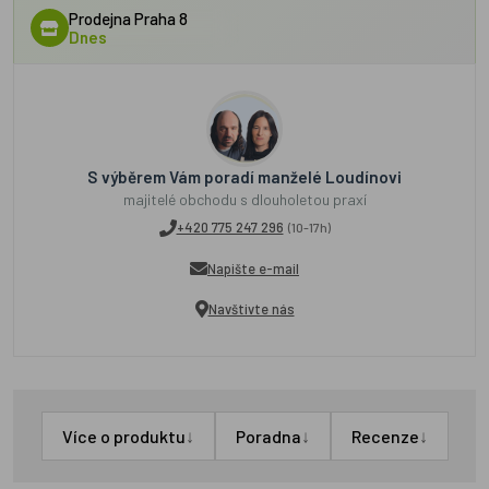
Prodejna Praha 8
Dnes
S výběrem Vám poradí manželé Loudínovi
majitelé obchodu s dlouholetou praxí
+420 775 247 296
(10-17h)
Napište e-mail
Navštivte nás
↓
↓
↓
Více o produktu
Poradna
Recenze