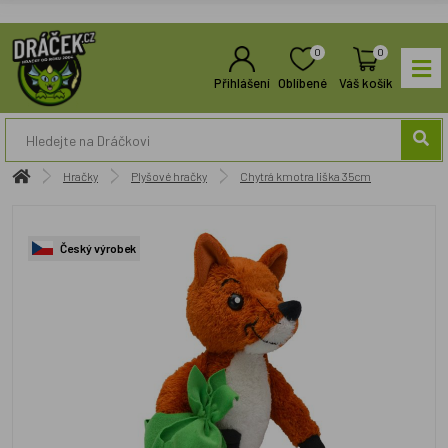
0
0
Přihlášení
Oblíbené
Váš košík
Hračky
Plyšové hračky
Chytrá kmotra liška 35cm
Český výrobek