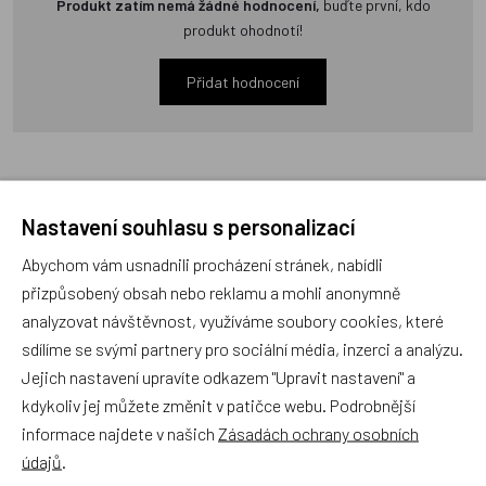
Produkt zatím nemá žádné hodnocení,
buďte první, kdo
produkt ohodnotí!
Přidat hodnocení
Nastavení souhlasu s personalizací
Zboží se stejným motivem
Abychom vám usnadnili procházení stránek, nabídli
přizpůsobený obsah nebo reklamu a mohli anonymně
Matějovský, Povlečení Lada
Matějovský, Povlečení Lada
analyzovat návštěvnost, využíváme soubory cookies, které
- Vláčení 140x200cm
- Zeměklíč - Jaro
sdílíme se svými partnery pro sociální média, inzerci a analýzu.
+70x90cm
140x200cm +70x90cm
Jejich nastavení upravíte odkazem "Upravit nastavení" a
NOVINKA
NOVINKA
kdykoliv jej můžete změnit v patičce webu. Podrobnější
informace najdete v našich
Zásadách ochrany osobních
údajů
.