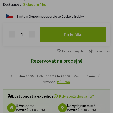
Skladem 1 ks
Dostupnost:
Tímto nákupem podporujete české výrobky
Do košíku
Do oblíbených
Hlídací pes
Rezervovat na prodejně
Kód:
M44950A
EAN:
8590121449502
Věk:
od 0 měsíců
Výrobce:
MÚ Brno
Dostupnost a expedice
Kdy zboží dostanu?
U Vás doma
Na výdejním místě
Pozítří
(12.08.2026)
Pozítří
(12.08.2026)