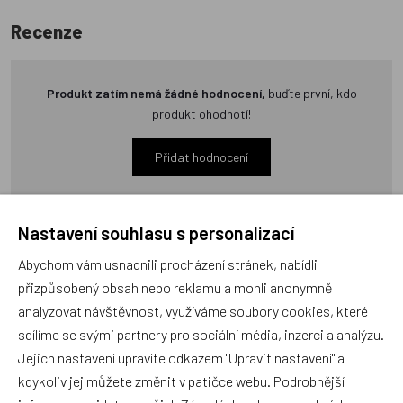
Recenze
Produkt zatím nemá žádné hodnocení,
buďte první, kdo
produkt ohodnotí!
Přidat hodnocení
Nastavení souhlasu s personalizací
Abychom vám usnadnili procházení stránek, nabídli
Zboží se stejným motivem
přizpůsobený obsah nebo reklamu a mohli anonymně
analyzovat návštěvnost, využíváme soubory cookies, které
sdílíme se svými partnery pro sociální média, inzerci a analýzu.
Efko, PAT A MAT Meteo
Polštář 30x30cm Pat&Mat,
Jejich nastavení upravíte odkazem "Upravit nastavení" a
Domeček
ČB
kdykoliv jej můžete změnit v patičce webu. Podrobnější