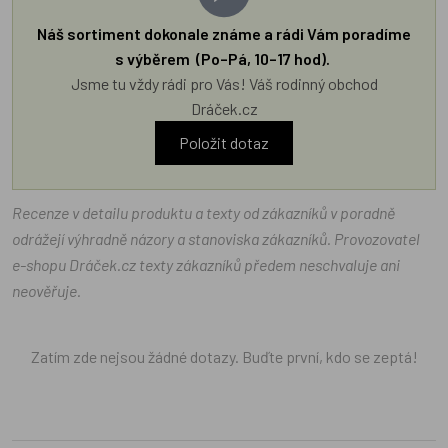
Náš sortiment dokonale známe a rádi Vám poradíme
s výběrem (Po–Pá, 10–17 hod).
Jsme tu vždy rádi pro Vás! Váš rodinný obchod
Dráček.cz
Položit dotaz
Recenze v detailu produktu a texty od zákazníků v poradně
odrážejí výhradně názory a stanoviska zákazníků. Provozovatel
e-shopu Dráček.cz texty zákazníků předem neschvaluje ani
neověřuje.
Zatím zde nejsou žádné dotazy. Buďte první, kdo se zeptá!