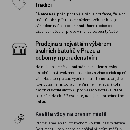
tradicí
Děláme naši práci poctivě a rádi a doufáme, že je to
znát. Osobní přístup ke každému zákazníkovi je
základem našeho podnikání. Jsme rodiče dvou
úžasných dětí, a i proto víme, co potěší ty Vaše.
Prodejna s největším výběrem
školních batohů v Praze a
odborným poradenstvím
Na naší prodejně v Libni máme skladem stovky
batohů a aktovek mnoha značek a víme o nich úplně
vše. Neztrácejte čas výběrem na internetu, přijďte
rovnou za námi, poradíme Vám ten nejlepší školní
batoh či školní aktovku pro Vašeho školáka. Máte
to k nám daleko? Zavolejte, napište, poradíme i na
dálku.
Kvalita vždy na prvním místě
Prodáváme jen to, co bychom koupili i našim dětem.
Sortiment, který neprojde našimi přísnými měřítky