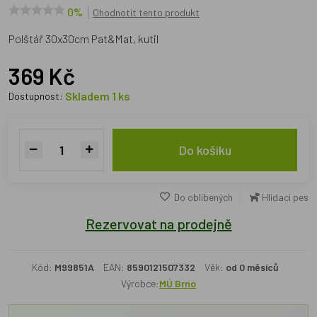
0%
Ohodnotit tento produkt
Polštář 30x30cm Pat&Mat, kutil
369 Kč
Skladem 1 ks
Dostupnost:
Do košíku
Do oblíbených
Hlídací pes
Rezervovat na prodejně
Kód:
M99851A
EAN:
8590121507332
Věk:
od 0 měsíců
Výrobce:
MÚ Brno