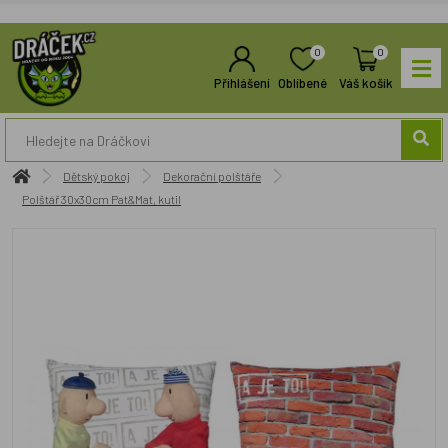
0
0
Přihlášení
Oblíbené
Váš košík
Dětský pokoj
Dekorační polštáře
Polštář 30x30cm Pat&Mat, kutil