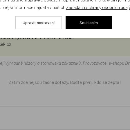
obnější informace najdete v našich
Zásadách ochrany osobních údaj
Upravit nastavení
Souhlasím
díme s výběrem (Po–Pá, 10–17 hod).
ček.cz
žejí výhradně názory a stanoviska zákazníků. Provozovatel e-shopu D
Zatím zde nejsou žádné dotazy. Buďte první, kdo se zeptá!