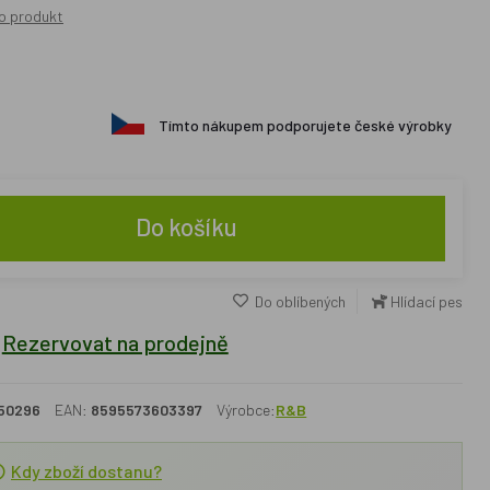
o produkt
Tímto nákupem podporujete české výrobky
Do košíku
Do oblíbených
Hlídací pes
Rezervovat na prodejně
50296
EAN:
8595573603397
Výrobce:
R&B
Kdy zboží dostanu?