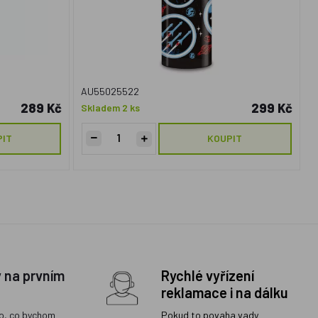
AU55025522
289 Kč
299 Kč
Skladem 2 ks
PIT
KOUPIT
y na prvním
Rychlé vyřízení
reklamace i na dálku
o, co bychom
Pokud to povaha vady