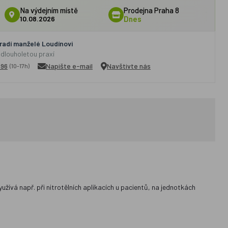
Na výdejním místě
Prodejna Praha 8
10.08.2026
Dnes
adí manželé Loudínovi
 dlouholetou praxí
296
Napište e-mail
Navštivte nás
(10-17h)
užívá např. při nitrotělních aplikacích u pacientů, na jednotkách