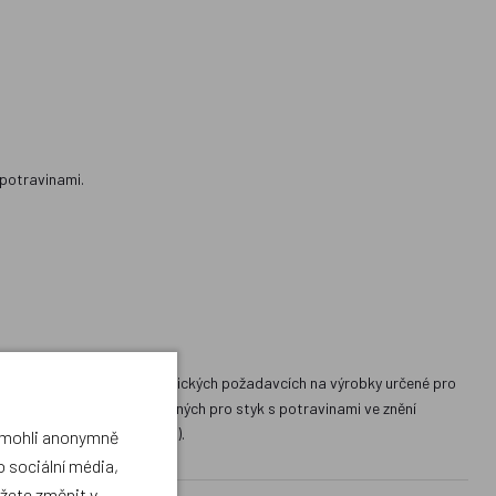
 potravinami.
 dne 19. ledna 2001 o hygienických požadavcích na výrobky určené pro
eriálech a předmětech určených pro styk s potravinami ve znění
 znění pozdějších předpisů).
a mohli anonymně
 sociální média,
ůžete změnit v