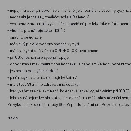
- nepojímá pachy, netvoří se v ní plísně, je vhodná pro všechny typy n
- neobsahuje ftaláty, změkčovadla a Bisfenol A
- vyrobena z materiálu vyvinutého speciálně pro lékařské a farmaceuti
- vhodná pro nápoje až do 100°C
- snadno se udržuje
- má velký plnící otvor pro snadné vymytí
- má uzamykatelné víčko s OPEN/CLOSE systémem
- je 100% těsná i pro sycené nápoje
- doporučená maximální doba kontaktu s nápojem 24 hod, poté nutno 
- je vhodná do myček nádobí
- plně recyklovatelná, ekologicky šetrná
- má atest Státního zdravotního ústavu
- lze vyvářet stejně jako např. kojenecké lahve (vyvařováním při 100°C
- lahev s nápojem lze ohřívat v mikrovlnné troubě (Lahev nezmění svůj 
Při výkonu mikrovlnné trouby 900 W po dobu 2 minut. Potvrzeno ateste
Navíc: