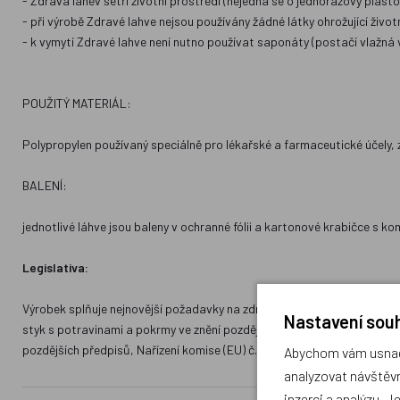
- Zdravá lahev šetří životní prostredí (nejedná se o jednorázový plast
- při výrobě Zdravé lahve nejsou používány žádné látky ohrožující život
- k vymytí Zdravé lahve není nutno používat saponáty (postačí vlažná
POUŽITÝ MATERIÁL:
Polypropylen používaný speciálně pro lékařské a farmaceutické účely, z
BALENÍ:
jednotlivé láhve jsou baleny v ochranné fólii a kartonové krabičce s 
Legislativa:
Výrobek splňuje nejnovější požadavky na zdravotní nezávadnost v rámci
Nastavení souh
styk s potravinami a pokrmy ve znění pozdějších předpisů, Nařízení E
pozdějších předpisů, Nařízení komise (EU) č. 10/2011 ze dne 14. ledna 
Abychom vám usnadn
analyzovat návštěvn
inzerci a analýzu. J