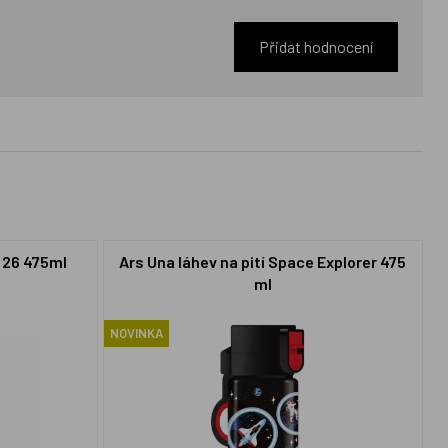
Přidat hodnocení
k 26 475ml
Ars Una láhev na pití Space Explorer 475
ml
NOVINKA