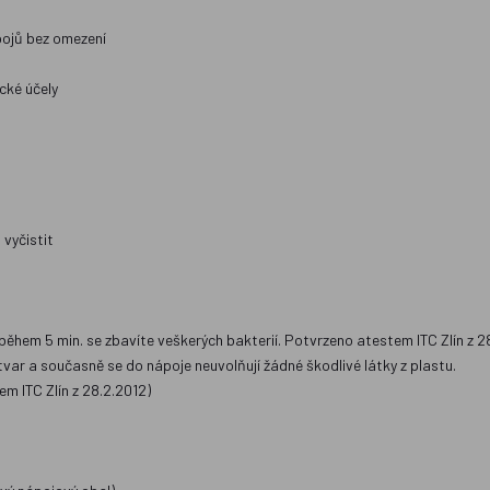
ápojů bez omezení
cké účely
vyčistit
 během 5 min. se zbavíte veškerých bakterií. Potvrzeno atestem ITC Zlín z 2
tvar a současně se do nápoje neuvolňují žádné škodlivé látky z plastu.
m ITC Zlín z 28.2.2012)