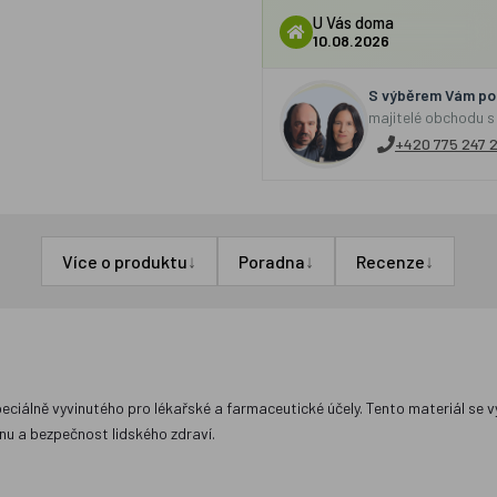
U Vás doma
10.08.2026
S výběrem Vám por
majitelé obchodu s
+420 775 247 
↓
↓
↓
Více o produktu
Poradna
Recenze
eciálně vyvinutého pro lékařské a farmaceutické účely. Tento materiál se vy
anu a bezpečnost lidského zdraví.