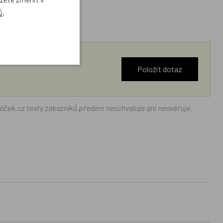
ů
.
Položit dotaz
ráček.cz texty zákazníků předem neschvaluje ani neověřuje.