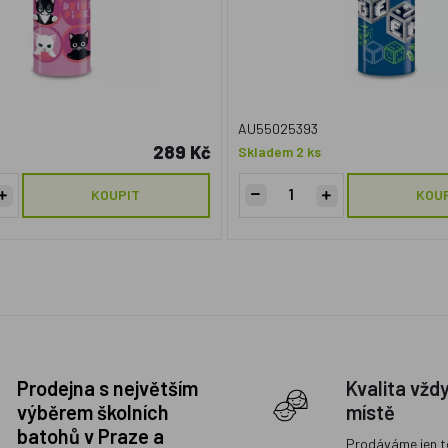
AU55025393
289 Kč
Skladem 2 ks
KOUPIT
KOU
Prodejna s největším
Kvalita vžd
výběrem školních
místě
batohů v Praze a
Prodáváme jen t