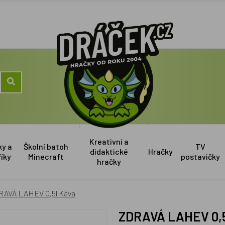
Kreativní a
ky a
Školní batoh
TV
didaktické
Hračky
říky
Minecraft
postavičky
hračky
RAVÁ LAHEV 0,5l Káva
ZDRAVÁ LAHEV 0,5