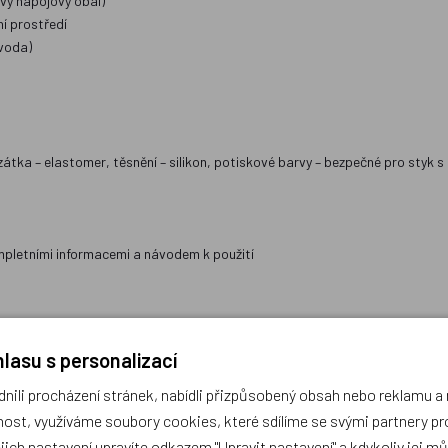
ový nápojový obal)
ní prostředí
 voda)
átka – elastomer, těsnění – silikon, potiskové barvy – bezpečné pro styk s
kompletními informacemi a návodem k použití
 platné legislativy (vyhláška Ministerstva zdravotnictví č. 38/2001 Sb. ze
lasu s personalizací
vropského parlamentu a Rady (ES) č. 1935/2004 ze dne 27. října 2004 o mat
2011 o materiálech a předmětech z plastů určených pro styk s potravinami ve
ili procházení stránek, nabídli přizpůsobený obsah nebo reklamu 
ost, využíváme soubory cookies, které sdílíme se svými partnery pro
ejich nastavení upravíte odkazem "Upravit nastavení" a kdykoliv jej m