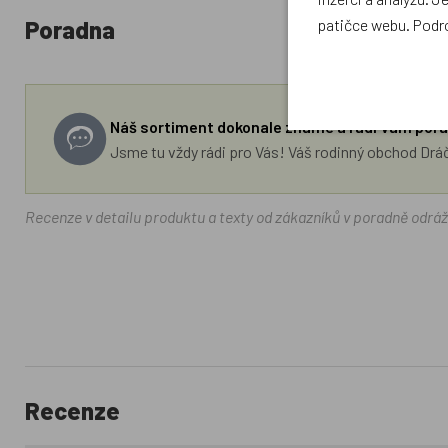
Poradna
patičce webu. Podr
Náš sortiment dokonale známe a rádi Vám pora
Jsme tu vždy rádi pro Vás! Váš rodinný obchod Drá
Recenze v detailu produktu a texty od zákazníků v poradně odrá
Recenze