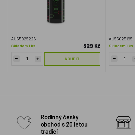
AU55025225
AU55025195
329 Kč
Skladem 1 ks
Skladem 1 ks
KOUPIT
Rodinný český
obchod s 20 letou
tradicí