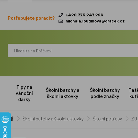
+420 775 247 296
Potřebujete poradit?
michala.loudinova@dracek.cz
Tipy na
Školní batohy a
Školní batohy
Taš
vánoční
školní aktovky
podle značky
kuf
dárky
Školní batohy a školní aktovky
Školní potřeby
ZD