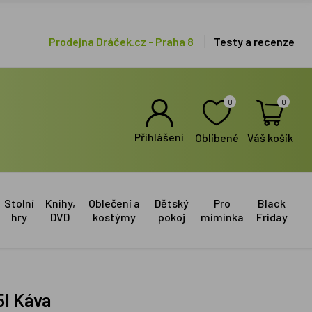
Prodejna Dráček.cz - Praha 8
Testy a recenze
0
0
Přihlášení
Oblíbené
Váš košík
Stolní
Knihy,
Oblečení a
Dětský
Pro
Black
hry
DVD
kostýmy
pokoj
miminka
Friday
l Káva