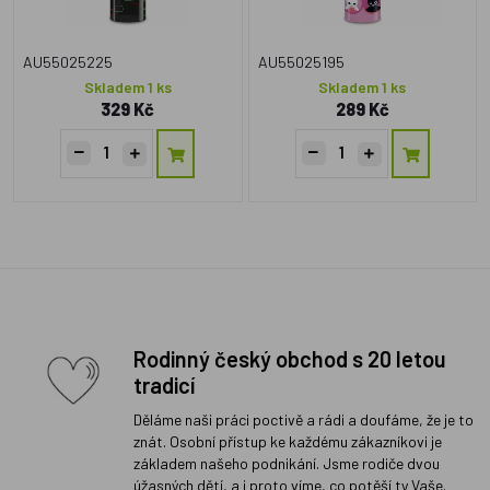
AU55025225
AU55025195
Skladem 1 ks
Skladem 1 ks
329 Kč
289 Kč
Rodinný český obchod s 20 letou
tradicí
Děláme naši práci poctivě a rádi a doufáme, že je to
znát. Osobní přístup ke každému zákazníkovi je
základem našeho podnikání. Jsme rodiče dvou
úžasných dětí, a i proto víme, co potěší ty Vaše.