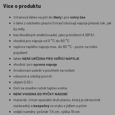
Více o produktu
tritanová láhev na pití do
školy
i pro
volný čas
v láhvi z odolného plastu (tritan) chutnají nápoje přesně tak, jak
by měly
bez škodlivých změkčovadel, jako je bisfenol A (BPA)
vhodná pro nápoje od 0 °C do 80 °C
teplota teplého nápoje max. do 80 °C – pozor na riziko
popálení!
lahev
NENÍ URČENA PRO VAŘÍCÍ NÁPOJE
vhodná i pro
sycené nápoje
šroubovací uzávěr s poutkem na nošení
robustní a odolný povrch
objem 0,55 l
čistí se snadno ručně teplou vodou
NENÍ VHODNÁ DO MYČKY NÁDOBÍ
materiál: tritan speciální druh plastu, který je zdravotně
nezávadný a
bezpečný
ve styku s jídlem a pitím
vnější rozměry: průměr 7,5 cm, výška 19 cm