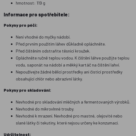
hmotnost: 119 g
Informace pro spotřebitele:
Pokyny pro péči:
Není vhodné do myčky nádobí.
Před prvním použitím láhev důkladně opláchněte.
Před čištěním odstraňte těsnicí kroužek.
Opláchněte ručně teplou vodou. K čištění láhve použijte teplou
vodu, saponát na nádobí a měkký kartáč na čištění lahví.
Nepoužívejte žádné bělicí prostředky ani čisticí prostředky
obsahující chlór nebo abrazivní látky.
Pokyny pro skladování:
Nevhodné pro skladování mléčných a fermentovaných výrobků.
Nevhodné do mikrovlnné trouby.
Nevhodné k mrazení. Nevhodné pro mastné, olejovité nebo
slané látky či tekutiny, které nejsou určeny ke konzumaci.
Udržitelnost: