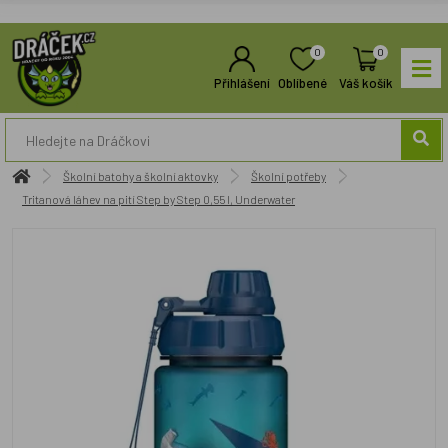
0
0
Přihlášení
Oblíbené
Váš košík
Školní batohy a školní aktovky
Školní potřeby
Tritanová láhev na pití Step by Step 0,55 l, Underwater