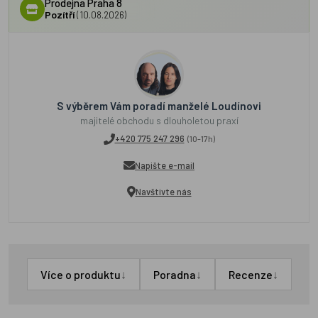
Prodejna Praha 8
Pozítří
(10.08.2026)
S výběrem Vám poradí manželé Loudínovi
majitelé obchodu s dlouholetou praxí
+420 775 247 296
(10-17h)
Napište e-mail
Navštivte nás
↓
↓
↓
Více o produktu
Poradna
Recenze