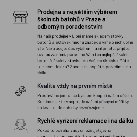
Prodejna s největším výběrem
školních batohů v Praze a
odborným poradenstvím
Na naší prodejně v Libni máme skladem stovky
batohů a aktovek mnoha značek a víme o nich úplně
vše. Neztrácejte čas výběrem na internetu, přijďte
rovnou za námi, poradíme Vám ten nejlepší školní
batoh či školní aktovku pro Vašeho školáka. Máte
to k nám daleko? Zavolejte, napište, poradíme i na
dálku.
Kvalita vždy na prvním místě
Prodáváme jen to, co bychom koupili i našim dětem.
Sortiment, který neprojde našimi přísnými měřítky
na kvalitu, do nabídky nezařazujeme.
Rychlé vyřízení reklamace i na dálku
Pokud to povaha vady umožňuje (zjevná
neopravitelnost výrobku), reklamaci vyřídíme i na