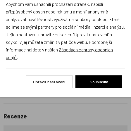
Abychom vám usnadnili procházení stránek, nabídli
Dráček.cz
přizpůsobený obsah nebo reklamu a mohli anonymně
Položit dotaz
analyzovat návštěvnost, využíváme soubory cookies, které
sdílíme se svými partnery pro sociální média, inzerci a analýzu.
Jejich nastavení upravíte odkazem "Upravit nastavení" a
Recenze v detailu produktu a texty od zákazníků v poradně
kdykoliv jej můžete změnit v patičce webu. Podrobnější
odrážejí výhradně názory a stanoviska zákazníků. Provozovatel
informace najdete v našich
Zásadách ochrany osobních
e-shopu Dráček.cz texty zákazníků předem neschvaluje ani
údajů
.
neověřuje.
Zatím zde nejsou žádné dotazy. Buďte první, kdo se zeptá!
Upravit nastavení
Souhlasím
Recenze