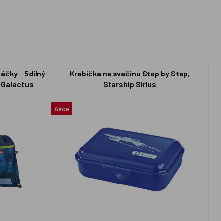
áčky - 5dílný
Krabička na svačinu Step by Step,
p Galactus
Starship Sirius
Akce