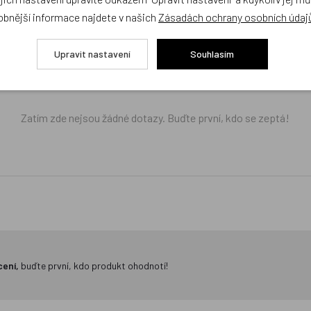
díme s výběrem (Po–Pá, 10–17 hod).
obnější informace najdete v našich
Zásadách ochrany osobních údaj
ček.cz
Upravit nastavení
Souhlasím
žejí výhradně názory a stanoviska zákazníků. Provozovatel e-shopu D
Zatím zde nejsou žádné dotazy. Buďte první, kdo se zeptá!
cení,
buďte první, kdo produkt ohodnotí!