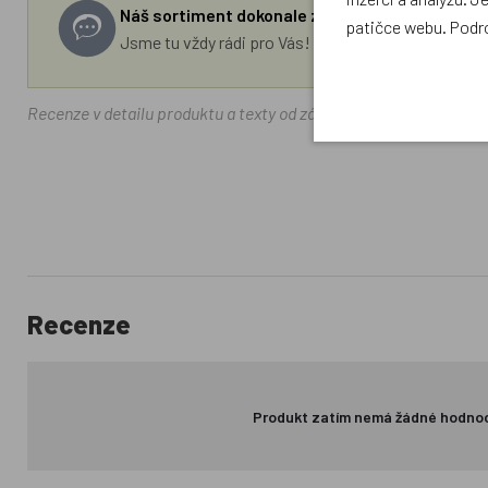
Náš sortiment dokonale známe a rádi Vám pora
patičce webu. Podr
Jsme tu vždy rádi pro Vás! Váš rodinný obchod Drá
Recenze v detailu produktu a texty od zákazníků v poradně odrá
Recenze
Produkt zatím nemá žádné hodno