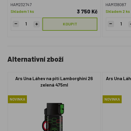
HAM232747
HAM138087
3 750 Kč
Skladem 1 ks
Skladem 2 ks
KOUPIT
Alternativní zboží
Ars Una Láhev na pití Lamborghini 26
Ars Una Láh
zelená 475ml
NOVINKA
NOVINKA