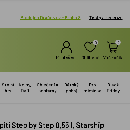
Prodejna Dráček.cz - Praha 8
Testy a recenze
0
0
Přihlášení
Oblíbené
Váš košík
Stolní
Knihy,
Oblečení a
Dětský
Pro
Black
hry
DVD
kostýmy
pokoj
miminka
Friday
 pití Step by Step 0,55 l, Starship