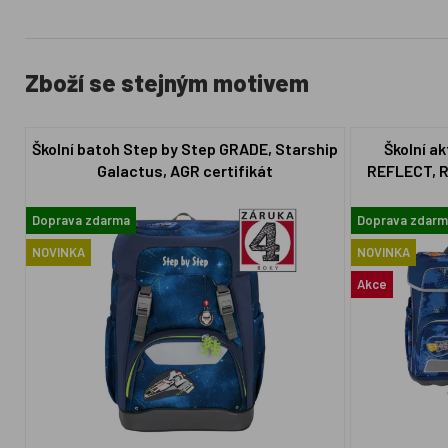
Zboží se stejným motivem
Školní batoh Step by Step GRADE, Starship
Školní a
Galactus, AGR certifikát
REFLECT, Ro
Doprava zdarma
Doprava zdarm
NOVINKA
NOVINKA
Akce