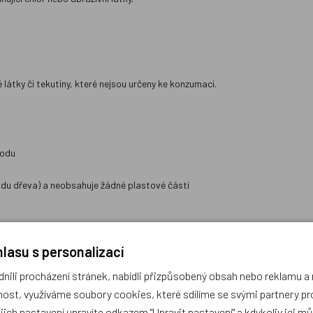
látky či tekutiny, které nejsou určeny ke konzumaci.
vodu
vodu dřeva) a neobsahuje žádné plastové části
lasu s personalizací
ili procházení stránek, nabídli přizpůsobený obsah nebo reklamu 
ost, využíváme soubory cookies, které sdílíme se svými partnery pro
ejich nastavení upravíte odkazem "Upravit nastavení" a kdykoliv jej m