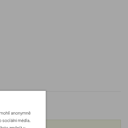
a mohli anonymně
 sociální média,
ůžete změnit v