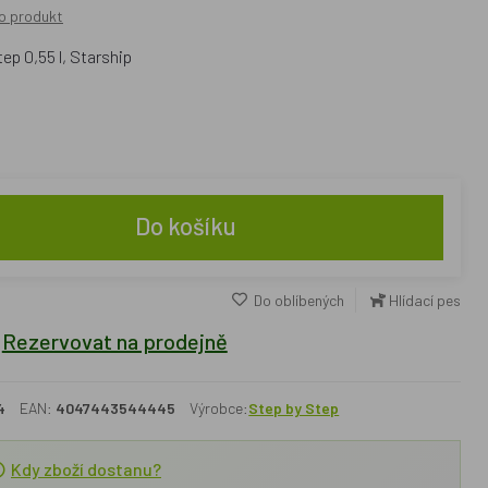
o produkt
tep 0,55 l, Starship
Do košíku
Do oblíbených
Hlídací pes
Rezervovat na prodejně
4
EAN:
4047443544445
Výrobce:
Step by Step
Kdy zboží dostanu?