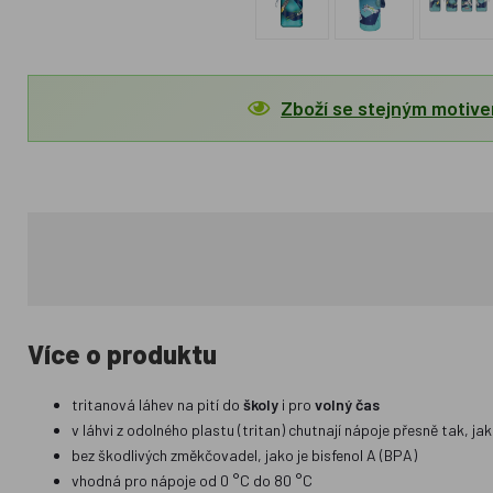
Zboží se stejným motiv
Více o produktu
tritanová láhev na pití do
školy
i pro
volný čas
v láhvi z odolného plastu (tritan) chutnají nápoje přesně tak, ja
bez škodlivých změkčovadel, jako je bisfenol A (BPA)
vhodná pro nápoje od 0 °C do 80 °C