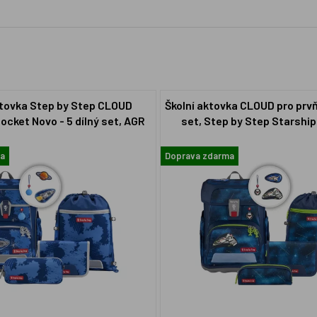
ktovka Step by Step CLOUD
Školní aktovka CLOUD pro prvň
cket Novo - 5 dílný set, AGR
set, Step by Step Starshi
certifikát
a
Doprava zdarma