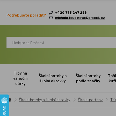
+420 775 247 296
Potřebujete poradit?
michala.loudinova@dracek.cz
Tipy na
Školní batohy a
Školní batohy
Taš
vánoční
školní aktovky
podle značky
kuf
dárky
Školní batohy a školní aktovky
Školní potřeby
Tri