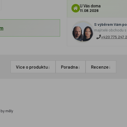
U Vás doma
11.08.2026
S výběrem Vám por
em
majitelé obchodu s
+420 775 247 
↓
↓
↓
Více o produktu
Poradna
Recenze
k by měly