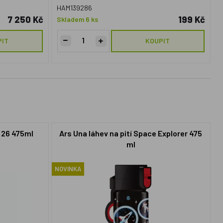
HAM139286
7 250 Kč
199 Kč
Skladem 6 ks
PIT
KOUPIT
k 26 475ml
Ars Una láhev na pití Space Explorer 475
ml
NOVINKA