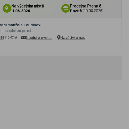
Na výdejním místě
Prodejna Praha 8
11.08.2026
Pozítří
(10.08.2026)
adí manželé Loudínovi
 dlouholetou praxí
296
Napište e-mail
Navštivte nás
(10-17h)