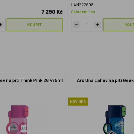
HAM222608
7 290 Kč
Skladem 1 ks
KOUPIT
KOU
ev na pití Think Pink 26 475ml
Ars Una Láhev na pití Gee
NOVINKA