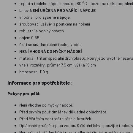
teplota teplého nápoje max. do 80 °C – pozor na riziko popálení
lahev
NENÍ URČENA PRO VAŘÍCÍ NÁPOJE
vhodná i pro
sycené nápoje
šroubovací uzávěr s poutkem na nošení
robustní a odolný povrch
objem 0,55 l
čistí se snadno ručně teplou vodou
NENÍ VHODNÁ DO MYČKY NÁDOBÍ
materiál: tritan speciální druh plastu, který je zdravotně nezá
vnější rozměry: průměr 7,5 cm, výška 19 cm
hmotnost: 119 g
Informace pro spotřebitele:
Pokyny pro péči:
Není vhodné do myčky nádobí.
Před prvním použitím láhev důkladně opláchněte.
Před čištěním odstraňte těsnicí kroužek.
Opláchněte ručně teplou vodou. K čištění láhve použijte teplou 
Nepoužívejte žádné bělicí prostředky ani čisticí prostředky obsah