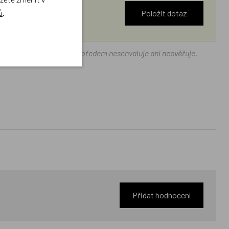
ů
.
Položit dotaz
ráček.cz texty zákazníků předem neschvaluje ani neověřuje.
Přidat hodnocení