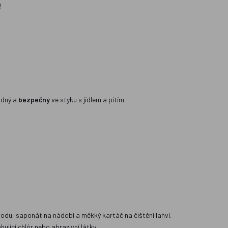
!
vadný a
bezpečný
ve styku s jídlem a pitím
vodu, saponát na nádobí a měkký kartáč na čištění lahví.
ující chlór nebo abrazivní látky.