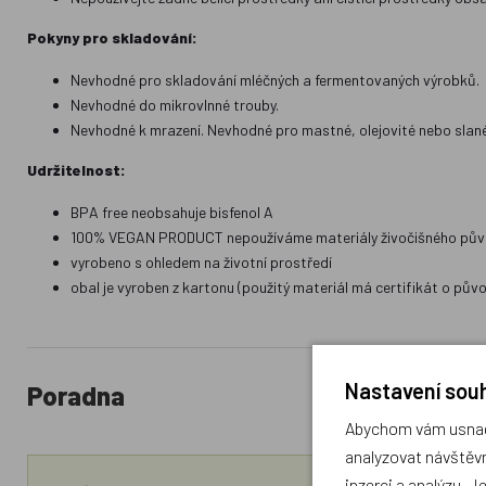
Pokyny pro skladování:
Nevhodné pro skladování mléčných a fermentovaných výrobků.
Nevhodné do mikrovlnné trouby.
Nevhodné k mrazení. Nevhodné pro mastné, olejovité nebo slané 
Udržitelnost:
BPA free neobsahuje bisfenol A
100% VEGAN PRODUCT nepoužíváme materiály živočišného pů
vyrobeno s ohledem na životní prostředí
obal je vyroben z kartonu (použitý materiál má certifikát o pů
Nastavení souh
Poradna
Abychom vám usnadn
analyzovat návštěvn
inzerci a analýzu. J