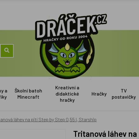
Kreativní a
ky a
Školní batoh
TV
didaktické
Hračky
říky
Minecraft
postavičky
hračky
tanová láhev na pití Step by Step 0,55 l, Starship
Tritanová láhev na