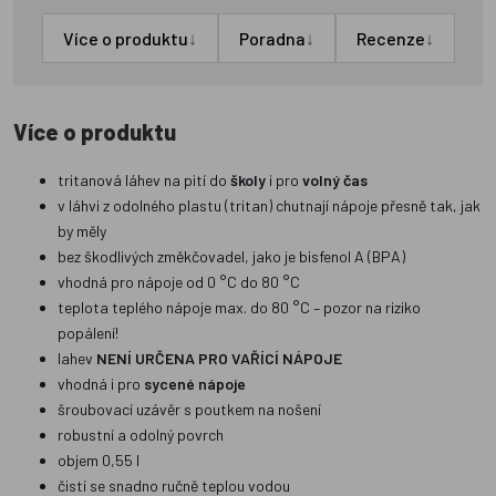
↓
↓
↓
Více o produktu
Poradna
Recenze
Více o produktu
tritanová láhev na pití do
školy
i pro
volný čas
v láhvi z odolného plastu (tritan) chutnají nápoje přesně tak, jak
by měly
bez škodlivých změkčovadel, jako je bisfenol A (BPA)
vhodná pro nápoje od 0 °C do 80 °C
teplota teplého nápoje max. do 80 °C – pozor na riziko
popálení!
lahev
NENÍ URČENA PRO VAŘÍCÍ NÁPOJE
vhodná i pro
sycené nápoje
šroubovací uzávěr s poutkem na nošení
robustní a odolný povrch
objem 0,55 l
čistí se snadno ručně teplou vodou