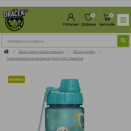
0
0
Přihlášení
Oblíbené
Váš košík
Školní batohy a školní aktovky
Školní potřeby
Tritanová láhev na pití Step by Step 0,55 l, Sweet Pet
NOVINKA