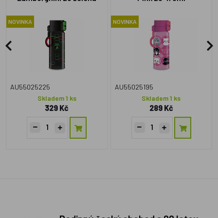
475ml
NOVINKA
NOVINKA
AU55025225
AU55025195
Skladem 1 ks
Skladem 1 ks
329 Kč
289 Kč