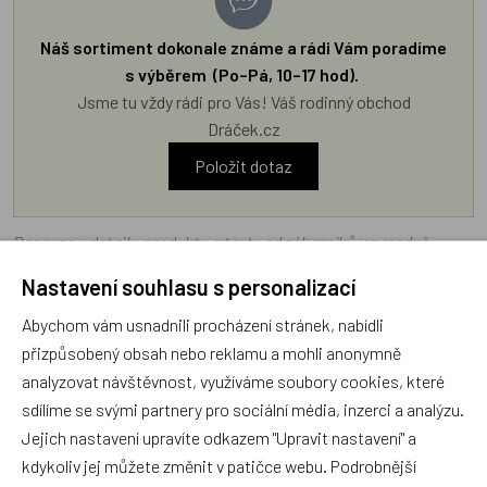
Náš sortiment dokonale známe a rádi Vám poradíme
s výběrem (Po–Pá, 10–17 hod).
Jsme tu vždy rádi pro Vás! Váš rodinný obchod
Dráček.cz
Položit dotaz
Recenze v detailu produktu a texty od zákazníků v poradně
odrážejí výhradně názory a stanoviska zákazníků. Provozovatel
Nastavení souhlasu s personalizací
e-shopu Dráček.cz texty zákazníků předem neschvaluje ani
Abychom vám usnadnili procházení stránek, nabídli
neověřuje.
přizpůsobený obsah nebo reklamu a mohli anonymně
analyzovat návštěvnost, využíváme soubory cookies, které
Zatím zde nejsou žádné dotazy. Buďte první, kdo se zeptá!
sdílíme se svými partnery pro sociální média, inzerci a analýzu.
Jejich nastavení upravíte odkazem "Upravit nastavení" a
kdykoliv jej můžete změnit v patičce webu. Podrobnější