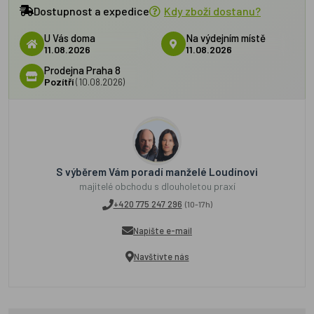
Dostupnost a expedice
Kdy zboží dostanu?
U Vás doma
Na výdejním místě
11.08.2026
11.08.2026
Prodejna Praha 8
Pozítří
(10.08.2026)
S výběrem Vám poradí manželé Loudínovi
majitelé obchodu s dlouholetou praxí
+420 775 247 296
(10-17h)
Napište e-mail
Navštivte nás