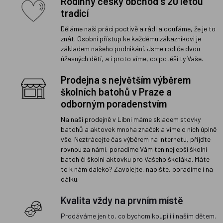
Rodinný český obchod s 20 letou
tradicí
Děláme naši práci poctivě a rádi a doufáme, že je to
znát. Osobní přístup ke každému zákazníkovi je
základem našeho podnikání. Jsme rodiče dvou
úžasných dětí, a i proto víme, co potěší ty Vaše.
Prodejna s největším výběrem
školních batohů v Praze a
odborným poradenstvím
Na naší prodejně v Libni máme skladem stovky
batohů a aktovek mnoha značek a víme o nich úplně
vše. Neztrácejte čas výběrem na internetu, přijďte
rovnou za námi, poradíme Vám ten nejlepší školní
batoh či školní aktovku pro Vašeho školáka. Máte
to k nám daleko? Zavolejte, napište, poradíme i na
dálku.
Kvalita vždy na prvním místě
Prodáváme jen to, co bychom koupili i našim dětem.