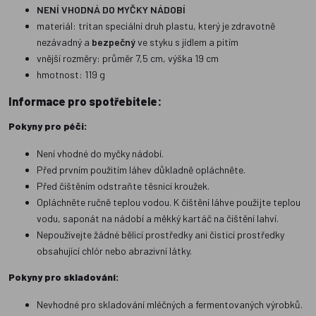
NENÍ VHODNÁ DO MYČKY NÁDOBÍ
materiál: tritan speciální druh plastu, který je zdravotně
nezávadný a
bezpečný
ve styku s jídlem a pitím
vnější rozměry: průměr 7,5 cm, výška 19 cm
hmotnost: 119 g
Informace pro spotřebitele:
Pokyny pro péči:
Není vhodné do myčky nádobí.
Před prvním použitím láhev důkladně opláchněte.
Před čištěním odstraňte těsnicí kroužek.
Opláchněte ručně teplou vodou. K čištění láhve použijte teplou
vodu, saponát na nádobí a měkký kartáč na čištění lahví.
Nepoužívejte žádné bělicí prostředky ani čisticí prostředky
obsahující chlór nebo abrazivní látky.
Pokyny pro skladování:
Nevhodné pro skladování mléčných a fermentovaných výrobků.