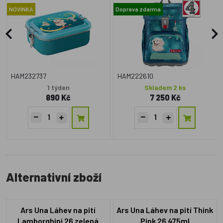
certifikát AGR
NOVINKA
Doprava zdarma
HAM232737
HAM222610
1 týden
Skladem 2 ks
890 Kč
7 250 Kč
Alternativní zboží
Ars Una Láhev na pití
Ars Una Láhev na pití Think
Lamborghini 26 zelená
Pink 26 475ml