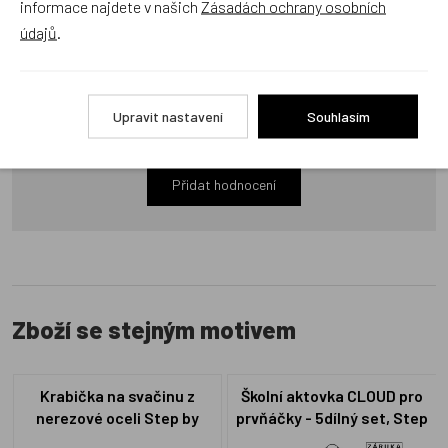
informace najdete v našich
Zásadách ochrany osobních
údajů
.
Recenze
Produkt zatím nemá žádné hodnocení,
buďte první, kdo
Upravit nastavení
Souhlasím
produkt ohodnotí!
Přidat hodnocení
Zboží se stejným motivem
Krabička na svačinu z
Školní aktovka CLOUD pro
nerezové oceli Step by
prvňáčky - 5dílný set, Step
Step, Sweet Pet
by Step Dog Basty,