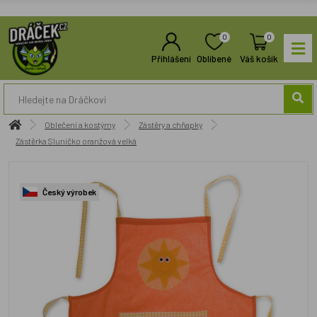
0
0
Přihlášení
Oblíbené
Váš košík
Oblečení a kostýmy
Zástěry a chňapky
Zástěrka Sluníčko oranžová velká
Český výrobek