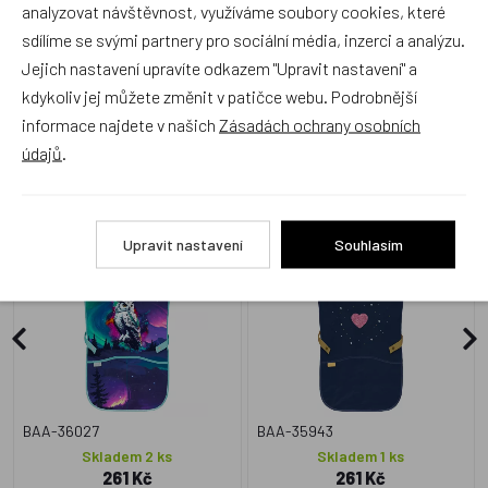
analyzovat návštěvnost, využíváme soubory cookies, které
sdílíme se svými partnery pro sociální média, inzerci a analýzu.
Jejich nastavení upravíte odkazem "Upravit nastavení" a
kdykoliv jej můžete změnit v patičce webu. Podrobnější
informace najdete v našich
Zásadách ochrany osobních
Alternativní zboží
údajů
.
BAAGL Dětská zástěra
BAAGL Dětská zástěra
Aurora GRS
Unicorn Gold
Upravit nastavení
Souhlasím
BAA-36027
BAA-35943
Skladem 2 ks
Skladem 1 ks
261 Kč
261 Kč