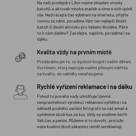
Na naší prodejně v Libni máme skladem stovky
batohů a aktovek mnoha značek a víme o nich úplně
vše. Neztrácejte čas výběrem na internetu, přijďte
rovnou za námi, poradíme Vám ten nejlepší školní
batoh či školní aktovku pro Vašeho školáka. Máte
to k nám daleko? Zavolejte, napište, poradíme i na
dálku.
Kvalita vždy na prvním místě
Prodáváme jen to, co bychom koupili i našim dětem.
Sortiment, který neprojde našimi přísnými měřítky
na kvalitu, do nabídky nezařazujeme.
Rychlé vyřízení reklamace i na dálku
Pokud to povaha vady umožňuje (zjevná
neopravitelnost výrobku), reklamaci vyřídíme i na
základě pouhého zaslání fotografií na náš email a
vyměníme zboží kus za kus. Vždy se snažíme šetřit
Váš čas a peníze. Můžeme si to dovolit, protože
naše kvalitní zboží zákazníci téměř nereklamují.