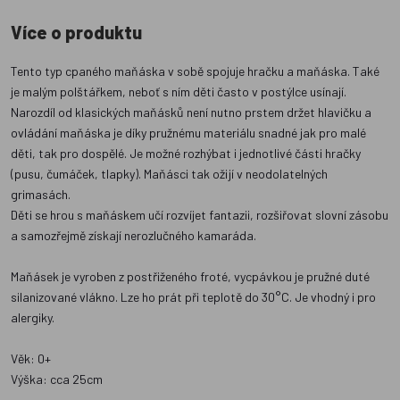
Více o produktu
Tento typ cpaného maňáska v sobě spojuje hračku a maňáska. Také
je malým polštářkem, neboť s ním děti často v postýlce usínají.
Narozdíl od klasických maňásků není nutno prstem držet hlavičku a
ovládání maňáska je díky pružnému materiálu snadné jak pro malé
děti, tak pro dospělé. Je možné rozhýbat i jednotlivé části hračky
(pusu, čumáček, tlapky). Maňásci tak ožijí v neodolatelných
grimasách.
Děti se hrou s maňáskem učí rozvíjet fantazii, rozšiřovat slovní zásobu
a samozřejmě získají nerozlučného kamaráda.
Maňásek je vyroben z postřiženého froté, vycpávkou je pružné duté
silanizované vlákno. Lze ho prát při teplotě do 30°C. Je vhodný i pro
alergiky.
Věk: 0+
Výška: cca 25cm