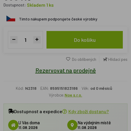
Skladem 1 ks
Dostupnost:
Tímto nákupem podporujete české výrobky
Do košíku
Do oblíbených
Hlídací pes
Rezervovat na prodejně
Kód:
N2318
EAN:
8595151823186
Věk:
od 0 měsíců
Výrobce:
Noe s.r.o.
Dostupnost a expedice
Kdy zboží dostanu?
U Vás doma
Na výdejním místě
11.08.2026
11.08.2026