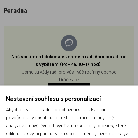
Poradna
Náš sortiment dokonale známe a rádi Vám poradíme
s výběrem (Po–Pá, 10–17 hod).
Jsme tu vždy rádi pro Vás! Váš rodinný obchod
Dráček.cz
Položit dotaz
Nastavení souhlasu s personalizací
Abychom vám usnadnili procházení stránek, nabídli
Recenze v detailu produktu a texty od zákazníků v poradně
přizpůsobený obsah nebo reklamu a mohli anonymně
odrážejí výhradně názory a stanoviska zákazníků. Provozovatel
analyzovat návštěvnost, využíváme soubory cookies, které
e-shopu Dráček.cz texty zákazníků předem neschvaluje ani
sdílíme se svými partnery pro sociální média, inzerci a analýzu.
neověřuje.