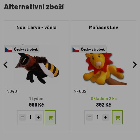
Alternativní zboží
Noe, Larva - včela
Maňásek Lev
Český výrobek
Český výrobek
N0401
NF002
1 týden
Skladem 2 ks
999 Kč
392 Kč