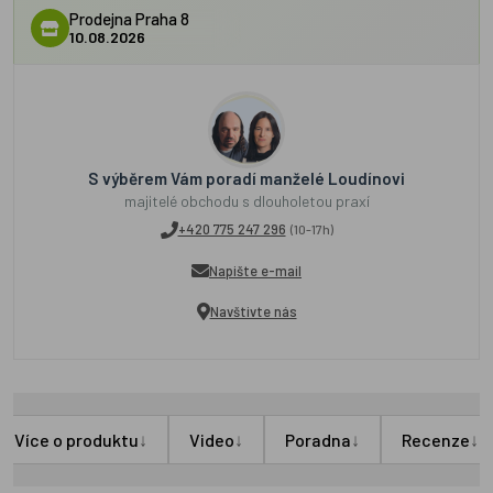
Prodejna Praha 8
10.08.2026
S výběrem Vám poradí manželé Loudínovi
majitelé obchodu s dlouholetou praxí
+420 775 247 296
(10-17h)
Napište e-mail
Navštivte nás
↓
↓
↓
↓
Více o produktu
Video
Poradna
Recenze