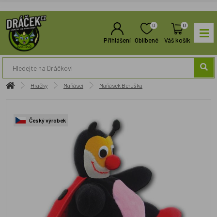
0
0
Přihlášení
Oblíbené
Váš košík
Hračky
Maňásci
Maňásek Beruška
Český výrobek