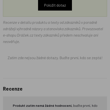
Položit dotaz
Recenze v detailu produktu a texty od zákazníků v poradně
odrážejí výhradně názory a stanoviska zákazníků. Provozovatel
e-shopu Dráček.cz texty zákazníků předem neschvaluje ani
neověřuje.
Zatím zde nejsou žádné dotazy. Buďte první, kdo se zeptá!
Recenze
Produkt zatím nemá žádné hodnocení,
buďte první, kdo