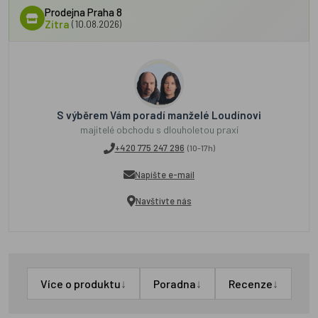
Prodejna Praha 8
Zítra
(10.08.2026)
S výběrem Vám poradí manželé Loudínovi
majitelé obchodu s dlouholetou praxí
+420 775 247 296
(10-17h)
Napište e-mail
Navštivte nás
↓
↓
↓
Více o produktu
Poradna
Recenze