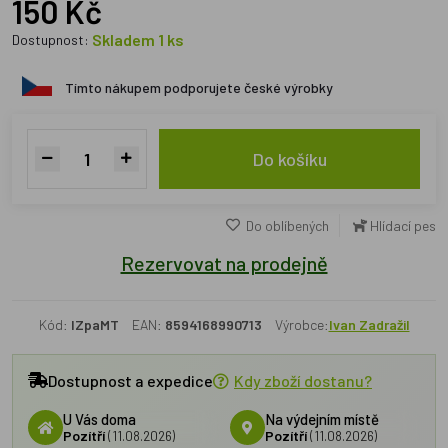
150 Kč
Skladem 1 ks
Dostupnost:
Tímto nákupem podporujete české výrobky
Do košíku
Do oblíbených
Hlídací pes
Rezervovat na prodejně
Kód:
IZpaMT
EAN:
8594168990713
Výrobce:
Ivan Zadražil
Dostupnost a expedice
Kdy zboží dostanu?
U Vás doma
Na výdejním místě
Pozítří
(11.08.2026)
Pozítří
(11.08.2026)