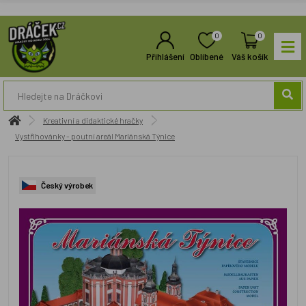
0
0
Přihlášení
Oblíbené
Váš košík
Kreativní a didaktické hračky
Vystřihovánky - poutní areál Mariánská Týnice
Český výrobek