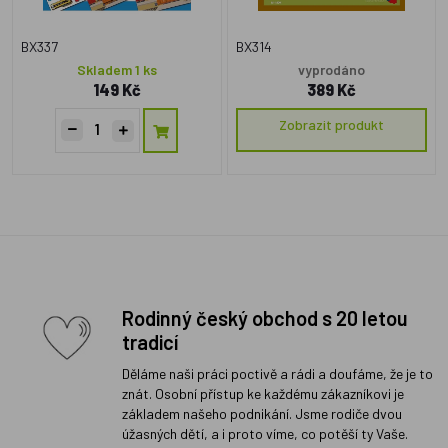
BX337
BX314
Skladem 1 ks
vyprodáno
149 Kč
389 Kč
Zobrazit produkt
Rodinný český obchod s 20 letou
tradicí
Děláme naši práci poctivě a rádi a doufáme, že je to
znát. Osobní přístup ke každému zákazníkovi je
základem našeho podnikání. Jsme rodiče dvou
úžasných dětí, a i proto víme, co potěší ty Vaše.