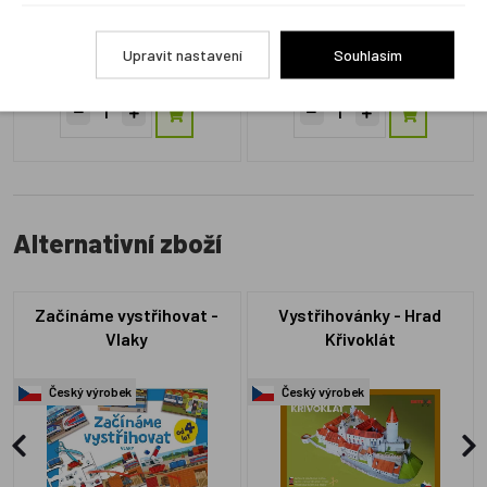
BX233
IZVTS
Skladem 2 ks
Skladem 1 ks
Upravit nastavení
Souhlasím
199 Kč
80 Kč
Alternativní zboží
Začínáme vystřihovat -
Vystřihovánky - Hrad
Vlaky
Křivoklát
Český výrobek
Český výrobek