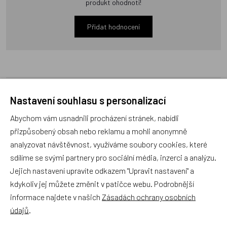
produkt ohodnotí!
Přidat hodnocení
Zboží se stejným motivem
Nastavení souhlasu s personalizací
Abychom vám usnadnili procházení stránek, nabídli
přizpůsobený obsah nebo reklamu a mohli anonymně
Staročeský betlém
Vystřihovánky - Vozidla
analyzovat návštěvnost, využíváme soubory cookies, které
Technických Služeb
sdílíme se svými partnery pro sociální média, inzerci a analýzu.
Jejich nastavení upravíte odkazem "Upravit nastavení" a
Český výrobek
Český výrobek
kdykoliv jej můžete změnit v patičce webu. Podrobnější
informace najdete v našich
Zásadách ochrany osobních
údajů
.