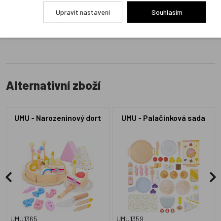
Upravit nastavení
Souhlasím
Přidat hodnocení
Alternativní zboží
UMU - Narozeninový dort
UMU - Palačinková sada
UMU1365
UMU1359