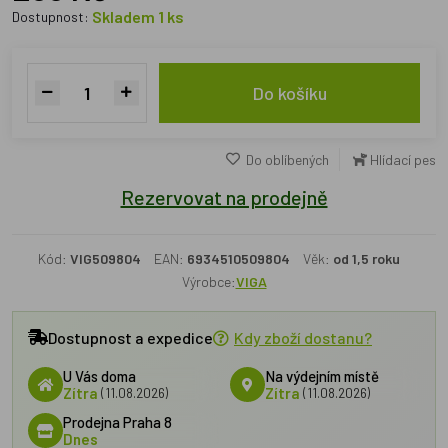
Skladem 1 ks
Dostupnost:
Do košíku
Do oblíbených
Hlídací pes
Rezervovat na prodejně
Kód:
VIG509804
EAN:
6934510509804
Věk:
od 1,5 roku
Výrobce:
VIGA
Dostupnost a expedice
Kdy zboží dostanu?
U Vás doma
Na výdejním místě
Zítra
(11.08.2026)
Zítra
(11.08.2026)
Prodejna Praha 8
Dnes