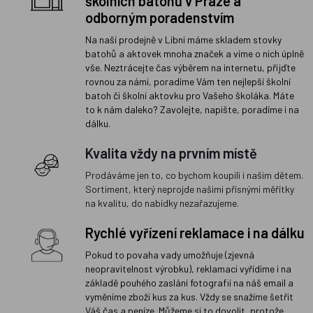
školních batohů v Praze a
odborným poradenstvím
Na naší prodejně v Libni máme skladem stovky
batohů a aktovek mnoha značek a víme o nich úplně
vše. Neztrácejte čas výběrem na internetu, přijďte
rovnou za námi, poradíme Vám ten nejlepší školní
batoh či školní aktovku pro Vašeho školáka. Máte
to k nám daleko? Zavolejte, napište, poradíme i na
dálku.
Kvalita vždy na prvním místě
Prodáváme jen to, co bychom koupili i našim dětem.
Sortiment, který neprojde našimi přísnými měřítky
na kvalitu, do nabídky nezařazujeme.
Rychlé vyřízení reklamace i na dálku
Pokud to povaha vady umožňuje (zjevná
neopravitelnost výrobku), reklamaci vyřídíme i na
základě pouhého zaslání fotografií na náš email a
vyměníme zboží kus za kus. Vždy se snažíme šetřit
Váš čas a peníze. Můžeme si to dovolit, protože