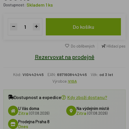
Skladem 1 ks
Dostupnost:
Do košíku
Do oblíbených
Hlídací pes
Rezervovat na prodejně
Kód:
VIG442445
EAN:
6971608442445
Věk:
od 3 let
Výrobce:
VIGA
Dostupnost a expedice
Kdy zboží dostanu?
U Vás doma
Na výdejním místě
Zítra
(07.08.2026)
Zítra
(07.08.2026)
Prodejna Praha 8
Dnes