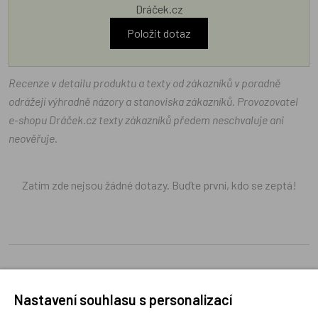
Dráček.cz
Položit dotaz
Recenze v detailu produktu a texty od zákazníků v poradně
odrážejí výhradně názory a stanoviska zákazníků. Provozovatel
e-shopu Dráček.cz texty zákazníků předem neschvaluje ani
neověřuje.
Zatím zde nejsou žádné dotazy. Buďte první, kdo se zeptá!
Recenze
Nastavení souhlasu s personalizací