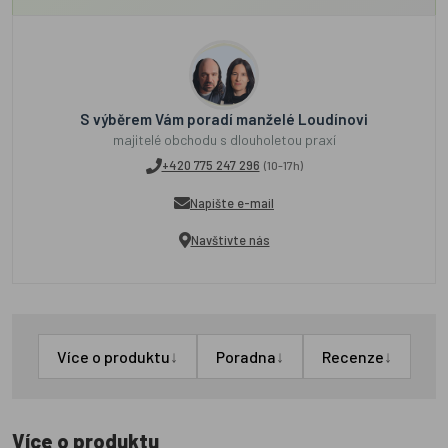
S výběrem Vám poradí manželé Loudínovi
majitelé obchodu s dlouholetou praxí
+420 775 247 296
(10-17h)
Napište e-mail
Navštivte nás
↓
↓
↓
Více o produktu
Poradna
Recenze
Více o produktu