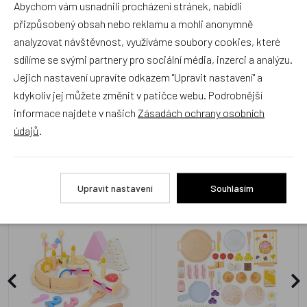
Abychom vám usnadnili procházení stránek, nabídli
Produkt zatím nemá žádné hodnocení,
buďte první, kdo
produkt ohodnotí!
přizpůsobený obsah nebo reklamu a mohli anonymně
analyzovat návštěvnost, využíváme soubory cookies, které
Přidat hodnocení
sdílíme se svými partnery pro sociální média, inzerci a analýzu.
Jejich nastavení upravíte odkazem "Upravit nastavení" a
kdykoliv jej můžete změnit v patičce webu. Podrobnější
informace najdete v našich
Zásadách ochrany osobních
údajů
.
Alternativní zboží
Upravit nastavení
Souhlasím
UMU - Narozeninový dort
UMU - Palačinková sada