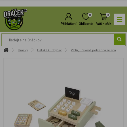
0
0
Přihlášení
Oblíbené
Váš košík
Hračky
Dětské kuchyňky
VIGA, Dřevěná pokladna zelená